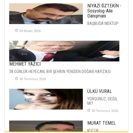
NİYAZİ ÖZTEKİN -
Sosyolog-Aile
Danışmanı
BAŞBUĞA MEKTUP
09 Nisan 2026
MEHMET YAZICI
38 GÜNLÜK HEYECAN, BİR ŞEHRİN YENİDEN DOĞAN HAFIZASI
30 Temmuz 2026
ÜLKÜ VURAL
YORGUNUZ, DEĞİL
Mİ?
30 Temmuz 2026
MURAT TEMEL
KÜÇÜK