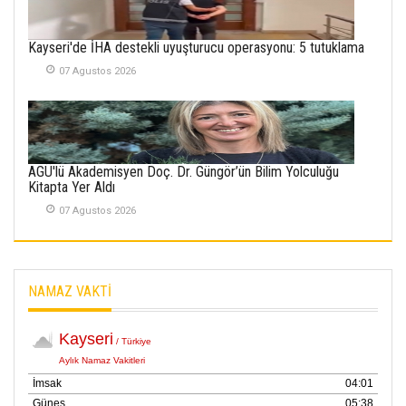
SABAHATTİN
Kayseri'de İHA destekli uyuşturucu operasyonu: 5 tutuklama
SÜRMEN
07 Agustos 2026
Kayserispor,
Rizespor’la Nihayet 3
puana Ulaştı
01 Mayis 2026
AGÜ'lü Akademisyen Doç. Dr. Güngör’ün Bilim Yolculuğu
Kitapta Yer Aldı
07 Agustos 2026
NAMAZ VAKTİ