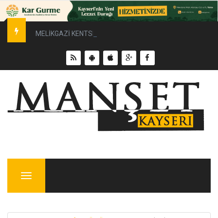
MELİKGAZİ KENTSEL DÖNÜŞÜMLE YÜKSELİYOR
Menu