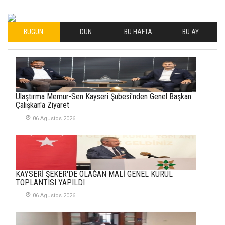
MUTLULUKLAR
04 Eylul 2025
BUGÜN
DÜN
BU HAFTA
BU AY
İLHAN YILMAZ
SOFRADA AYRIMCILIK
VAR
26 Subat 2026
METİN ERTEM
Ulaştırma Memur-Sen Kayseri Şubesi'nden Genel Başkan
YENİ HİCRİ YIL VE
Çalışkan'a Ziyaret
ÜLKEMİZDE
YAŞANANLAR!
06 Agustos 2026
21 Haziran 2026
SEMRA ŞAHİN
KENDİNE UYANMAK
KAYSERİ ŞEKER'DE OLAĞAN MALİ GENEL KURUL
30 Temmuz 2026
TOPLANTISI YAPILDI
06 Agustos 2026
Merve Şimşek
İlgi Alanlarımız ve Biz
02 Ekim 2025