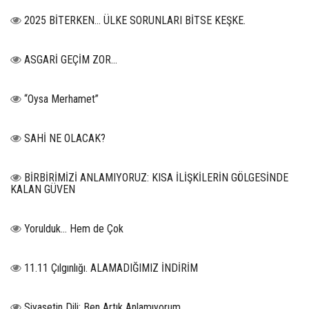
2025 BİTERKEN… ÜLKE SORUNLARI BİTSE KEŞKE.
ASGARİ GEÇİM ZOR…
“Oysa Merhamet”
SAHİ NE OLACAK?
BİRBİRİMİZİ ANLAMIYORUZ: KISA İLİŞKİLERİN GÖLGESİNDE
KALAN GÜVEN
Yorulduk… Hem de Çok
11.11 Çılgınlığı. ALAMADIĞIMIZ İNDİRİM
Siyasetin Dili: Ben Artık Anlamıyorum