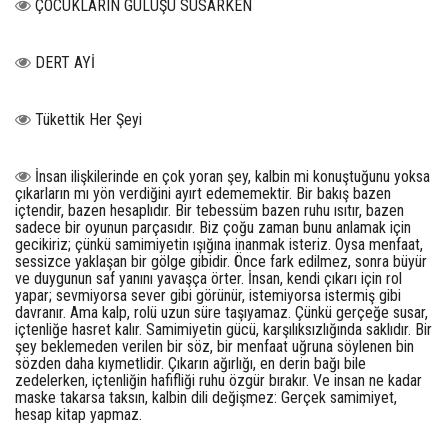
ÇOCUKLARIN GÜLÜŞÜ SUSARKEN
DERT AYİ
Tükettik Her Şeyi
İnsan ilişkilerinde en çok yoran şey, kalbin mi konuştuğunu yoksa
çıkarların mı yön verdiğini ayırt edememektir. Bir bakış bazen
içtendir, bazen hesaplıdır. Bir tebessüm bazen ruhu ısıtır, bazen
sadece bir oyunun parçasıdır. Biz çoğu zaman bunu anlamak için
gecikiriz; çünkü samimiyetin ışığına inanmak isteriz. Oysa menfaat,
sessizce yaklaşan bir gölge gibidir. Önce fark edilmez, sonra büyür
ve duygunun saf yanını yavaşça örter. İnsan, kendi çıkarı için rol
yapar; sevmiyorsa sever gibi görünür, istemiyorsa istermiş gibi
davranır. Ama kalp, rolü uzun süre taşıyamaz. Çünkü gerçeğe susar,
içtenliğe hasret kalır. Samimiyetin gücü, karşılıksızlığında saklıdır. Bir
şey beklemeden verilen bir söz, bir menfaat uğruna söylenen bin
sözden daha kıymetlidir. Çıkarın ağırlığı, en derin bağı bile
zedelerken, içtenliğin hafifliği ruhu özgür bırakır. Ve insan ne kadar
maske takarsa taksın, kalbin dili değişmez: Gerçek samimiyet,
hesap kitap yapmaz.