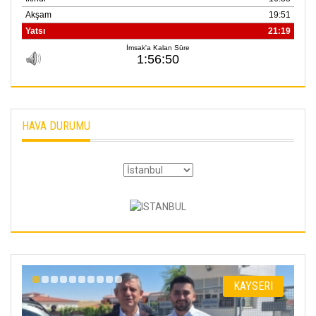
HAVA DURUMU
I
KAYSERI