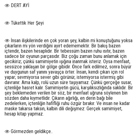
DERT AYİ
Tükettik Her Şeyi
İnsan ilişkilerinde en çok yoran şey, kalbin mi konuştuğunu yoksa
çıkarların mı yön verdiğini ayırt edememektir. Bir bakış bazen
içtendir, bazen hesaplıdır. Bir tebessüm bazen ruhu ısıtır, bazen
sadece bir oyunun parçasıdır. Biz çoğu zaman bunu anlamak için
gecikiriz; çünkü samimiyetin ışığına inanmak isteriz. Oysa menfaat,
sessizce yaklaşan bir gölge gibidir. Önce fark edilmez, sonra büyür
ve duygunun saf yanını yavaşça örter. İnsan, kendi çıkarı için rol
yapar; sevmiyorsa sever gibi görünür, istemiyorsa istermiş gibi
davranır. Ama kalp, rolü uzun süre taşıyamaz. Çünkü gerçeğe susar,
içtenliğe hasret kalır. Samimiyetin gücü, karşılıksızlığında saklıdır. Bir
şey beklemeden verilen bir söz, bir menfaat uğruna söylenen bin
sözden daha kıymetlidir. Çıkarın ağırlığı, en derin bağı bile
zedelerken, içtenliğin hafifliği ruhu özgür bırakır. Ve insan ne kadar
maske takarsa taksın, kalbin dili değişmez: Gerçek samimiyet,
hesap kitap yapmaz.
Görmezden geldikçe..