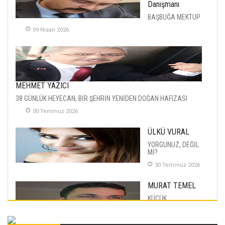
Danışmanı
BAŞBUĞA MEKTUP
09 Nisan 2026
MEHMET YAZICI
38 GÜNLÜK HEYECAN, BİR ŞEHRİN YENİDEN DOĞAN HAFIZASI
30 Temmuz 2026
ÜLKÜ VURAL
YORGUNUZ, DEĞİL
Mİ?
30 Temmuz 2026
MURAT TEMEL
KÜÇÜK
MUTLULUKLAR
04 Eylul 2025