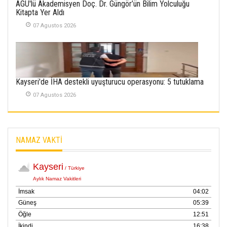
AGÜ'lü Akademisyen Doç. Dr. Güngör’ün Bilim Yolculuğu
SÜRMEN
Kitapta Yer Aldı
Kayserispor,
Rizespor’la Nihayet 3
07 Agustos 2026
puana Ulaştı
01 Mayis 2026
Kayseri'de İHA destekli uyuşturucu operasyonu: 5 tutuklama
07 Agustos 2026
NAMAZ VAKTİ