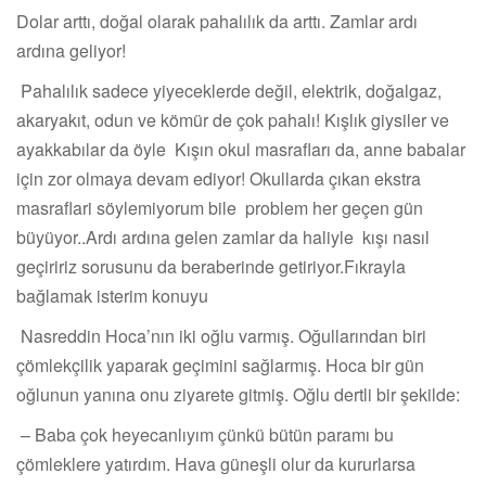
Dolar arttı, doğal olarak pahalılık da arttı. Zamlar ardı
ardına geliyor!
Pahalılık sadece yiyeceklerde değil, elektrik, doğalgaz,
akaryakıt, odun ve kömür de çok pahalı! Kışlık giysiler ve
ayakkabılar da öyle Kışın okul masrafları da, anne babalar
için zor olmaya devam ediyor! Okullarda çıkan ekstra
masraflari söylemiyorum bile problem her geçen gün
büyüyor..Ardı ardına gelen zamlar da haliyle kışı nasıl
geçiririz sorusunu da beraberinde getiriyor.Fıkrayla
bağlamak isterim konuyu
Nasreddin Hoca’nın iki oğlu varmış. Oğullarından biri
çömlekçilik yaparak geçimini sağlarmış. Hoca bir gün
oğlunun yanına onu ziyarete gitmiş. Oğlu dertli bir şekilde:
– Baba çok heyecanlıyım çünkü bütün paramı bu
çömleklere yatırdım. Hava güneşli olur da kururlarsa