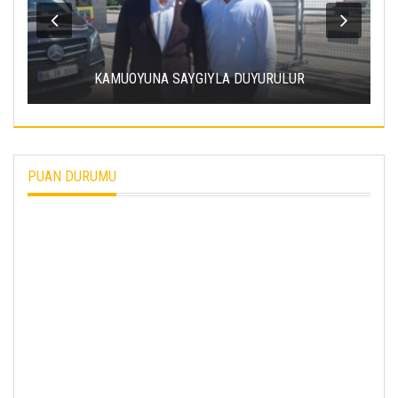
ERCIYES ÜNIVERSITESI’NDE SÜRDÜRÜLEBILIR
ENERJI HAMLESI
PUAN DURUMU