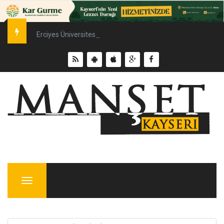
Erciyes Üniversitesi’nde Sürdürülebilir Enerji Hamlesi
Menu