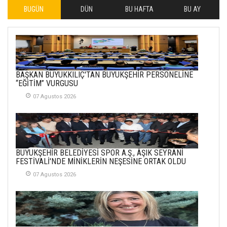
BUGÜN
DÜN
BU HAFTA
BU AY
İLHAN YILMAZ
SOFRADA AYRIMCILIK
VAR
26 Subat 2026
METİN ERTEM
BAŞKAN BÜYÜKKILIÇ'TAN BÜYÜKŞEHİR PERSONELİNE
YENİ HİCRİ YIL VE
“EĞİTİM” VURGUSU
ÜLKEMİZDE
YAŞANANLAR!
07 Agustos 2026
21 Haziran 2026
SEMRA ŞAHİN
KENDİNE UYANMAK
BÜYÜKŞEHİR BELEDİYESİ SPOR A.Ş., ÂŞIK SEYRANİ
30 Temmuz 2026
FESTİVALİ'NDE MİNİKLERİN NEŞESİNE ORTAK OLDU
07 Agustos 2026
Merve Şimşek
İlgi Alanlarımız ve Biz
02 Ekim 2025
SABAHATTİN