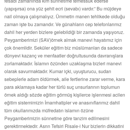
fesadı zamanında kim sünnetime temessük ederse
(yapışırsa) ona yüz şehit ecri (sevabı) vardır.” Bu müjdeye
nail olmaya çalışmalıyız. Ümmetin manen tehlikede olduğu
zaman işte bu zamandır. Ve günahların cep telefonlarımız
dahil her yerden bizlere gelebildiği bir zamanda yaşıyoruz.
Peygamberimizi (SAV)örnek almak manevi hayatımız için
çok önemlidir. Seküler eğitim biz müslümanları da sadece
dünyevi kazanç ve menfaatler doğrultusunda davranışlara
zorlamaktadır. İslamın özünden uzaklaşma bizleri manevi
olarak savurmaktadır. Kumar içki, uyuşturucu, sudan
sebeplerle adam öldürmek, aile fertlerine zarar verme, kara
para aklamaya kadar her türlü suç unsurlarının toplumun
örnek aldığı sözde eğitim görmüş kişilerce işlenmesi acilen
eğitim sistemimizin İmamhatipler ve anasınıflarımız dahil
tüm okullarımızda müfredatın islamın özüne
Peygamberimizin sünnetine göre tanzim edilmesini
gerektirmektedir. Asrın Tefsiri Risale-i Nur bizlerin dikkatini