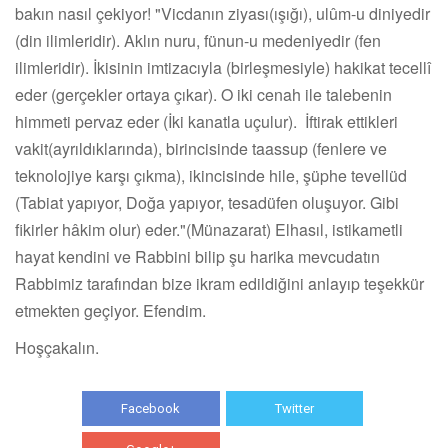
bakın nasıl çekiyor! "Vicdanın ziyası(ışığı), ulûm-u diniyedir
(din ilimleridir). Aklın nuru, fünun-u medeniyedir (fen
ilimleridir). İkisinin imtizacıyla (birleşmesiyle) hakikat tecellî
eder (gerçekler ortaya çıkar). O iki cenah ile talebenin
himmeti pervaz eder (İki kanatla uçulur). İftirak ettikleri
vakit(ayrıldıklarında), birincisinde taassup (fenlere ve
teknolojiye karşı çıkma), ikincisinde hile, şüphe tevellüd
(Tabiat yapıyor, Doğa yapıyor, tesadüfen oluşuyor. Gibi
fikirler hâkim olur) eder."(Münazarat) Elhasıl, istikametli
hayat kendini ve Rabbini bilip şu harika mevcudatın
Rabbimiz tarafından bize ikram edildiğini anlayıp teşekkür
etmekten geçiyor. Efendim.
Hoşçakalın.
Facebook
Twitter