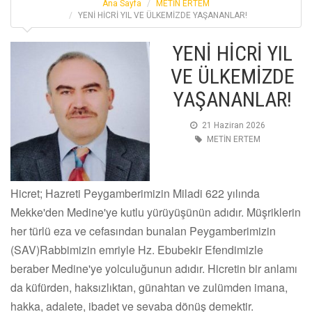
Ana Sayfa
METİN ERTEM
YENİ HİCRİ YIL VE ÜLKEMİZDE YAŞANANLAR!
YENİ HİCRİ YIL
VE ÜLKEMİZDE
YAŞANANLAR!
21 Haziran 2026
METİN ERTEM
Hicret; Hazreti Peygamberimizin Miladi 622 yılında
Mekke'den Medine'ye kutlu yürüyüşünün adıdır. Müşriklerin
her türlü eza ve cefasından bunalan Peygamberimizin
(SAV)Rabbimizin emriyle Hz. Ebubekir Efendimizle
beraber Medine'ye yolculuğunun adıdır. Hicretin bir anlamı
da küfürden, haksızlıktan, günahtan ve zulümden imana,
hakka, adalete, ibadet ve sevaba dönüş demektir.