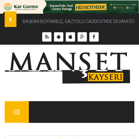
BAŞKAN BÜYÜKKILIÇ, SAZYOLU CADDESİ’NDE DEVAM EDEN 
Menu