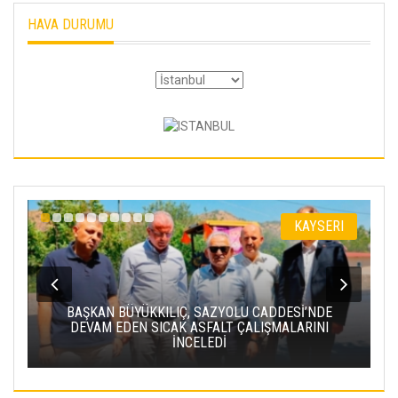
HAVA DURUMU
KAYSERI
BAŞKAN BÜYÜKKILIÇ, SAZYOLU CADDESİ’NDE
DEVAM EDEN SICAK ASFALT ÇALIŞMALARINI
BA
İNCELEDİ
PR