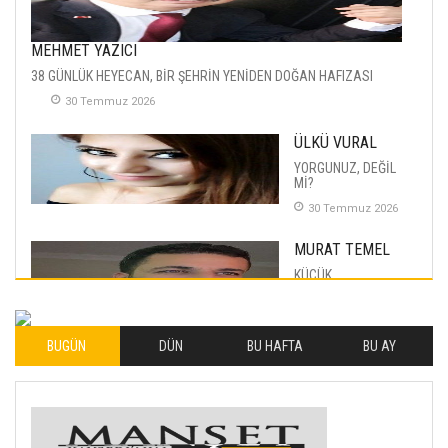
MEHMET YAZICI
38 GÜNLÜK HEYECAN, BİR ŞEHRİN YENİDEN DOĞAN HAFIZASI
30 Temmuz 2026
ÜLKÜ VURAL
YORGUNUZ, DEĞİL
Mİ?
30 Temmuz 2026
MURAT TEMEL
KÜÇÜK
MUTLULUKLAR
04 Eylul 2025
BUGÜN
DÜN
BU HAFTA
BU AY
İLHAN YILMAZ
SOFRADA AYRIMCILIK
VAR
26 Subat 2026