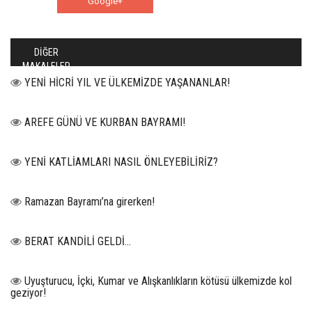
Google+
WhatsApp
DİĞER
MAKALELER
YENİ HİCRİ YIL VE ÜLKEMİZDE YAŞANANLAR!
AREFE GÜNÜ VE KURBAN BAYRAMI!
YENİ KATLİAMLARI NASIL ÖNLEYEBİLİRİZ?
Ramazan Bayramı’na girerken!
BERAT KANDİLİ GELDİ...
Uyuşturucu, İçki, Kumar ve Alışkanlıkların kötüsü ülkemizde kol
geziyor!