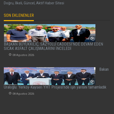
Doğru, İlkeli, Güncel, Aktif Haber Sitesi
SON EKLENENLER
BAŞKAN BÜYÜKKILIÇ, SAZYOLU CADDESİ’NDE DEVAM EDEN
SICAK ASFALT ÇALIŞMALARINI İNCELEDİ
08 Agustos 2026
Bakan
Uraloğlu: Yerköy-Kayseri YHT Projesi’nde işin yarısını tamamladık
08 Agustos 2026