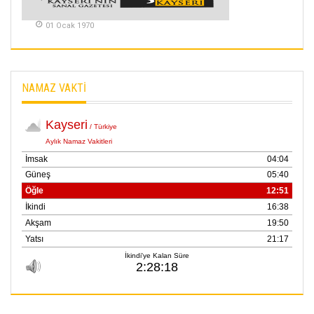
METİN ERTEM
01 Ocak 1970
YENİ HİCRİ YIL VE
ÜLKEMİZDE
YAŞANANLAR!
21 Haziran 2026
NAMAZ VAKTİ
SEMRA ŞAHİN
KENDİNE UYANMAK
30 Temmuz 2026
Merve Şimşek
İlgi Alanlarımız ve Biz
02 Ekim 2025
SABAHATTİN
SÜRMEN
Kayserispor,
Rizespor’la Nihayet 3
puana Ulaştı
01 Mayis 2026