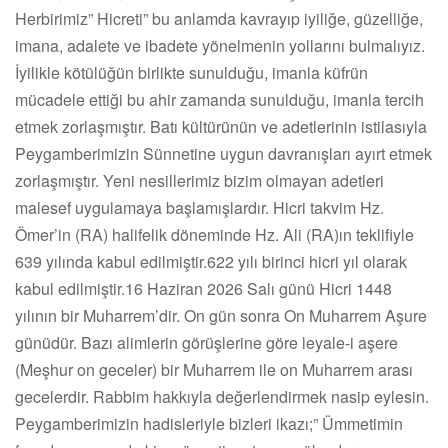
Herbirimiz” Hicreti” bu anlamda kavrayıp iyiliğe, güzelliğe,
imana, adalete ve ibadete yönelmenin yollarını bulmalıyız.
İyilikle kötülüğün birlikte sunulduğu, imanla küfrün
mücadele ettiği bu ahir zamanda sunulduğu, imanla tercih
etmek zorlaşmıştır. Batı kültürünün ve adetlerinin istilasıyla
Peygamberimizin Sünnetine uygun davranışları ayırt etmek
zorlaşmıştır. Yeni nesillerimiz bizim olmayan adetleri
malesef uygulamaya başlamışlardır. Hicri takvim Hz.
Ömer’in (RA) halifelik döneminde Hz. Ali (RA)ın teklifiyle
639 yılında kabul edilmiştir.622 yılı birinci hicri yıl olarak
kabul edilmiştir.16 Haziran 2026 Salı günü Hicri 1448
yılının bir Muharrem’dir. On gün sonra On Muharrem Aşure
günüdür. Bazı alimlerin görüşlerine göre leyale-i aşere
(Meşhur on geceler) bir Muharrem ile on Muharrem arası
gecelerdir. Rabbim hakkıyla değerlendirmek nasip eylesin.
Peygamberimizin hadisleriyle bizleri ikazı;” Ümmetimin