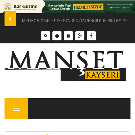
MELİKGAZİ BELEDİYESİ YENİ YOL ÇALIŞMALARIYLA DAHA
Menu