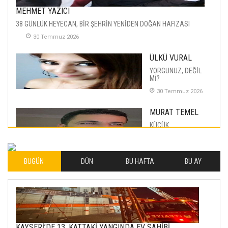
MEHMET YAZICI
38 GÜNLÜK HEYECAN, BİR ŞEHRİN YENİDEN DOĞAN HAFIZASI
30 Temmuz 2026
ÜLKÜ VURAL
YORGUNUZ, DEĞİL
Mİ?
30 Temmuz 2026
MURAT TEMEL
KÜÇÜK
MUTLULUKLAR
04 Eylul 2025
BUGÜN
DÜN
BU HAFTA
BU AY
İLHAN YILMAZ
SOFRADA AYRIMCILIK
VAR
26 Subat 2026
METİN ERTEM
KAYSERİ’DE 13. KATTAKİ YANGINDA EV SAHİBİ