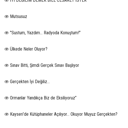
İYİ DEĞİLİM DEMEK BİLE CESARET İSTER
Mutsusuz
"Sustum, Yazdım... Radyoda Konuştum!"
Ülkede Neler Oluyor?
Sınav Bitti, Şimdi Gerçek Sınav Başlıyor
Gerçekten İyi Değiliz...
Ormanlar Yandıkça Biz de Eksiliyoruz”
Kayseri’de Kütüphaneler Açılıyor… Okuyor Muyuz Gerçekten?