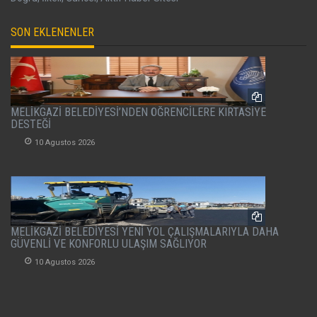
SON EKLENENLER
MELİKGAZİ BELEDİYESİ’NDEN ÖĞRENCİLERE KIRTASİYE
DESTEĞİ
10 Agustos 2026
MELİKGAZİ BELEDİYESİ YENİ YOL ÇALIŞMALARIYLA DAHA
GÜVENLİ VE KONFORLU ULAŞIM SAĞLIYOR
10 Agustos 2026