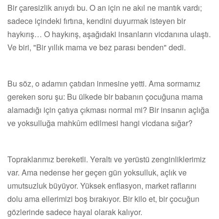
Bir çaresizlik anıydı bu. O an için ne akıl ne mantık vardı;
sadece içindeki fırtına, kendini duyurmak isteyen bir
haykırış… O haykırış, aşağıdaki insanların vicdanına ulaştı.
Ve biri, "Bir yıllık mama ve bez parası benden" dedi.
Bu söz, o adamın çatıdan inmesine yetti. Ama sormamız
gereken soru şu: Bu ülkede bir babanın çocuğuna mama
alamadığı için çatıya çıkması normal mi? Bir insanın açlığa
ve yoksulluğa mahkûm edilmesi hangi vicdana sığar?
Topraklarımız bereketli. Yeraltı ve yerüstü zenginliklerimiz
var. Ama nedense her geçen gün yoksulluk, açlık ve
umutsuzluk büyüyor. Yüksek enflasyon, market raflarını
dolu ama ellerimizi boş bırakıyor. Bir kilo et, bir çocuğun
gözlerinde sadece hayal olarak kalıyor.