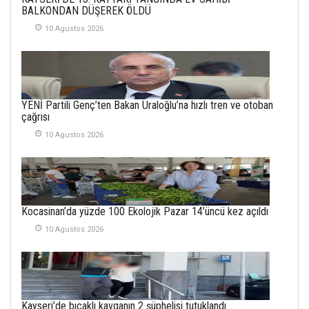
YENİ HİCRİ YIL VE
BALKONDAN DÜŞEREK ÖLDÜ
ÜLKEMİZDE
YAŞANANLAR!
10 Agustos 2026
21 Haziran 2026
SEMRA ŞAHİN
KENDİNE UYANMAK
YENİ Partili Genç’ten Bakan Uraloğlu’na hızlı tren ve otoban
30 Temmuz 2026
çağrısı
10 Agustos 2026
Merve Şimşek
İlgi Alanlarımız ve Biz
02 Ekim 2025
SABAHATTİN
Kocasinan’da yüzde 100 Ekolojik Pazar 14’üncü kez açıldı
SÜRMEN
10 Agustos 2026
Kayserispor,
Rizespor’la Nihayet 3
puana Ulaştı
01 Mayis 2026
Kayseri’de bıçaklı kavganın 2 şüphelisi tutuklandı