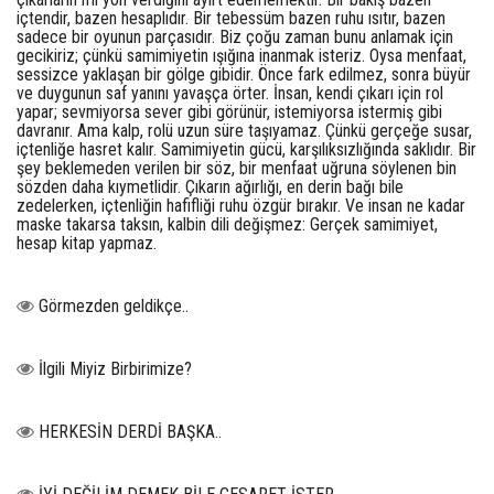
içtendir, bazen hesaplıdır. Bir tebessüm bazen ruhu ısıtır, bazen
sadece bir oyunun parçasıdır. Biz çoğu zaman bunu anlamak için
gecikiriz; çünkü samimiyetin ışığına inanmak isteriz. Oysa menfaat,
sessizce yaklaşan bir gölge gibidir. Önce fark edilmez, sonra büyür
ve duygunun saf yanını yavaşça örter. İnsan, kendi çıkarı için rol
yapar; sevmiyorsa sever gibi görünür, istemiyorsa istermiş gibi
davranır. Ama kalp, rolü uzun süre taşıyamaz. Çünkü gerçeğe susar,
içtenliğe hasret kalır. Samimiyetin gücü, karşılıksızlığında saklıdır. Bir
şey beklemeden verilen bir söz, bir menfaat uğruna söylenen bin
sözden daha kıymetlidir. Çıkarın ağırlığı, en derin bağı bile
zedelerken, içtenliğin hafifliği ruhu özgür bırakır. Ve insan ne kadar
maske takarsa taksın, kalbin dili değişmez: Gerçek samimiyet,
hesap kitap yapmaz.
Görmezden geldikçe..
İlgili Miyiz Birbirimize?
HERKESİN DERDİ BAŞKA..