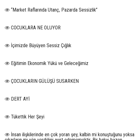
“Market Raflarında Utanç, Pazarda Sessizlik”
COCUKLARA NE OLUYOR
İçimizde Büyüyen Sessiz Çığlık
Eğitimin Ekonomik Yükü ve Geleceğimiz
ÇOCUKLARIN GÜLÜŞÜ SUSARKEN
DERT AYİ
Tükettik Her Şeyi
İnsan ilişkilerinde en çok yoran şey, kalbin mi konuştuğunu yoksa
çıkarların mı yön verdiğini ayırt edememektir. Bir bakış bazen