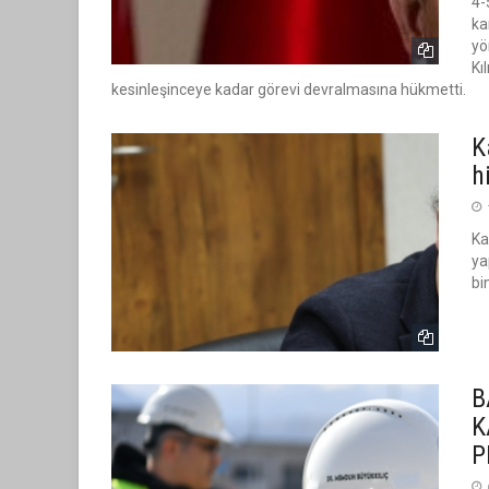
4-
ka
yö
Kı
kesinleşinceye kadar görevi devralmasına hükmetti.
K
h
Ka
ya
bi
B
K
P
“HÜRM