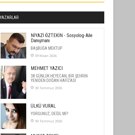
YAZARLAR
NİYAZİ ÖZTEKİN - Sosyolog-Aile
Danışmanı
BAŞBUĞA MEKTUP
09 Nisan 2026
MEHMET YAZICI
38 GÜNLÜK HEYECAN, BİR ŞEHRİN
YENİDEN DOĞAN HAFIZASI
30 Temmuz 2026
ÜLKÜ VURAL
YORGUNUZ, DEĞİL Mİ?
30 Temmuz 2026