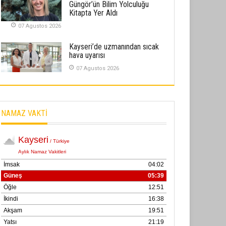
Güngör’ün Bilim Yolculuğu
02 Ekim 2025
Kitapta Yer Aldı
07 Agustos 2026
SABAHATTİN SÜRMEN
Kayserispor, Rizespor’la Nihayet 3
Kayseri’de uzmanından sıcak
puana Ulaştı
hava uyarısı
01 Mayis 2026
07 Agustos 2026
NAMAZ VAKTİ