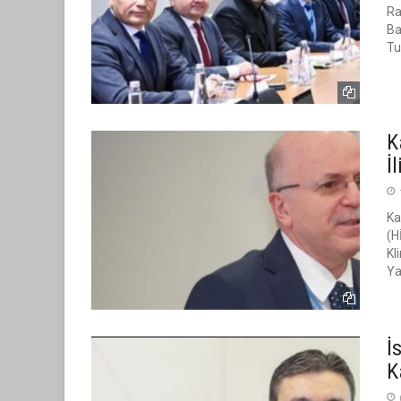
Ra
Ba
Tu
K
İ
Ka
(H
Kl
Ya
İ
K