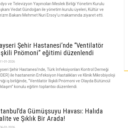
dyo ve Televizyon Yayıncıları Meslek Birliği Yönetim Kurulu
şkanı Vedat Gündoğan ile yönetim kurulu üyeleri, Kültür ve
rizm Bakanı Mehmet Nuri Ersoy’u makamında ziyaret etti.
ayseri Şehir Hastanesi’nde “Ventilatör
lişkili Pnömoni” eğitimi düzenlendi
11-01-2026
yseri Şehir Hastanesi’nde, Türk İnfeksiyonları Kontrol Derneği
İDER) ile hastanenin Enfeksiyon Hastalıkları ve Klinik Mikrobiyoloji
iniği iş birliğinde, “Ventilatör İlişkili Pnömoni ve Olayda Bütüncül
klaşım” konulu eğitim toplantısı düzenlendi.
stanbul'da Gümüşsuyu Havası: Halıda
alite ve Şıklık Bir Arada!
06-01-2026