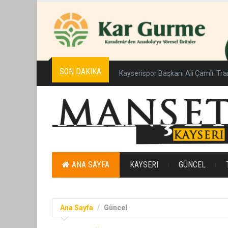
SON DAKIKA
Kayserispor Başkanı Ali Çamlı: Tra
ANA SAYFA
KAYSERI
GÜNCEL
Ana Sayfa
Güncel