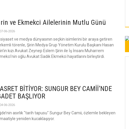
irin ve Ekmekci Ailelerinin Mutlu Günü
07-06-2026
, siyaset ve medya dünyasının seçkin isimlerini bir araya getiren
rkemli törenle, Şirin Medya Grup Yönetim Kurulu Başkanı Hasan
rin’in kızı Avukat Zeynep Eslem Şirin ile İş İnsanı Muharrem
mekci’nin oğlu Avukat Sadık Ekmekci hayatlarını birleştirdi.
ASRET BİTİYOR: SUNGUR BEY CAMİİ’NDE
BADET BAŞLIYOR
04-06-2026
ğde’nin asırlık "tarih tapusu" Sungur Bey Camii, özlemle bekleyen
maatiyle yeniden kucaklaşıyor.