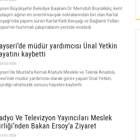
MİN YENİ BULUŞMA NOKTASI OLDU”
HAYIRLI OLMASIN
yseri Büyükşehir Belediye Başkanı Dr. Memduh Büyükkılıç, kent
i ulaşım ağının en önemli kavşak noktalarından biri olan Kartal
vşağı’nda yapımı süren Kartal Katlı Kavşağı ve Bağlantı Yolları
ojesi’nin hummalı çalışmalarını yerinde inceledi.
ayseri’de müdür yardımcısı Ünal Yetkin
ayatını kaybetti
23-02-2026
yseri’de Mustafa Kemal Atatürk Mesleki ve Teknik Anadolu
sesi’nde müdür yardımcısı olarak görev yapan Ünal Yetkin,
çirdiği rahatsızlık sonucu hayatını kaybetti.
adyo Ve Televizyon Yayıncıları Meslek
irliği’nden Bakan Ersoy’a Ziyaret
13-01-2026