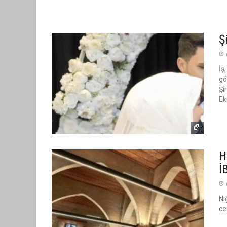
Ş
İş
gö
Şi
Ek
H
İ
Ni
ce