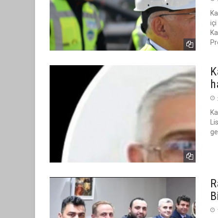
TURİZ
Ka
iç
Ka
Pr
K
h
Ka
Li
ge
R
B