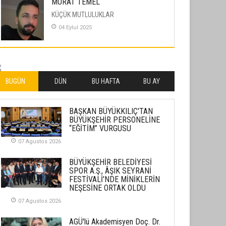
MURAT TEMEL
KÜÇÜK MUTLULUKLAR
04 Eylul 2025
İLHAN YILMAZ
SOFRADA AYRIMCILIK VAR
26 Subat 2026
BUGÜN
DÜN
BU HAFTA
BU AY
METİN ERTEM
BAŞKAN BÜYÜKKILIÇ'TAN
YENİ HİCRİ YIL VE ÜLKEMİZDE
BÜYÜKŞEHİR PERSONELİNE
YAŞANANLAR!
“EĞİTİM” VURGUSU
21 Haziran 2026
07 Agustos 2026
SEMRA ŞAHİN
BÜYÜKŞEHİR BELEDİYESİ
KENDİNE UYANMAK
SPOR A.Ş., ÂŞIK SEYRANİ
FESTİVALİ'NDE MİNİKLERİN
30 Temmuz 2026
NEŞESİNE ORTAK OLDU
07 Agustos 2026
Merve Şimşek
İlgi Alanlarımız ve Biz
AGÜ'lü Akademisyen Doç. Dr.