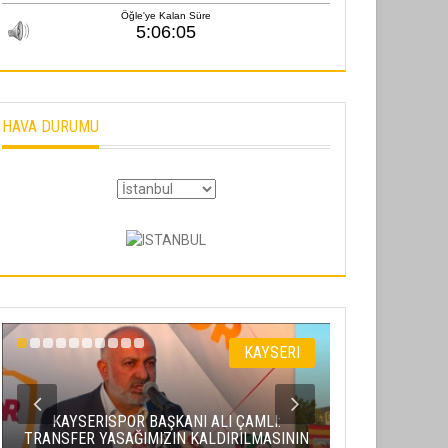
HAVA DURUMU
KAYSERI
KAYSERI
NI ALI ÇAMLI:
VALI GÖKMEN ÇIÇEK, ERVA SPOR
 KALDIRILMASININ
KULÜPLERININ HAMILERIYLE BIR ARAYA