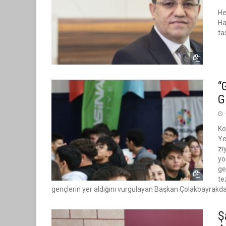
He
Ha
ta
“
G
Ko
Ye
zi
yo
ge
te
gençlerin yer aldığını vurgulayan Başkan Çolakbayrakdar;
Ş