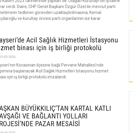
5 Kasım 2023 tarihlerinde yapılan 38. Olağan Kurultayı’nın iptaline
rar verdi. Daire, CHP Genel Başkanı Özgür Özel ile mevcut parti
netiminin tedbiren görevden uzaklaştırılmasına, Kemal
lıçdaroğlu ve kurultay öncesi parti organlarının ise karar
ayseri’de Acil Sağlık Hizmetleri İstasyonu
izmet binası için iş birliği protokolü
15-05-2026
yseri’nin Kocasinan ilçesine bağlı Pervane Mahallesi’nde
pımına başlanacak Acil Sağlık Hizmetleri İstasyonu hizmet
nası için iş birliği protokolü imzalandı.
KAYSERI
AŞKAN BÜYÜKKILIÇ’TAN KARTAL KATLI
AVŞAĞI VE BAĞLANTI YOLLARI
ROJESİ’NDE PAZAR MESAİSİ
KAYSERISPOR BAŞKA
ETÇİ SOFRASI YENİLENEN YÜZÜYLE
TRANSFER YASAĞIMIZIN
05-04-2026