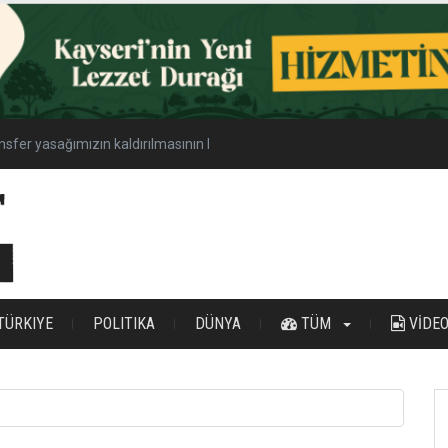
nsfer yasağımızın kaldırılmasının hayırlı olmasını diliyorum
TÜRKIYE
POLITIKA
DÜNYA
TÜM
VİDE