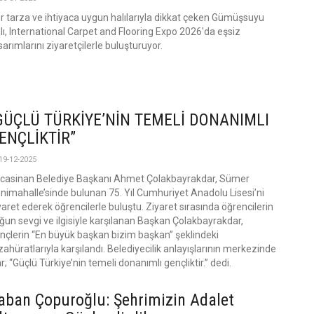
r tarza ve ihtiyaca uygun halılarıyla dikkat çeken Gümüşsuyu
lı, International Carpet and Flooring Expo 2026'da eşsiz
sarımlarını ziyaretçilerle buluşturuyor.
GÜÇLÜ TÜRKİYE’NİN TEMELİ DONANIMLI
ENÇLİKTİR”
19-12-2025
casinan Belediye Başkanı Ahmet Çolakbayrakdar, Sümer
nimahalle’sinde bulunan 75. Yıl Cumhuriyet Anadolu Lisesi’ni
yaret ederek öğrencilerle buluştu. Ziyaret sırasında öğrencilerin
ğun sevgi ve ilgisiyle karşılanan Başkan Çolakbayrakdar,
nçlerin “En büyük başkan bizim başkan” şeklindeki
zahüratlarıyla karşılandı. Belediyecilik anlayışlarının merkezinde
 “Güçlü Türkiye’nin temeli donanımlı gençliktir.” dedi.
aban Çopuroğlu: Şehrimizin Adalet