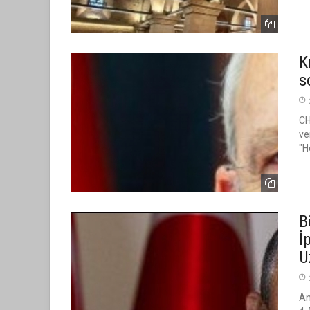
K
s
CH
ve
"H
B
İ
U
An