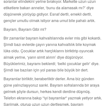
soranlar elindekini yerine bırakıyor. Markette uzun uzun
etiketlere bakan anneler, ‘bunu da alamasak mı?’ diye
düşünerek yürüyüp gidiyor. Esnaf dertli, emekli dertli,
gençler umutlu olmak istiyor ama umut bile pahalı artık.
Bayram, Bayram Gibi mi?
Bir zamanlar bayram kahvaltılarında evler mis gibi kokardı.
Şimdi bazı evlerde çayın yanına kahvaltılık bile koymak
lüks oldu. Çocuklar artık harçlıklarını biriktirip oyuncak
almak yerine, ‘yarın simit alırım’ diye düşünüyor.
Büyüklerimiz, bayramı beklerdi; ‘belki çocuklar gelir’ diye.
Şimdi ise bazıları için yol parası bile büyük bir dert.
Bayramlar birliktir, beraberliktir derler. Ama biz günden
güne yalnızlaşıyoruz sanki. Bayram sofralarında bir araya
gelmek şöyle dursun, herkes kendi derdine düşmüş.
Telefon ekranına bakıp "iyi bayramlar" yazmak yetiyor artık.
Sarılmak, oturup uzun uzun dertleşmek, bayram