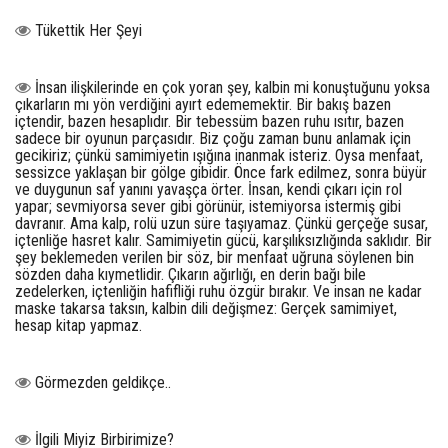
Tükettik Her Şeyi
İnsan ilişkilerinde en çok yoran şey, kalbin mi konuştuğunu yoksa
çıkarların mı yön verdiğini ayırt edememektir. Bir bakış bazen
içtendir, bazen hesaplıdır. Bir tebessüm bazen ruhu ısıtır, bazen
sadece bir oyunun parçasıdır. Biz çoğu zaman bunu anlamak için
gecikiriz; çünkü samimiyetin ışığına inanmak isteriz. Oysa menfaat,
sessizce yaklaşan bir gölge gibidir. Önce fark edilmez, sonra büyür
ve duygunun saf yanını yavaşça örter. İnsan, kendi çıkarı için rol
yapar; sevmiyorsa sever gibi görünür, istemiyorsa istermiş gibi
davranır. Ama kalp, rolü uzun süre taşıyamaz. Çünkü gerçeğe susar,
içtenliğe hasret kalır. Samimiyetin gücü, karşılıksızlığında saklıdır. Bir
şey beklemeden verilen bir söz, bir menfaat uğruna söylenen bin
sözden daha kıymetlidir. Çıkarın ağırlığı, en derin bağı bile
zedelerken, içtenliğin hafifliği ruhu özgür bırakır. Ve insan ne kadar
maske takarsa taksın, kalbin dili değişmez: Gerçek samimiyet,
hesap kitap yapmaz.
Görmezden geldikçe..
İlgili Miyiz Birbirimize?