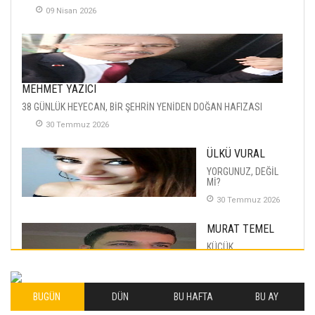
09 Nisan 2026
MEHMET YAZICI
38 GÜNLÜK HEYECAN, BİR ŞEHRİN YENİDEN DOĞAN HAFIZASI
30 Temmuz 2026
ÜLKÜ VURAL
YORGUNUZ, DEĞİL
Mİ?
30 Temmuz 2026
MURAT TEMEL
KÜÇÜK
MUTLULUKLAR
04 Eylul 2025
BUGÜN
DÜN
BU HAFTA
BU AY
İLHAN YILMAZ