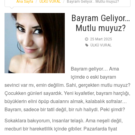
Ana Sayfa
ÜLKÜ VURAL
Bayram Geliyor… Mutlu muyuz?
Bayram Geliyor…
Mutlu muyuz?
25 Mart 2025
ÜLKÜ VURAL
Bayram geliyor… Ama
içimde o eski bayram
sevinci var mı, emin değilim. Sahi, gerçekten mutlu muyuz?
Çocukken günleri sayardık. Yeni kıyafetler, bayram harçlığı,
büyüklerin elini öpüp dualarını almak, kalabalık sofralar…
Bayram, sadece bir tatil değil, bir ruh haliydi. Peki şimdi?
Sokaklara bakıyorum, insanlar telaşlı. Ama neşeli değil,
mecburi bir hareketlilik içinde gibiler. Pazarlarda fiyat