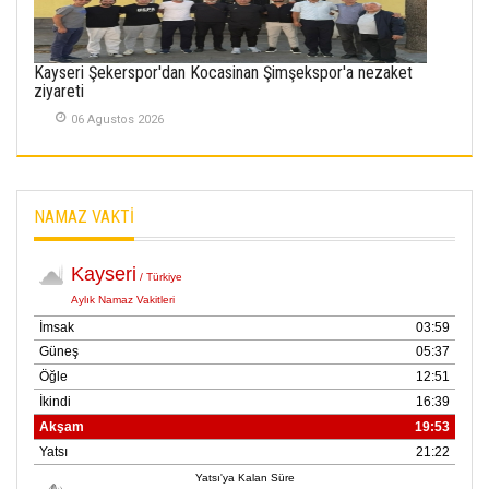
Rizespor’la Nihayet 3
puana Ulaştı
01 Mayis 2026
Kayseri Şekerspor'dan Kocasinan Şimşekspor'a nezaket
ziyareti
06 Agustos 2026
NAMAZ VAKTİ