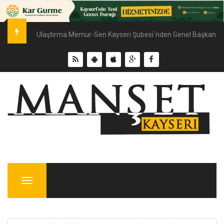
Talas`ta gönül buluşmalarıyla 9 bin 500 vatandaşa ulaşıldı
Menu