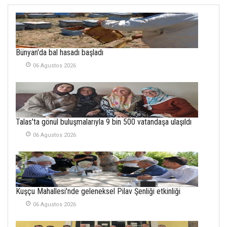
SOFRADA AYRIMCILIK
VAR
26 Subat 2026
METİN ERTEM
Bünyan'da bal hasadı başladı
YENİ HİCRİ YIL VE
06 Agustos 2026
ÜLKEMİZDE
YAŞANANLAR!
21 Haziran 2026
SEMRA ŞAHİN
Talas'ta gönül buluşmalarıyla 9 bin 500 vatandaşa ulaşıldı
KENDİNE UYANMAK
30 Temmuz 2026
06 Agustos 2026
Merve Şimşek
İlgi Alanlarımız ve Biz
02 Ekim 2025
Kuşçu Mahallesi'nde geleneksel Pilav Şenliği etkinliği
SABAHATTİN
06 Agustos 2026
SÜRMEN
Kayserispor,