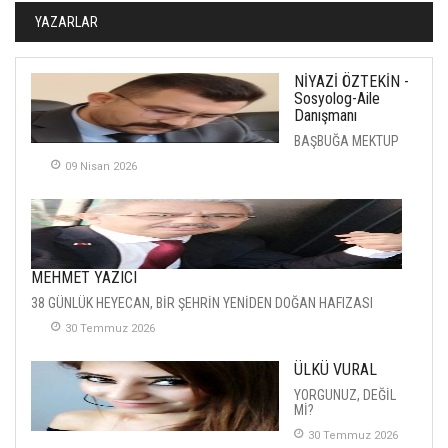
YAZARLAR
NİYAZİ ÖZTEKİN -
Sosyolog-Aile
Danışmanı
BAŞBUĞA MEKTUP
09 Nisan 2026
MEHMET YAZICI
38 GÜNLÜK HEYECAN, BİR ŞEHRİN YENİDEN DOĞAN HAFIZASI
30 Temmuz 2026
ÜLKÜ VURAL
YORGUNUZ, DEĞİL
Mİ?
30 Temmuz 2026