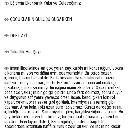
Eğitimin Ekonomik Yükü ve Geleceğimiz
ÇOCUKLARIN GÜLÜŞÜ SUSARKEN
DERT AYİ
Tükettik Her Şeyi
İnsan ilişkilerinde en çok yoran şey, kalbin mi konuştuğunu yoksa
çıkarların mı yön verdiğini ayırt edememektir. Bir bakış bazen
içtendir, bazen hesaplıdır. Bir tebessüm bazen ruhu ısıtır, bazen
sadece bir oyunun parçasıdır. Biz çoğu zaman bunu anlamak için
gecikiriz; çünkü samimiyetin ışığına inanmak isteriz. Oysa menfaat,
sessizce yaklaşan bir gölge gibidir. Önce fark edilmez, sonra büyür
ve duygunun saf yanını yavaşça örter. İnsan, kendi çıkarı için rol
yapar; sevmiyorsa sever gibi görünür, istemiyorsa istermiş gibi
davranır. Ama kalp, rolü uzun süre taşıyamaz. Çünkü gerçeğe susar,
içtenliğe hasret kalır. Samimiyetin gücü, karşılıksızlığında saklıdır. Bir
şey beklemeden verilen bir söz, bir menfaat uğruna söylenen bin
sözden daha kıymetlidir. Çıkarın ağırlığı, en derin bağı bile
zedelerken, içtenliğin hafifliği ruhu özgür bırakır. Ve insan ne kadar