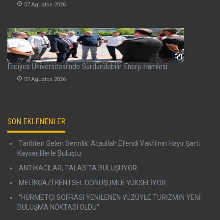
07 Agustos 2026
Erciyes Üniversitesi’nde Sürdürülebilir Enerji Hamlesi
07 Agustos 2026
SON EKLENENLER
Tarihten Gelen Serinlik: Ataullah Efendi Vakfı’nın Hayır Şartı
Kayserililerle Buluştu
ANTİKACILAR, TALAS’TA BULUŞUYOR
MELİKGAZİ KENTSEL DÖNÜŞÜMLE YÜKSELİYOR
“HÜRMETÇİ SOFRASI YENİLENEN YÜZÜYLE TURİZMİN YENİ
BULUŞMA NOKTASI OLDU”