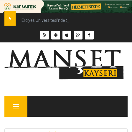
Erciyes Üniversitesi’nde Sürdürülebilir Enerji Hamlesi
Menu