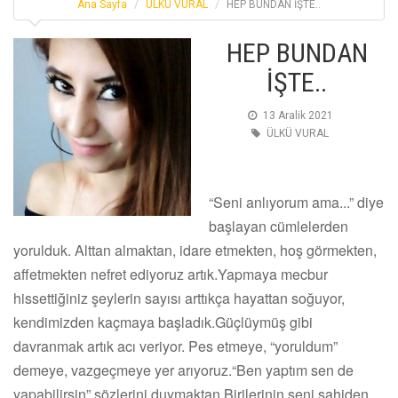
Ana Sayfa
ÜLKÜ VURAL
HEP BUNDAN İŞTE..
HEP BUNDAN
İŞTE..
13 Aralik 2021
ÜLKÜ VURAL
“Seni anlıyorum ama...” diye
başlayan cümlelerden
yorulduk. Alttan almaktan, idare etmekten, hoş görmekten,
affetmekten nefret ediyoruz artık.Yapmaya mecbur
hissettiğiniz şeylerin sayısı arttıkça hayattan soğuyor,
kendimizden kaçmaya başladık.Güçlüymüş gibi
davranmak artık acı veriyor. Pes etmeye, “yoruldum”
demeye, vazgeçmeye yer arıyoruz.“Ben yaptım sen de
yapabilirsin” sözlerini duymaktan,Birilerinin seni sahiden