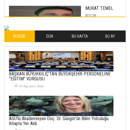
MURAT TEMEL
KÜÇÜK
MUTLULUKLAR
04 Eylul 2025
BUGÜN
DÜN
BU HAFTA
BU AY
İLHAN YILMAZ
SOFRADA AYRIMCILIK
VAR
26 Subat 2026
METİN ERTEM
BAŞKAN BÜYÜKKILIÇ'TAN BÜYÜKŞEHİR PERSONELİNE
YENİ HİCRİ YIL VE
“EĞİTİM” VURGUSU
ÜLKEMİZDE
YAŞANANLAR!
07 Agustos 2026
21 Haziran 2026
SEMRA ŞAHİN
KENDİNE UYANMAK
AGÜ'lü Akademisyen Doç. Dr. Güngör’ün Bilim Yolculuğu
30 Temmuz 2026
Kitapta Yer Aldı