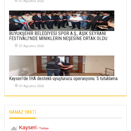
07 Agustos 2026
Merve Şimşek
İlgi Alanlarımız ve Biz
02 Ekim 2025
SABAHATTİN
BÜYÜKŞEHİR BELEDİYESİ SPOR A.Ş., ÂŞIK SEYRANİ
SÜRMEN
FESTİVALİ'NDE MİNİKLERİN NEŞESİNE ORTAK OLDU
Kayserispor,
Rizespor’la Nihayet 3
07 Agustos 2026
puana Ulaştı
01 Mayis 2026
Kayseri'de İHA destekli uyuşturucu operasyonu: 5 tutuklama
07 Agustos 2026
NAMAZ VAKTİ