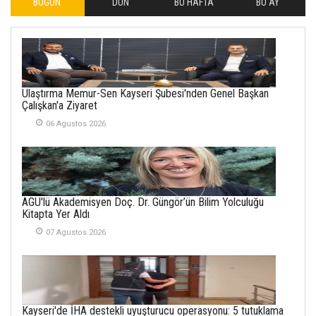
BUGÜN
DÜN
BU HAFTA
BU AY
İLHAN YILMAZ
SOFRADA AYRIMCILIK
VAR
26 Subat 2026
METİN ERTEM
Ulaştırma Memur-Sen Kayseri Şubesi'nden Genel Başkan
YENİ HİCRİ YIL VE
Çalışkan'a Ziyaret
ÜLKEMİZDE
YAŞANANLAR!
06 Agustos 2026
21 Haziran 2026
SEMRA ŞAHİN
KENDİNE UYANMAK
AGÜ'lü Akademisyen Doç. Dr. Güngör’ün Bilim Yolculuğu
30 Temmuz 2026
Kitapta Yer Aldı
07 Agustos 2026
Merve Şimşek
İlgi Alanlarımız ve Biz
02 Ekim 2025
SABAHATTİN
Kayseri'de İHA destekli uyuşturucu operasyonu: 5 tutuklama
SÜRMEN