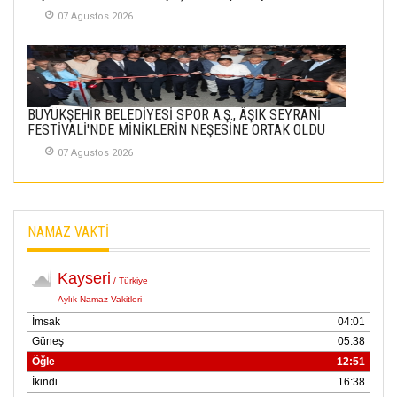
07 Agustos 2026
Kayserispor,
Rizespor’la Nihayet 3
puana Ulaştı
01 Mayis 2026
BÜYÜKŞEHİR BELEDİYESİ SPOR A.Ş., ÂŞIK SEYRANİ
FESTİVALİ'NDE MİNİKLERİN NEŞESİNE ORTAK OLDU
07 Agustos 2026
NAMAZ VAKTİ