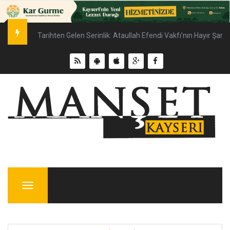
Tarihten Gelen Serinlik: Ataullah Efendi Vakfı’nın Hayır Şartı 
Menu