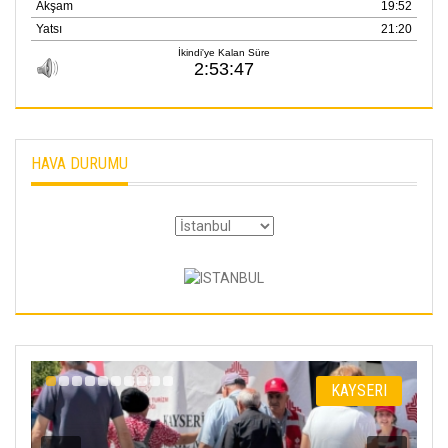
HAVA DURUMU
I
KAYSERI