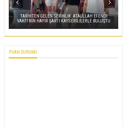
U
ANTİKACILAR, TALAS’TA BULUŞUYOR
PUAN DURUMU