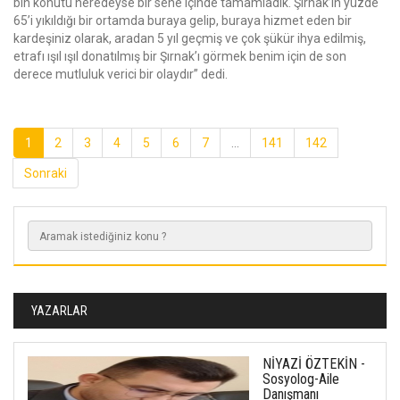
bin konutu neredeyse bir sene içinde tamamladık. Şırnak’ın yüzde
65’i yıkıldığı bir ortamda buraya gelip, buraya hizmet eden bir
kardeşiniz olarak, aradan 5 yıl geçmiş ve çok şükür ihya edilmiş,
etrafı ışıl ışıl donatılmış bir Şırnak’ı görmek benim için de son
derece mutluluk verici bir olaydır” dedi.
1
2
3
4
5
6
7
...
141
142
Sonraki
YAZARLAR
NİYAZİ ÖZTEKİN -
Sosyolog-Aile
Danışmanı