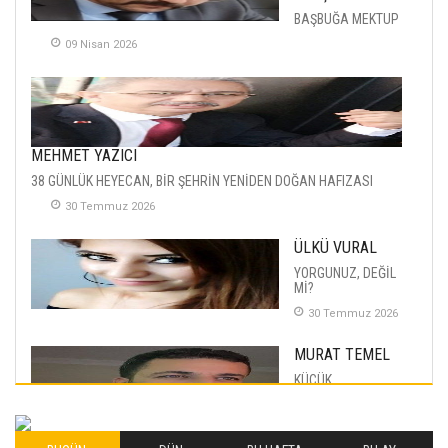
BAŞBUĞA MEKTUP
09 Nisan 2026
MEHMET YAZICI
38 GÜNLÜK HEYECAN, BİR ŞEHRİN YENİDEN DOĞAN HAFIZASI
30 Temmuz 2026
ÜLKÜ VURAL
YORGUNUZ, DEĞİL
Mİ?
30 Temmuz 2026
MURAT TEMEL
KÜÇÜK
MUTLULUKLAR
04 Eylul 2025