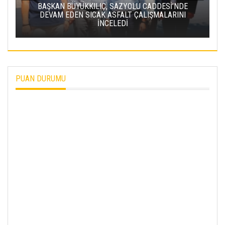
BAKAN URALOĞLU: YERKÖY-KAYSERI YHT
PROJESI’NDE IŞIN YARISINI TAMAMLADIK
PUAN DURUMU