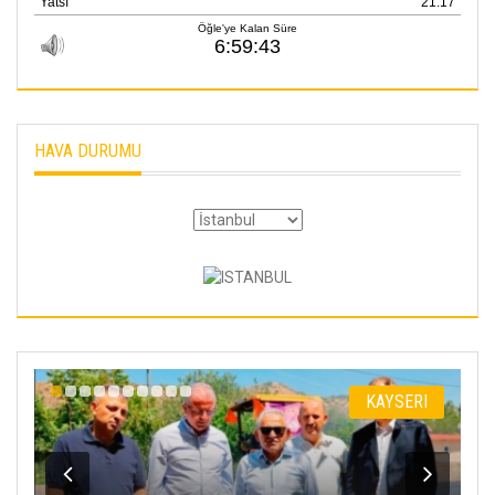
HAVA DURUMU
I
KAYSERI