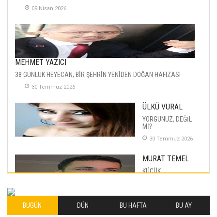
09 Nisan 2026
MEHMET YAZICI
38 GÜNLÜK HEYECAN, BİR ŞEHRİN YENİDEN DOĞAN HAFIZASI
30 Temmuz 2026
ÜLKÜ VURAL
YORGUNUZ, DEĞİL
Mİ?
30 Temmuz 2026
MURAT TEMEL
KÜÇÜK
MUTLULUKLAR
04 Eylul 2025
BUGÜN
DÜN
BU HAFTA
BU AY
İLHAN YILMAZ