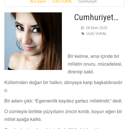
Ana Sayfa
ÜLKÜ VURAL
Cumhuriyet…
Cumhuriyet…
28 Ekim 2025
ÜLKÜ VURAL
Bir kelime, ama içinde bir
milletin onuru, mücadelesi,
direnişi saklı.
Küllerinden doğan bir halkın, dünyaya karşı başkaldırısıdır
o.
Bir adam çıktı: “Egemenlik kayıtsız şartsız milletindir,” dedi.
O cümleyle birlikte yüzyılların zinciri kırıldı, boyun eğen bir
millet ayağa kalktı.