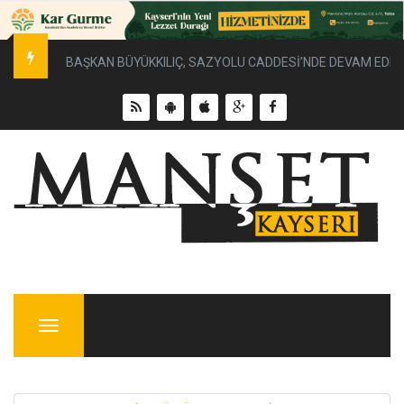
BAŞKAN BÜYÜKKILIÇ, SAZYOLU CADDESİ’NDE DEVAM EDEN 
Menu