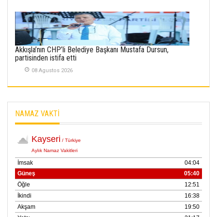
Rizespor’la Nihayet 3
puana Ulaştı
01 Mayis 2026
Akkışla’nın CHP’li Belediye Başkanı Mustafa Dursun,
partisinden istifa etti
08 Agustos 2026
NAMAZ VAKTİ