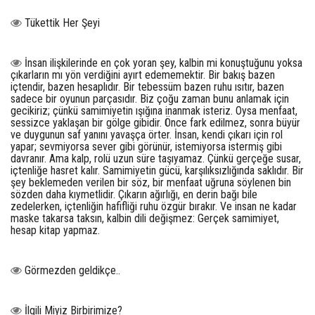
Tükettik Her Şeyi
İnsan ilişkilerinde en çok yoran şey, kalbin mi konuştuğunu yoksa
çıkarların mı yön verdiğini ayırt edememektir. Bir bakış bazen
içtendir, bazen hesaplıdır. Bir tebessüm bazen ruhu ısıtır, bazen
sadece bir oyunun parçasıdır. Biz çoğu zaman bunu anlamak için
gecikiriz; çünkü samimiyetin ışığına inanmak isteriz. Oysa menfaat,
sessizce yaklaşan bir gölge gibidir. Önce fark edilmez, sonra büyür
ve duygunun saf yanını yavaşça örter. İnsan, kendi çıkarı için rol
yapar; sevmiyorsa sever gibi görünür, istemiyorsa istermiş gibi
davranır. Ama kalp, rolü uzun süre taşıyamaz. Çünkü gerçeğe susar,
içtenliğe hasret kalır. Samimiyetin gücü, karşılıksızlığında saklıdır. Bir
şey beklemeden verilen bir söz, bir menfaat uğruna söylenen bin
sözden daha kıymetlidir. Çıkarın ağırlığı, en derin bağı bile
zedelerken, içtenliğin hafifliği ruhu özgür bırakır. Ve insan ne kadar
maske takarsa taksın, kalbin dili değişmez: Gerçek samimiyet,
hesap kitap yapmaz.
Görmezden geldikçe..
İlgili Miyiz Birbirimize?