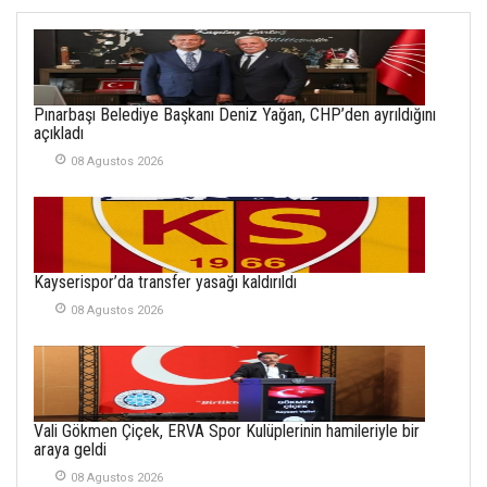
SOFRADA AYRIMCILIK
VAR
26 Subat 2026
METİN ERTEM
Pınarbaşı Belediye Başkanı Deniz Yağan, CHP’den ayrıldığını
YENİ HİCRİ YIL VE
açıkladı
ÜLKEMİZDE
YAŞANANLAR!
08 Agustos 2026
21 Haziran 2026
SEMRA ŞAHİN
KENDİNE UYANMAK
Kayserispor’da transfer yasağı kaldırıldı
30 Temmuz 2026
08 Agustos 2026
Merve Şimşek
İlgi Alanlarımız ve Biz
02 Ekim 2025
Vali Gökmen Çiçek, ERVA Spor Kulüplerinin hamileriyle bir
SABAHATTİN
araya geldi
SÜRMEN
08 Agustos 2026
Kayserispor,