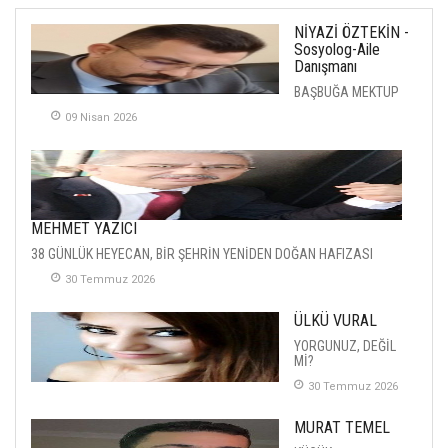
NİYAZİ ÖZTEKİN -
Sosyolog-Aile
Danışmanı
BAŞBUĞA MEKTUP
09 Nisan 2026
MEHMET YAZICI
38 GÜNLÜK HEYECAN, BİR ŞEHRİN YENİDEN DOĞAN HAFIZASI
30 Temmuz 2026
ÜLKÜ VURAL
YORGUNUZ, DEĞİL
Mİ?
30 Temmuz 2026
MURAT TEMEL