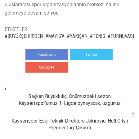
uluslararası spor organizasyonlarının merkezi haline
getirmeye devam ediyor.
ETIKETLER :
#BÜYÜKŞEHİR’DEN
#MAYIS’A
#YAKIŞAN
#TENİS
#TURNUVASI
,
,
,
,
,
Facebook
Twitter
Google+
WhatsApp
Başkan Büyükkılıç: Önümüzdeki sezon
Kayserispor’umuz 1. Ligde oynayacak, üzgünüz
Kayserispor Eski Teknik Direktörü Jakirovic, Hull City'i
Premier Lig’ Çıkardı