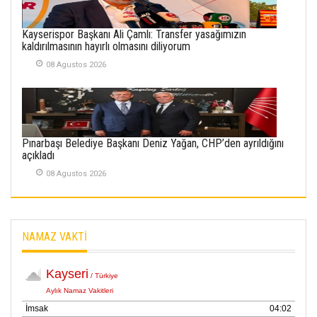
02 Ekim 2025
Kayserispor Başkanı Ali Çamlı: Transfer yasağımızın
SABAHATTİN
kaldırılmasının hayırlı olmasını diliyorum
SÜRMEN
08 Agustos 2026
Kayserispor,
Rizespor’la Nihayet 3
puana Ulaştı
01 Mayis 2026
Pınarbaşı Belediye Başkanı Deniz Yağan, CHP’den ayrıldığını
açıkladı
08 Agustos 2026
NAMAZ VAKTİ