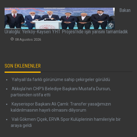
Bakan
Uraloğlu: Yerköy-Kayseri YHT Projesi’nde işin yarısını tamamladık
08 Agustos 2026
SON EKLENENLER
Yahyalı’da farklı görünüme sahip çekirgeler görüldü
Akkışla’nın CHP’li Belediye Başkanı Mustafa Dursun,
partisinden istifa etti
Kayserispor Başkanı Ali Çamlı: Transfer yasağımızın
kaldırılmasının hayırlı olmasını diliyorum
Vali Gökmen Çiçek, ERVA Spor Kulüplerinin hamileriyle bir
araya geldi