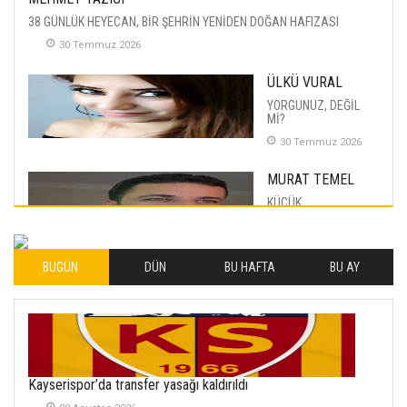
38 GÜNLÜK HEYECAN, BİR ŞEHRİN YENİDEN DOĞAN HAFIZASI
30 Temmuz 2026
ÜLKÜ VURAL
YORGUNUZ, DEĞİL
Mİ?
30 Temmuz 2026
MURAT TEMEL
KÜÇÜK
MUTLULUKLAR
04 Eylul 2025
BUGÜN
DÜN
BU HAFTA
BU AY
İLHAN YILMAZ
SOFRADA AYRIMCILIK
VAR
26 Subat 2026
METİN ERTEM
Kayserispor’da transfer yasağı kaldırıldı
YENİ HİCRİ YIL VE