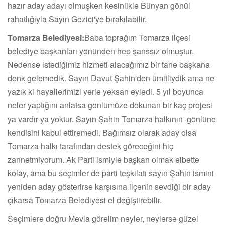
hazır aday adayı olmuşken kesinlikle Bünyan gönül
rahatlığıyla Sayın Gezici'ye bırakılabilir.
Tomarza Belediyesi:
Baba toprağım Tomarza ilçesi
belediye başkanları yönünden hep şanssız olmuştur.
Nedense istediğimiz hizmeti alacağımız bir tane başkana
denk gelemedik. Sayın Davut Şahin'den ümitliydik ama ne
yazık ki hayallerimizi yerle yeksan eyledi. 5 yıl boyunca
neler yaptığını anlatsa gönlümüze dokunan bir kaç projesi
ya vardır ya yoktur. Sayın Şahin Tomarza halkının gönlüne
kendisini kabul ettiremedi. Bağımsız olarak aday olsa
Tomarza halkı tarafından destek göreceğini hiç
zannetmiyorum. Ak Parti ismiyle başkan olmak elbette
kolay, ama bu seçimler de parti teşkilatı sayın Şahin ismini
yeniden aday gösterirse karşısına ilçenin sevdiği bir aday
çıkarsa Tomarza Belediyesi el değiştirebilir.
Seçimlere doğru Mevla görelim neyler, neylerse güzel