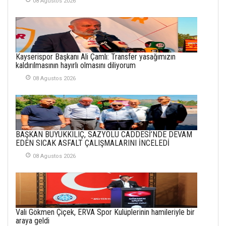
08 Agustos 2026
ÜLKEMİZDE
YAŞANANLAR!
21 Haziran 2026
SEMRA ŞAHİN
Kayserispor Başkanı Ali Çamlı: Transfer yasağımızın
KENDİNE UYANMAK
kaldırılmasının hayırlı olmasını diliyorum
30 Temmuz 2026
08 Agustos 2026
Merve Şimşek
İlgi Alanlarımız ve Biz
02 Ekim 2025
BAŞKAN BÜYÜKKILIÇ, SAZYOLU CADDESİ’NDE DEVAM
SABAHATTİN
EDEN SICAK ASFALT ÇALIŞMALARINI İNCELEDİ
SÜRMEN
08 Agustos 2026
Kayserispor,
Rizespor’la Nihayet 3
puana Ulaştı
01 Mayis 2026
Vali Gökmen Çiçek, ERVA Spor Kulüplerinin hamileriyle bir
araya geldi