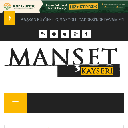
BAŞKAN BÜYÜKKILIÇ, SAZYOLU CADDESİ’NDE DEVAM EDEN 
Menu