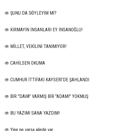
ŞUNU DA SÖYLEYİM Mİ?
KIRMAYIN İNSANLARI EY İNSANOĞLU!
MİLLET, VEKİLİNİ TANIMIYOR!
CAHİLSEN OKUMA
CUMHUR İTTİFAKI KAYSERİ’DE ŞAHLANDI
BİR ''DAVA'' VARMIŞ BİR ''ADAMI'' YOKMUŞ
BU YAZIMI SANA YAZDIM!
Yine ne varsa ailede var