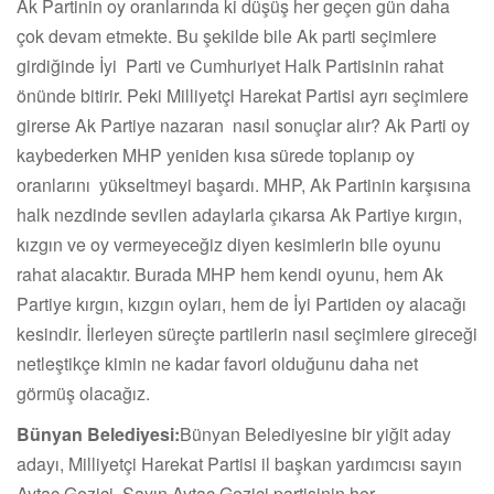
Ak Partinin oy oranlarında ki düşüş her geçen gün daha
çok devam etmekte. Bu şekilde bile Ak parti seçimlere
girdiğinde İyi Parti ve Cumhuriyet Halk Partisinin rahat
önünde bitirir. Peki Milliyetçi Harekat Partisi ayrı seçimlere
girerse Ak Partiye nazaran nasıl sonuçlar alır? Ak Parti oy
kaybederken MHP yeniden kısa sürede toplanıp oy
oranlarını yükseltmeyi başardı. MHP, Ak Partinin karşısına
halk nezdinde sevilen adaylarla çıkarsa Ak Partiye kırgın,
kızgın ve oy vermeyeceğiz diyen kesimlerin bile oyunu
rahat alacaktır. Burada MHP hem kendi oyunu, hem Ak
Partiye kırgın, kızgın oyları, hem de İyi Partiden oy alacağı
kesindir. İlerleyen süreçte partilerin nasıl seçimlere gireceği
netleştikçe kimin ne kadar favori olduğunu daha net
görmüş olacağız.
Bünyan Belediyesi:
Bünyan Belediyesine bir yiğit aday
adayı, Milliyetçi Harekat Partisi il başkan yardımcısı sayın
Aytaç Gezici. Sayın Aytaç Gezici partisinin her