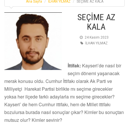
Ana Sayfa
İLHAN YILMAZ
SEÇİME AZ KALA
SEÇİME AZ
KALA
24 Kasim 2023
İLHAN YILMAZ
İttifak:
Kayseri’de nasıl bir
seçim dönemi yaşanacak
merak konusu oldu. Cumhur İttifakı olarak Ak Parti ve
Milliyetçi Harekat Partisi birlikte mı seçime girecekler
yoksa her ilçede farklı adaylarla mı seçime girecekler?
Kayseri’ de hem Cumhur ittifakı, hem de Millet ittifakı
bozulursa burada nasıl sonuçlar çıkar? Kimler bu sonuçtan
mutsuz olur? Kimler sevinir?