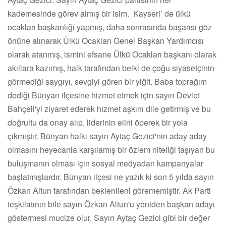
kademesinde görev almış bir isim. Kayseri’ de ülkü
ocakları başkanlığı yapmış, daha sonrasında başarısı göz
önüne alınarak Ülkü Ocakları Genel Başkan Yardımcısı
olarak atanmış, ismini efsane Ülkü Ocakları başkanı olarak
akıllara kazımış, halk tarafından belki de çoğu siyasetçinin
görmediği saygıyı, sevgiyi gören bir yiğit. Baba toprağım
dediği Bünyan ilçesine hizmet etmek için sayın Devlet
Bahçeli'yi ziyaret ederek hizmet aşkını dile getirmiş ve bu
doğrultu da onay alıp, liderinin elini öperek bir yola
çıkmıştır. Bünyan halkı sayın Aytaç Gezici'nin aday aday
olmasını heyecanla karşılamış bir özlem niteliği taşıyan bu
buluşmanın olması için sosyal medyadan kampanyalar
başlatmışlardır. Bünyan ilçesi ne yazık ki son 5 yılda sayın
Özkan Altun tarafından beklenileni görememiştir. Ak Parti
teşkilatının bile sayın Özkan Altun'u yeniden başkan adayı
göstermesi mucize olur. Sayın Aytaç Gezici gibi bir değer