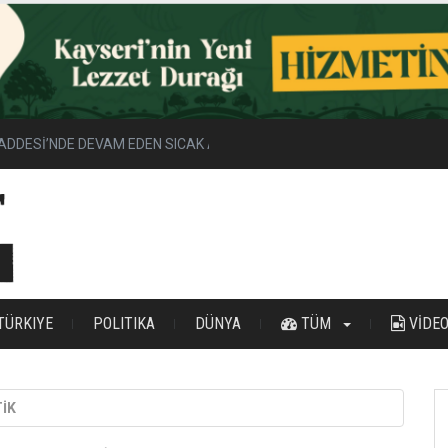
ADDESİ’NDE DEVAM EDEN SICAK ASFALT ÇALIŞMALARINI İNCELEDİ
TÜRKIYE
POLITIKA
DÜNYA
TÜM
VİDE
TİK