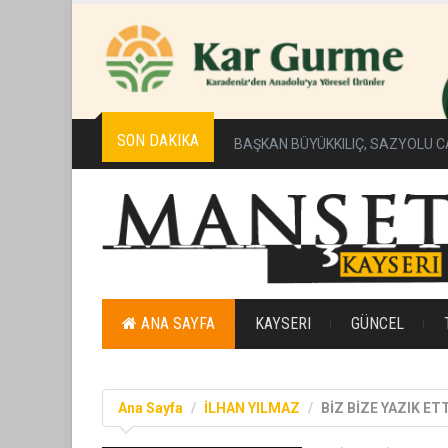
SON DAKIKA
BAŞKAN BÜYÜKKILIÇ, SAZYOLU C
ANA SAYFA
KAYSERI
GÜNCEL
Ana Sayfa
İLHAN YILMAZ
BİZ BİZE YAZIK ET