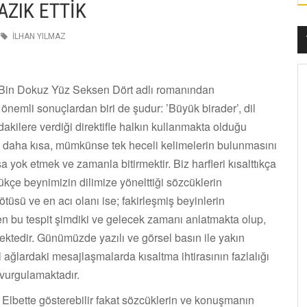
AZIK ETTİK
İLHAN YILMAZ
 Bin Dokuz Yüz Seksen Dört adlı romanından
 önemli sonuçlardan biri de şudur: ’Büyük birader’, dil
kilere verdiği direktifle halkın kullanmakta olduğu
e daha kısa, mümkünse tek heceli kelimelerin bulunmasını
a yok etmek ve zamanla bitirmektir. Biz harfleri kısalttıkça
çe beynimizin dilimize yönelttiği sözcüklerin
tüsü ve en acı olanı ise; fakirleşmiş beyinlerin
n bu tespit şimdiki ve gelecek zamanı anlatmakta olup,
ktedir. Günümüzde yazılı ve görsel basın ile yakın
ağlardaki mesajlaşmalarda kısaltma ihtirasının fazlalığı
i vurgulamaktadır.
? Elbette gösterebilir fakat sözcüklerin ve konuşmanın