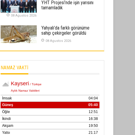
YHT Projesi’nde işin yarısını
02 Ekim 2025
tamamladık
08 Agustos 2026
SABAHATTİN SÜRMEN
Kayserispor, Rizespor’la Nihayet 3
Yahyalı’da farklı görünüme
puana Ulaştı
sahip çekirgeler görüldü
01 Mayis 2026
08 Agustos 2026
NAMAZ VAKTİ