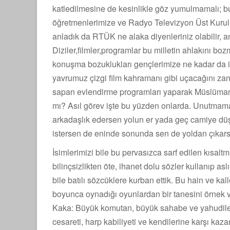
katledilmesine de kesinlikle göz yumulmamalı; bu
öğretmenlerimize ve Radyo Televizyon Üst Kurulu
anladık da RTÜK ne alaka diyenleriniz olabilir, 
Diziler,filmler,programlar bu milletin ahlakını bo
konuşma bozuklukları gençlerimize ne kadar da iğ
yavrumuz çizgi film kahramanı gibi uçacağını z
sapan evlendirme programları yaparak Müslüman 
mı? Asıl görev işte bu yüzden onlarda. Unutmamam
arkadaşlık edersen yolun er yada geç camiye düş
istersen de eninde sonunda sen de yoldan çıkars
İsimlerimizi bile bu pervasızca sarf edilen kısal
bilinçsizlikten öte, ihanet dolu sözler kullanıp 
bile batılı sözcüklere kurban ettik. Bu hain ve kal
boyunca oynadığı oyunlardan bir tanesini örnek v
Kaka: Büyük komutan, büyük sahabe ve yahudilerin
cesareti, harp kabiliyeti ve kendilerine karşı ka