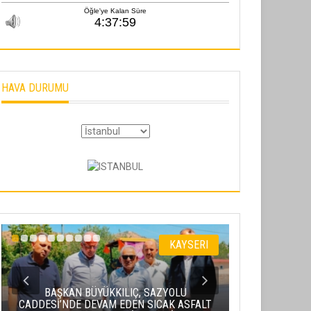
HAVA DURUMU
KAYSERI
BAŞKAN BÜYÜKKILIÇ, SAZYOLU
CADDESİ’NDE DEVAM EDEN SICAK ASFALT
BAKAN URALO