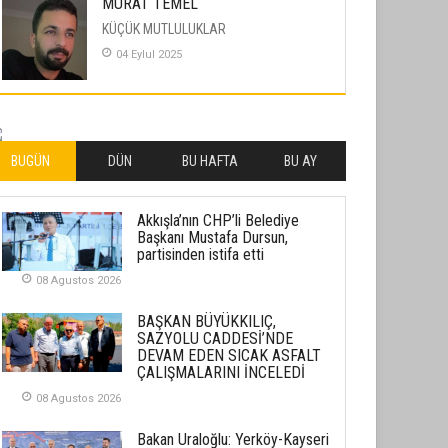
MURAT TEMEL
KÜÇÜK MUTLULUKLAR
04 Eylul 2025
İLHAN YILMAZ
SOFRADA AYRIMCILIK VAR
26 Subat 2026
BUGÜN
DÜN
BU HAFTA
BU AY
METİN ERTEM
Akkışla’nın CHP’li Belediye
YENİ HİCRİ YIL VE ÜLKEMİZDE
Başkanı Mustafa Dursun,
YAŞANANLAR!
partisinden istifa etti
21 Haziran 2026
08 Agustos 2026
SEMRA ŞAHİN
BAŞKAN BÜYÜKKILIÇ,
KENDİNE UYANMAK
SAZYOLU CADDESİ’NDE
DEVAM EDEN SICAK ASFALT
30 Temmuz 2026
ÇALIŞMALARINI İNCELEDİ
08 Agustos 2026
Merve Şimşek
İlgi Alanlarımız ve Biz
Bakan Uraloğlu: Yerköy-Kayseri