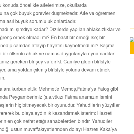
 konuda öncelikle ailelerimize, okullarda
’na çok büyük görevler düşmektedir. Aile ve öğretmeni
ama asıl büyük sorumluluk onlardadır.
zmadı mı şimdiye kadar? Dizilerde yapılan ahlaksızlıklar ve
renç örnek olmadı mı? En basit bir örneği ise; bir
annedip camdan atlayıp hayatını kaybetmedi mi? Saçma
bir ülkenin ahlak ve namus duygularıyla oynamadılar
ız gereken bir şey vardır ki: Camiye giden birisiyle
er, ama yoldan çıkmış birisiyle yoluna devam etmek
ın.
tmalara kurban ettik: Mehmet'e Memoş,Fatma'ya Fatoş gibi
aslında Peygamberimiz (s.a.v)kızı Fatma anamızın ismini
leşlerin hiç bitmeyecek bir oyunudur. Yahudilerin yüzyıllar
ererek bu olaya aydınlık kazandırmak isterim: Hazreti
 en çok nefret ettiği sahabelerden biridir. Yahudiler
zandığı üstün muvaffakıyetlerinden dolayı Hazreti Kaka’ya