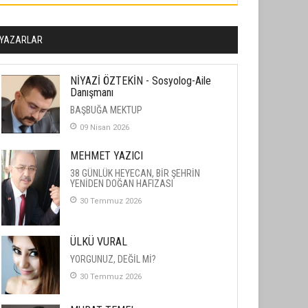
YAZARLAR
NİYAZİ ÖZTEKİN - Sosyolog-Aile
Danışmanı
BAŞBUĞA MEKTUP
09 Nisan 2026
MEHMET YAZICI
38 GÜNLÜK HEYECAN, BİR ŞEHRİN
YENİDEN DOĞAN HAFIZASI
30 Temmuz 2026
ÜLKÜ VURAL
YORGUNUZ, DEĞİL Mİ?
30 Temmuz 2026