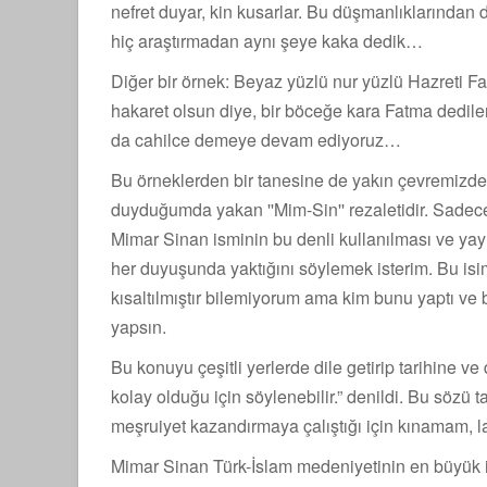
nefret duyar, kin kusarlar. Bu düşmanlıklarından d
hiç araştırmadan aynı şeye kaka dedik…
Diğer bir örnek: Beyaz yüzlü nur yüzlü Hazreti Fat
hakaret olsun diye, bir böceğe kara Fatma dedil
da cahilce demeye devam ediyoruz…
Bu örneklerden bir tanesine de yakın çevremizde
duyduğumda yakan ''Mim-Sin'' rezaletidir. Sadece 
Mimar Sinan isminin bu denli kullanılması ve yay
her duyuşunda yaktığını söylemek isterim. Bu is
kısaltılmıştır bilemiyorum ama kim bunu yaptı ve 
yapsın.
Bu konuyu çeşitli yerlerde dile getirip tarihine
kolay olduğu için söylenebilir.” denildi. Bu sözü 
meşruiyet kazandırmaya çalıştığı için kınamam, l
Mimar Sinan Türk-İslam medeniyetinin en büyük is