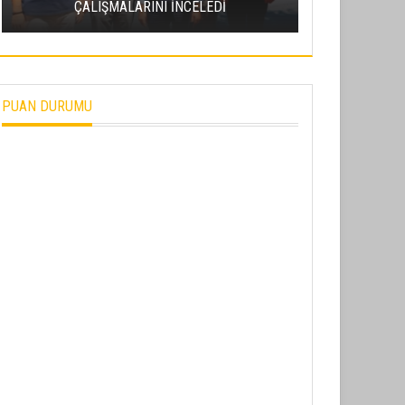
ÇALIŞMALARINI İNCELEDİ
PROJESI’NDE
PUAN DURUMU