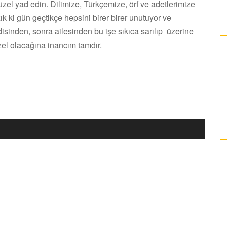
üzel yad edin. Dilimize, Türkçemize, örf ve adetlerimize
 ki gün geçtikçe hepsini birer birer unutuyor ve
inden, sonra ailesinden bu işe sıkıca sarılıp üzerine
el olacağına inancım tamdır.
KAYSERI
ERCIYES ÜNIVERSITESI’NDE