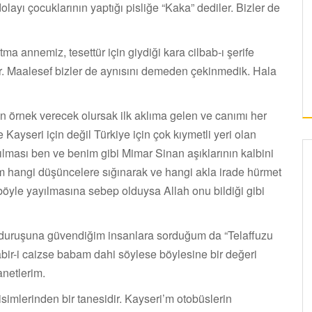
olayı çocuklarının yaptığı pisliğe “Kaka” dediler. Bizler de
ma annemiz, tesettür için giydiği kara cilbab-ı şerife
er. Maalesef bizler de aynısını demeden çekinmedik. Hala
n örnek verecek olursak ilk aklıma gelen ve canımı her
Kayseri için değil Türkiye için çok kıymetli yeri olan
ılması ben ve benim gibi Mimar Sinan aşıklarının kalbini
im hangi düşüncelere sığınarak ve hangi akla irade hürmet
böyle yayılmasına sebep olduysa Allah onu bildiği gibi
 ve duruşuna güvendiğim insanlara sorduğum da “Telaffuzu
tabir-i caizse babam dahi söylese böylesine bir değeri
anetlerim.
imlerinden bir tanesidir. Kayseri’m otobüslerin