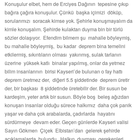
Konuşulur elbet, hem de Erciyes Dağının tepesine çıkıp
bağıra çağıra konuşulur. Çünkü başka içimizi döküp,
sorularımızı soracak kimse yok. Şehirle konuşmayalım da
kimle konuşalım. Şehirde kulaktan duyma bin bir türlü
sözler dolaşıyor. Efendim bilmem şu mahalle böyleymiş,
bu mahalle böyleymiş, bu kadar deprem bina temelini
etkilermiş, sıkıntıların olması yakınmış, sulak tarlanın
üzerine yüksek katlı binalar yapılmış, onlar da yetmez
bilim insanlarının birisi Kayseri’de bulunan o fay hattı
deprem üretmez der, diğeri 5.5 şiddetinde deprem üretir
der, bir başkası 8 şiddetinde üretebilir der. Bir susun be
kardeşim, yeter artık bir susun. Böyle boş beleş ağızdan
konuşan insanlar olduğu sürece halkımız daha çok panik
yaşar ve daha çok arabalarda, çadırlarda hayatını
sürdürmeye devam eder. Geçen günlerde Kayseri valisi
Sayın Gökmen Çiçek Elbistan’dan gelerek şehirde
açıklamalarda bulundu. Halkın duyması gerekenleri