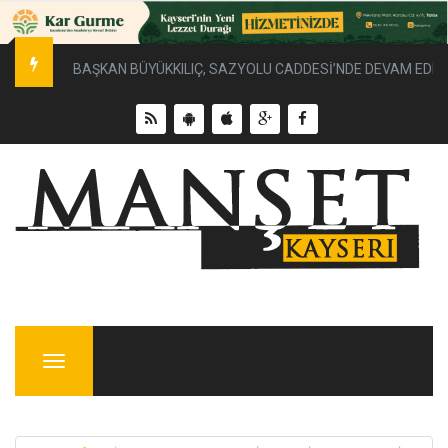
BAŞKAN BÜYÜKKILIÇ, SAZYOLU CADDESİ’NDE DEVAM EDEN 
Menu