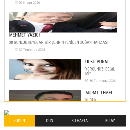
09 Nisan 2026
MEHMET YAZICI
38 GÜNLÜK HEYECAN, BİR ŞEHRİN YENİDEN DOĞAN HAFIZASI
30 Temmuz 2026
ÜLKÜ VURAL
YORGUNUZ, DEĞİL
Mİ?
30 Temmuz 2026
MURAT TEMEL
KÜÇÜK
MUTLULUKLAR
04 Eylul 2025
BUGÜN
DÜN
BU HAFTA
BU AY
İLHAN YILMAZ