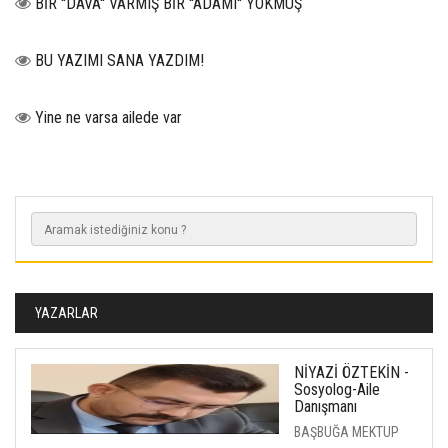
BİR ''DAVA'' VARMIŞ BİR ''ADAMI'' YOKMUŞ
BU YAZIMI SANA YAZDIM!
Yine ne varsa ailede var
YAZARLAR
NİYAZİ ÖZTEKİN -
Sosyolog-Aile
Danışmanı
BAŞBUĞA MEKTUP