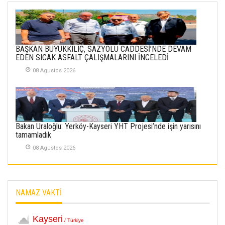
SOFRADA AYRIMCILIK
VAR
26 Subat 2026
METİN ERTEM
BAŞKAN BÜYÜKKILIÇ, SAZYOLU CADDESİ’NDE DEVAM
YENİ HİCRİ YIL VE
EDEN SICAK ASFALT ÇALIŞMALARINI İNCELEDİ
ÜLKEMİZDE
YAŞANANLAR!
08 Agustos 2026
21 Haziran 2026
SEMRA ŞAHİN
KENDİNE UYANMAK
Bakan Uraloğlu: Yerköy-Kayseri YHT Projesi’nde işin yarısını
30 Temmuz 2026
tamamladık
08 Agustos 2026
Merve Şimşek
İlgi Alanlarımız ve Biz
02 Ekim 2025
NAMAZ VAKTİ
SABAHATTİN
SÜRMEN
Kayserispor,