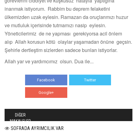
görevlerini ciddiyet ve kuşkusuz hatayla yaptığına
inanmak istiyorum. Rabbim bu deprem felaketini
ülkemizden uzak eylesin. Ramazan da oruçlarımızı huzur
ve mutluluk içerisinde tutmamızı nasip eylesin.
Yöneticilerimiz de ne yapması gerekiyorsa acil önlem
alıp Allah korusun kötü olaylar yaşamadan önüne geçsin.
Şehirle dertleştim sizlerden sadece bunları istiyorlar.
Allah yar ve yardımcımız olsun. Dua ile...
Facebook
Twitter
Google+
WhatsApp
DİĞER
MAKALELER
SOFRADA AYRIMCILIK VAR