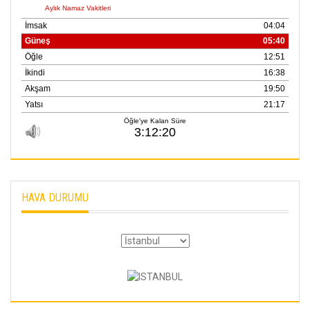
Rizespor’la Nihayet 3
puana Ulaştı
01 Mayis 2026
HAVA DURUMU