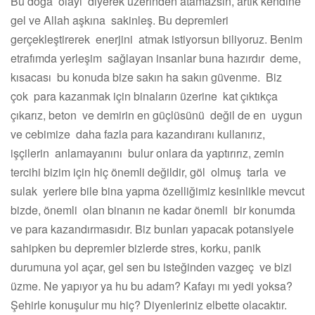
Bu doğa olayı diyerek üzerinden atamazsın, artık kendine
gel ve Allah aşkına sakinleş. Bu depremleri
gerçekleştirerek enerjini atmak istiyorsun biliyoruz. Benim
etrafımda yerleşim sağlayan insanlar buna hazırdır deme,
kısacası bu konuda bize sakın ha sakın güvenme. Biz
çok para kazanmak için binaların üzerine kat çıktıkça
çıkarız, beton ve demirin en güçlüsünü değil de en uygun
ve cebimize daha fazla para kazandıranı kullanırız,
işçilerin anlamayanını bulur onlara da yaptırırız, zemin
tercihi bizim için hiç önemli değildir, göl olmuş tarla ve
sulak yerlere bile bina yapma özelliğimiz kesinlikle mevcut
bizde, önemli olan binanın ne kadar önemli bir konumda
ve para kazandırmasıdır. Biz bunları yapacak potansiyele
sahipken bu depremler bizlerde stres, korku, panik
durumuna yol açar, gel sen bu isteğinden vazgeç ve bizi
üzme. Ne yapıyor ya hu bu adam? Kafayı mı yedi yoksa?
Şehirle konuşulur mu hiç? Diyenleriniz elbette olacaktır.