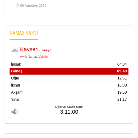
08 Agustos 2026
Merve Şimşek
İlgi Alanlarımız ve Biz
02 Ekim 2025
NAMAZ VAKTİ
SABAHATTİN
SÜRMEN
Kayserispor,
Rizespor’la Nihayet 3
puana Ulaştı
01 Mayis 2026