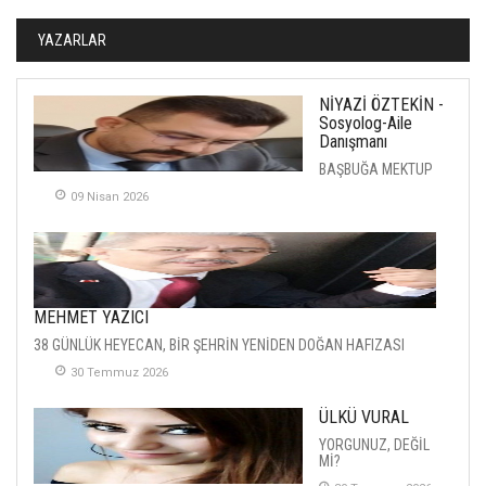
YAZARLAR
NİYAZİ ÖZTEKİN -
Sosyolog-Aile
Danışmanı
BAŞBUĞA MEKTUP
09 Nisan 2026
MEHMET YAZICI
38 GÜNLÜK HEYECAN, BİR ŞEHRİN YENİDEN DOĞAN HAFIZASI
30 Temmuz 2026
ÜLKÜ VURAL
YORGUNUZ, DEĞİL
Mİ?