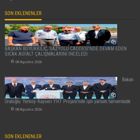
SON EKLENENLER
BAŞKAN BÜYÜKKILIÇ, SAZYOLU CADDESİ’NDE DEVAM EDEN
SICAK ASFALT ÇALIŞMALARINI İNCELEDİ
08 Agustos 2026
Bakan
Uraloğlu: Yerköy-Kayseri YHT Projesi’nde işin yarısını tamamladık
08 Agustos 2026
SON EKLENENLER