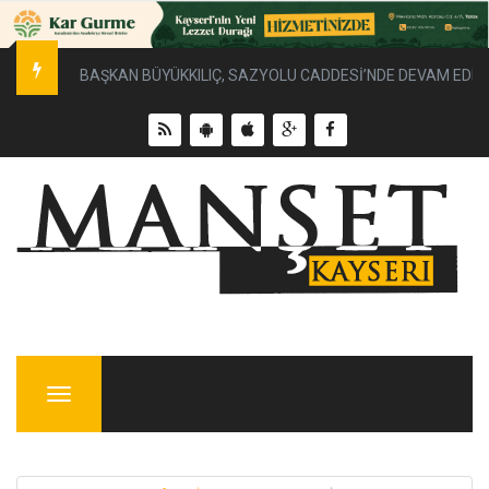
BAŞKAN BÜYÜKKILIÇ, SAZYOLU CADDESİ’NDE DEVAM EDEN 
Menu