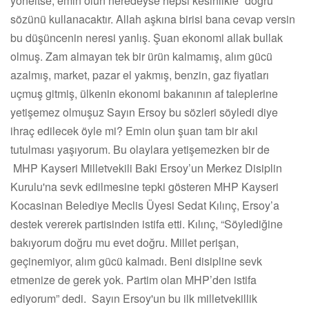
yöneltse, emin olun neredeyse hepsi kesinlikle “doğru”
sözünü kullanacaktır. Allah aşkına birisi bana cevap versin
bu düşüncenin neresi yanlış. Şuan ekonomi allak bullak
olmuş. Zam almayan tek bir ürün kalmamış, alım gücü
azalmış, market, pazar el yakmış, benzin, gaz fiyatları
uçmuş gitmiş, ülkenin ekonomi bakanının af taleplerine
yetişemez olmuşuz Sayın Ersoy bu sözleri söyledi diye
ihraç edilecek öyle mi? Emin olun şuan tam bir akıl
tutulması yaşıyorum. Bu olaylara yetişemezken bir de
MHP Kayseri Milletvekili Baki Ersoy’un Merkez Disiplin
Kurulu'na sevk edilmesine tepki gösteren MHP Kayseri
Kocasinan Belediye Meclis Üyesi Sedat Kılınç, Ersoy’a
destek vererek partisinden istifa etti. Kılınç, “Söylediğine
bakıyorum doğru mu evet doğru. Millet perişan,
geçinemiyor, alım gücü kalmadı. Beni disipline sevk
etmenize de gerek yok. Partim olan MHP’den istifa
ediyorum” dedi. Sayın Ersoy'un bu ilk milletvekillik