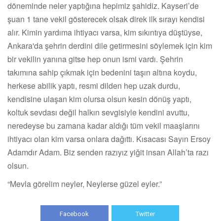
döneminde neler yaptığına hepimiz şahidiz. Kayseri’de
şuan 1 tane vekil gösterecek olsak direk ilk sırayı kendisi
alır. Kimin yardıma ihtiyacı varsa, kim sıkıntıya düştüyse,
Ankara'da şehrin derdini dile getirmesini söylemek için kim
bir vekilin yanına gitse hep onun ismi vardı. Şehrin
takımına sahip çıkmak için bedenini taşın altına koydu,
herkese abilik yaptı, resmi dilden hep uzak durdu,
kendisine ulaşan kim olursa olsun kesin dönüş yaptı,
koltuk sevdası değil halkın sevgisiyle kendini avuttu,
neredeyse bu zamana kadar aldığı tüm vekil maaşlarını
ihtiyacı olan kim varsa onlara dağıttı. Kısacası Sayın Ersoy
Adamdır Adam. Biz senden razıyız yiğit insan Allah’ta razı
olsun.
“Mevla görelim neyler, Neylerse güzel eyler.”
Facebook
Twitter