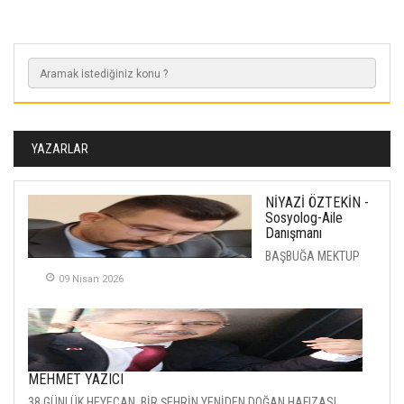
YAZARLAR
NİYAZİ ÖZTEKİN -
Sosyolog-Aile
Danışmanı
BAŞBUĞA MEKTUP
09 Nisan 2026
MEHMET YAZICI
38 GÜNLÜK HEYECAN, BİR ŞEHRİN YENİDEN DOĞAN HAFIZASI