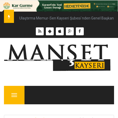
Ulaştırma Memur-Sen Kayseri Şubesi`nden Genel Başkan Çal
Menu