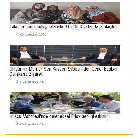
21 Haziran 2026
SEMRA ŞAHİN
Talas'ta gönül buluşmalarıyla 9 bin 500 vatandaşa ulaşıldı
KENDİNE UYANMAK
30 Temmuz 2026
06 Agustos 2026
Merve Şimşek
İlgi Alanlarımız ve Biz
02 Ekim 2025
Ulaştırma Memur-Sen Kayseri Şubesi'nden Genel Başkan
Çalışkan'a Ziyaret
SABAHATTİN
SÜRMEN
06 Agustos 2026
Kayserispor,
Rizespor’la Nihayet 3
puana Ulaştı
01 Mayis 2026
Kuşçu Mahallesi'nde geleneksel Pilav Şenliği etkinliği
06 Agustos 2026