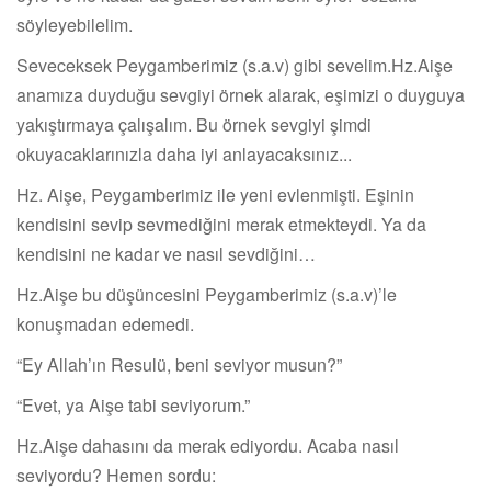
söyleyebilelim.
Seveceksek Peygamberimiz (s.a.v) gibi sevelim.Hz.Aişe
anamıza duyduğu sevgiyi örnek alarak, eşimizi o duyguya
yakıştırmaya çalışalım. Bu örnek sevgiyi şimdi
okuyacaklarınızla daha iyi anlayacaksınız...
Hz. Aişe, Peygamberimiz ile yeni evlenmişti. Eşinin
kendisini sevip sevmediğini merak etmekteydi. Ya da
kendisini ne kadar ve nasıl sevdiğini…
Hz.Aişe bu düşüncesini Peygamberimiz (s.a.v)’le
konuşmadan edemedi.
“Ey Allah’ın Resulü, beni seviyor musun?”
“Evet, ya Aişe tabi seviyorum.”
Hz.Aişe dahasını da merak ediyordu. Acaba nasıl
seviyordu? Hemen sordu: