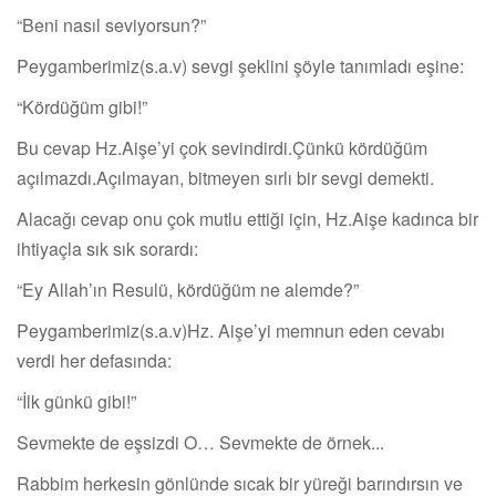
“Beni nasıl seviyorsun?”
Peygamberimiz(s.a.v) sevgi şeklini şöyle tanımladı eşine:
“Kördüğüm gibi!”
Bu cevap Hz.Aişe’yi çok sevindirdi.Çünkü kördüğüm
açılmazdı.Açılmayan, bitmeyen sırlı bir sevgi demekti.
Alacağı cevap onu çok mutlu ettiği için, Hz.Aişe kadınca bir
ihtiyaçla sık sık sorardı:
“Ey Allah’ın Resulü, kördüğüm ne alemde?”
Peygamberimiz(s.a.v)Hz. Aişe’yi memnun eden cevabı
verdi her defasında:
“İlk günkü gibi!”
Sevmekte de eşsizdi O… Sevmekte de örnek...
Rabbim herkesin gönlünde sıcak bir yüreği barındırsın ve