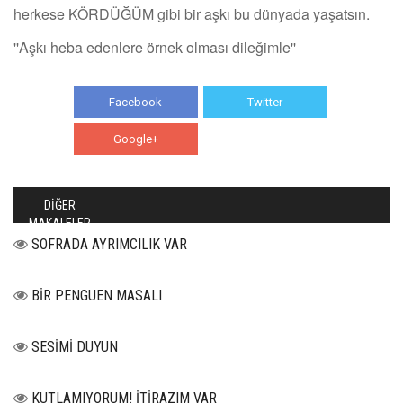
herkese KÖRDÜĞÜM gibi bir aşkı bu dünyada yaşatsın.
''Aşkı heba edenlere örnek olması dileğimle''
Facebook
Twitter
Google+
WhatsApp
DİĞER
MAKALELER
SOFRADA AYRIMCILIK VAR
BİR PENGUEN MASALI
SESİMİ DUYUN
KUTLAMIYORUM! İTİRAZIM VAR