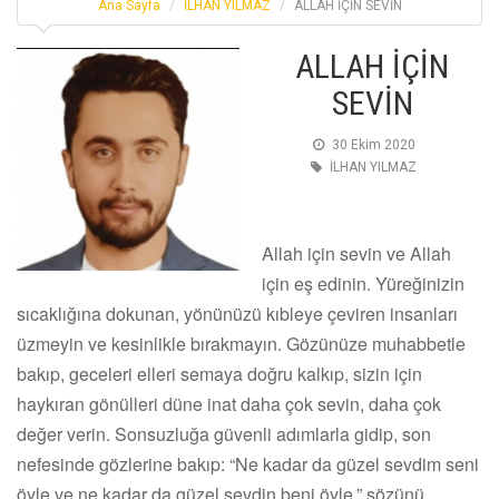
Ana Sayfa
İLHAN YILMAZ
ALLAH İÇİN SEVİN
ALLAH İÇİN
SEVİN
30 Ekim 2020
İLHAN YILMAZ
Allah için sevin ve Allah
için eş edinin. Yüreğinizin
sıcaklığına dokunan, yönünüzü kıbleye çeviren insanları
üzmeyin ve kesinlikle bırakmayın. Gözünüze muhabbetle
bakıp, geceleri elleri semaya doğru kalkıp, sizin için
haykıran gönülleri düne inat daha çok sevin, daha çok
değer verin. Sonsuzluğa güvenli adımlarla gidip, son
nefesinde gözlerine bakıp: “Ne kadar da güzel sevdim seni
öyle ve ne kadar da güzel sevdin beni öyle.” sözünü