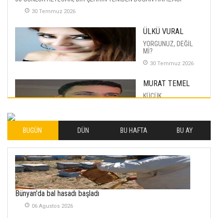
30 Temmuz 2026
ÜLKÜ VURAL
YORGUNUZ, DEĞİL
Mİ?
30 Temmuz 2026
MURAT TEMEL
KÜÇÜK
MUTLULUKLAR
04 Eylul 2025
BUGÜN
DÜN
BU HAFTA
BU AY
İLHAN YILMAZ
SOFRADA AYRIMCILIK
VAR
26 Subat 2026
METİN ERTEM
Bünyan'da bal hasadı başladı
YENİ HİCRİ YIL VE
06 Agustos 2026
ÜLKEMİZDE
YAŞANANLAR!