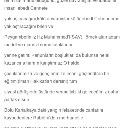
bir misafirhane olduğunu, güzel davranışlar ve ibadetler
insanı ebedi Cennete
yaklaştıracağını,kötü davranışlar küfür ebedi Cehenneme
yaklaştıracağını bilen ve
Peygamberimiz Hz Muhammed’i(SAV) i örnek alan adam
maddi ve manevi sorumluluklarını
yerine getirir. Kanunların boşlukları da bulunsa helal
kazancına haram karıştırmaz.O halde
çocuklarımıza ve gençlerimize imanı güçlendiren bir
eğitimi(İman Hakikatları dersini) tüm
siyasi görüşlerin üstünde vermeliyiz ki geleceğimiz daha
parlak olsun.
Bolu Kartalkaya’daki yangın felaketinde canlarını
kaybedenlere Rabbim’den merhametle