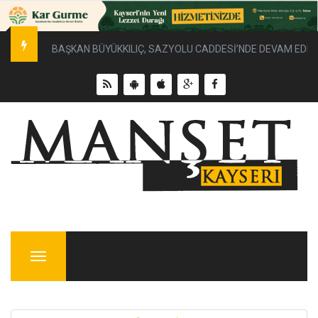
BAŞKAN BÜYÜKKILIÇ, SAZYOLU CADDESİ’NDE DEVAM EDEN 
Menu