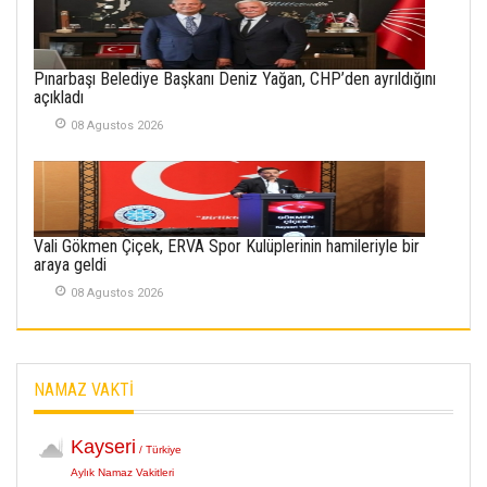
İlgi Alanlarımız ve Biz
02 Ekim 2025
Pınarbaşı Belediye Başkanı Deniz Yağan, CHP’den ayrıldığını
SABAHATTİN
açıkladı
SÜRMEN
08 Agustos 2026
Kayserispor,
Rizespor’la Nihayet 3
puana Ulaştı
01 Mayis 2026
Vali Gökmen Çiçek, ERVA Spor Kulüplerinin hamileriyle bir
araya geldi
08 Agustos 2026
NAMAZ VAKTİ