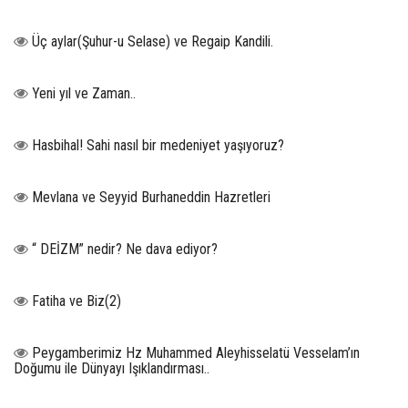
Üç aylar(Şuhur-u Selase) ve Regaip Kandili.
Yeni yıl ve Zaman..
Hasbihal! Sahi nasıl bir medeniyet yaşıyoruz?
Mevlana ve Seyyid Burhaneddin Hazretleri
“ DEİZM” nedir? Ne dava ediyor?
Fatiha ve Biz(2)
Peygamberimiz Hz Muhammed Aleyhisselatü Vesselam’ın
Doğumu ile Dünyayı Işıklandırması..