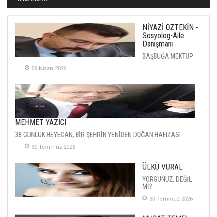
NİYAZİ ÖZTEKİN -
Sosyolog-Aile
Danışmanı
BAŞBUĞA MEKTUP
09 Nisan 2026
MEHMET YAZICI
38 GÜNLÜK HEYECAN, BİR ŞEHRİN YENİDEN DOĞAN HAFIZASI
30 Temmuz 2026
ÜLKÜ VURAL
YORGUNUZ, DEĞİL
Mİ?
30 Temmuz 2026