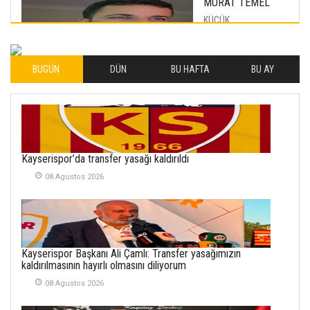
MURAT TEMEL
KÜÇÜK
MUTLULUKLAR
04 Eylul 2025
BUGÜN
DÜN
BU HAFTA
BU AY
İLHAN YILMAZ
SOFRADA AYRIMCILIK
VAR
26 Subat 2026
METİN ERTEM
Kayserispor’da transfer yasağı kaldırıldı
YENİ HİCRİ YIL VE
08 Agustos 2026
ÜLKEMİZDE
YAŞANANLAR!
21 Haziran 2026
SEMRA ŞAHİN
Kayserispor Başkanı Ali Çamlı: Transfer yasağımızın
KENDİNE UYANMAK
kaldırılmasının hayırlı olmasını diliyorum
30 Temmuz 2026
08 Agustos 2026
Merve Şimşek