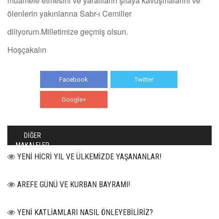
muamele etmesini ve yaralıların şifaya kavuşmalarıni ve
ölenlerin yakınlarına Sabr-ı Cemiller
diliyorum.Milletimize geçmiş olsun.
Hoşçakalın
Facebook
Twitter
Google+
WhatsApp
DİĞER
MAKALELER
YENİ HİCRİ YIL VE ÜLKEMİZDE YAŞANANLAR!
AREFE GÜNÜ VE KURBAN BAYRAMI!
YENİ KATLİAMLARI NASIL ÖNLEYEBİLİRİZ?