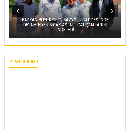
U CADDESİ’NDE
ÇALIŞMALARINI
BAKAN URALOĞLU: YERKÖY-KAYSERI
PROJESI’NDE IŞIN YARISINI TAMAML
PUAN DURUMU