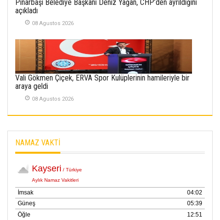
Pınarbaşı Belediye Başkanı Deniz Yağan, CHP’den ayrıldığını
SABAHATTİN
açıkladı
SÜRMEN
08 Agustos 2026
Kayserispor,
Rizespor’la Nihayet 3
puana Ulaştı
01 Mayis 2026
Vali Gökmen Çiçek, ERVA Spor Kulüplerinin hamileriyle bir
araya geldi
08 Agustos 2026
NAMAZ VAKTİ