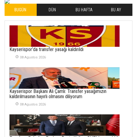
04 Eylul 2025
BUGÜN
DÜN
BU HAFTA
BU AY
İLHAN YILMAZ
SOFRADA AYRIMCILIK
VAR
26 Subat 2026
METİN ERTEM
Kayserispor’da transfer yasağı kaldırıldı
YENİ HİCRİ YIL VE
08 Agustos 2026
ÜLKEMİZDE
YAŞANANLAR!
21 Haziran 2026
SEMRA ŞAHİN
Kayserispor Başkanı Ali Çamlı: Transfer yasağımızın
KENDİNE UYANMAK
kaldırılmasının hayırlı olmasını diliyorum
30 Temmuz 2026
08 Agustos 2026
Merve Şimşek
İlgi Alanlarımız ve Biz
02 Ekim 2025