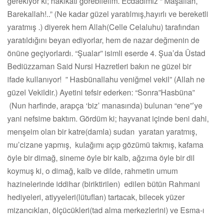
gerekiyor ki; hakikatı görebilelim. Ecdadımız “ Maşallah,
Barekallah!..” (Ne kadar güzel yaratılmış,hayırlı ve bereketli
yaratmış .) diyerek hem Allah(Celle Celaluhu) tarafından
yaratıldığını beyan ediyorlar, hem de nazar değmenin de
önüne geçiyorlardı. “Şualar” isimli eserde 4. Şua’da Üstad
Bediüzzaman Said Nursi Hazretleri bakın ne güzel bir
ifade kullanıyor! ” Hasbünallahu veniğmel vekil” (Allah ne
güzel Vekildir.) Ayetini tefsir ederken: “Sonra”Hasbüna”
(Nun harfinde, arapça ‘biz’ manasında) bulunan “ene”’ye
yani nefsime baktım. Gördüm ki; hayvanat içinde beni dahi,
menşeim olan bir katre(damla) sudan yaratan yaratmış,
mu’cizane yapmış, kulağımı açıp gözümü takmış, kafama
öyle bir dimağ, sineme öyle bir kalb, ağzıma öyle bir dil
koymuş ki, o dimağ, kalb ve dilde, rahmetin umum
hazinelerinde iddihar (biriktirilen) edilen bütün Rahmani
hediyeleri, atiyyeleri(lütufları) tartacak, bilecek yüzer
mizancıkları, ölçücükleri(tad alma merkezlerini) ve Esma-ı