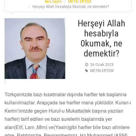
Ana Sayfa
METİN ERTEM
Herşeyi Allah hesabıyla 0kumak, ne demektir?
Herşeyi Allah
hesabıyla
0kumak, ne
demektir?
26 Ocak 2023
METİN ERTEM
Türkçemizde bazı kısatmalar dışında harfler tek başlarına
kullanılmazlar. Arapçada ise harfler mana yüklüdür. Kuran-ı
Kerim’imizde geçen Huruf-u Mukatta(tek başına yazılan
harfler) tarif edilen ve bazı surelerin başlarında yer
alan(Elif, Lam ,Mim) ve(Yasin)gibi harfler bile bazı alimlere
göre Rabbimizle Peygamberimiz Hz Muhammed (ASM)