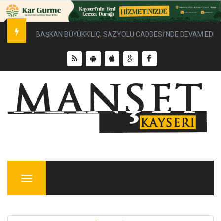
BAŞKAN BÜYÜKKILIÇ, SAZYOLU CADDESİ’NDE DEVAM EDEN 
Menu