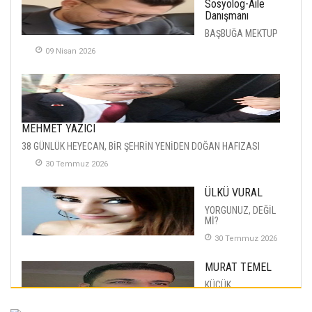
Sosyolog-Aile
Danışmanı
BAŞBUĞA MEKTUP
09 Nisan 2026
MEHMET YAZICI
38 GÜNLÜK HEYECAN, BİR ŞEHRİN YENİDEN DOĞAN HAFIZASI
30 Temmuz 2026
ÜLKÜ VURAL
YORGUNUZ, DEĞİL
Mİ?
30 Temmuz 2026
MURAT TEMEL
KÜÇÜK
MUTLULUKLAR