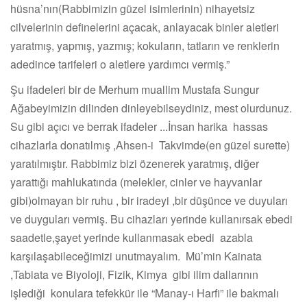
hüsna’nın(Rabbimizin güzel isimlerinin) nihayetsiz
cilvelerinin definelerini açacak, anlayacak binler aletleri
yaratmış, yapmış, yazmış; kokuların, tatların ve renklerin
adedince tarifeleri o aletlere yardımcı vermiş.”
Şu ifadeleri bir de Merhum muallim Mustafa Sungur
Ağabeyimizin dilinden dinleyebilseydiniz, mest olurdunuz.
Su gibi açıcı ve berrak ifadeler ...İnsan harika hassas
cihazlarla donatılmış ,Ahsen-i Takvimde(en güzel surette)
yaratılmıştır. Rabbimiz bizi özenerek yaratmış, diğer
yarattığı mahlukatında (melekler, cinler ve hayvanlar
gibi)olmayan bir ruhu , bir iradeyi ,bir düşünce ve duyuları
ve duyguları vermiş. Bu cihazları yerinde kullanırsak ebedi
saadetle,şayet yerinde kullanmasak ebedi azabla
karşılaşabileceğimizi unutmayalım. Mü’min Kainata
,Tabiata ve Biyoloji, Fizik, Kimya gibi ilim dallarının
işlediği konulara tefekkür ile “Manay-ı Harfi” ile bakmalı