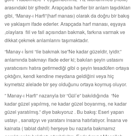
arasındaki bir şifredir. Arapçada harfler bir anlam taşıdıkları
gibi, “Manay-ı Harfi”(harf manası) olarak da doğru bir bakış
ve yaklaşım ifade ederler. Arapçada harf manası, eşyaya
,olaylara fiil ve fail açısından bakmak, farkına varmak ve
dikkat çekmek anlamlarını taşımaktadır.
“Manay-ı İsmi “ile bakmak ise”Ne kadar güzeldir, iyidir.”
anlamında bakmayı ifade eder ki; bakılan şeyin ustasını
yaratıcısını hatıra getirmediği gibi o şeyin tesadüfen ortaya
çıktığını, kendi kendine meydana geldiğini veya hiç
kıymetsiz alelade bir şey olduğunu ortaya koymuş oluyor.
” Manay-ı Harfi” nazarıyla bir “Gül’e” bakıldığında “Ne
kadar güzel yapılmış, ne kadar güzel boyanmış, ne kadar
güzel yaratılmış.” diye bakıyoruz . Bu bakış: Eseri yapan
ustayı , sanatçıyı ve yaratanı insana hatırlatıyor. İnsana ve
kainata ( tabiat dahil) herşeye bu nazarla bakmamız