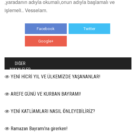
,yaradanın adıyla okumalı,onun adıyla başlamalı ve
işlemeli.. Vesselam.
Facebook
Twitter
Google+
WhatsApp
DİĞER
MAKALELER
YENİ HİCRİ YIL VE ÜLKEMİZDE YAŞANANLAR!
AREFE GÜNÜ VE KURBAN BAYRAMI!
YENİ KATLİAMLARI NASIL ÖNLEYEBİLİRİZ?
Ramazan Bayramı’na girerken!