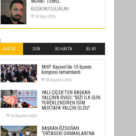
MURAT TEMEL
KÜÇÜK MUTLULUKLAR
04 Eylul 2025
İLHAN YILMAZ
SOFRADA AYRIMCILIK VAR
26 Subat 2026
BUGÜN
DÜN
BU HAFTA
BU AY
METİN ERTEM
MHP Kayseri’de 10 ilçenin
YENİ HİCRİ YIL VE ÜLKEMİZDE
kongresi tamamlandı
YAŞANANLAR!
05 Agustos 2026
21 Haziran 2026
VALİ ÇİÇEK’TEN BAŞKAN
SEMRA ŞAHİN
YALÇIN’A ÖVGÜ: "BİZİ İLK GÜN
KENDİNE UYANMAK
YÜREKLENDİREN İSİM
MUSTAFA YALÇIN OLDU"
30 Temmuz 2026
05 Agustos 2026
Merve Şimşek
BAŞKAN ÖZDOĞAN:
İlgi Alanlarımız ve Biz
“ORTASEKİ ORMANLARI’NA