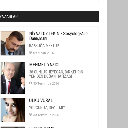
YAZARLAR
NİYAZİ ÖZTEKİN - Sosyolog-Aile
Danışmanı
BAŞBUĞA MEKTUP
09 Nisan 2026
MEHMET YAZICI
38 GÜNLÜK HEYECAN, BİR ŞEHRİN
YENİDEN DOĞAN HAFIZASI
30 Temmuz 2026
ÜLKÜ VURAL
YORGUNUZ, DEĞİL Mİ?
30 Temmuz 2026