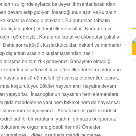
nların su içinde aylarca bekleyen timsahlar tarafından
beri devam edip gidiyor. İnsanoğlunun aşırı ve kuralsız
n kalkmasına sebep olmaktadır. Bu durumlar tabiatın
aradılıştan gelen) bir temizlik mevcuttur. Karalarda ve
dığını göremeyiz . Karalarda kartal ve akbabalar çakallar
er. Daha sonra küçük kuşlar,kutçuklar, bakteri ve mantarlar
ıp dişlerinin arasının kuşlar tarafından nasıl
ardımlaşma bir temizlik görüyoruz. Sanayinin olmadığı
kadar temiz safi özellik ve güzelliklerini korur olduğunu
in hayatlarını sürdürmeleri için cansız elementler, toprak,
larına koşturuluyor. Bitkiler hayvanların hayatını devam
madan yapıyorlar. İnsanoğlunun hayatının hem elementlere,
ibi gıda maddelerine yani hem bitkisel hem de hayvansal
edikten sonra karışmıyoruz. Ancak her bir gıda maddesi
 kudret sahibi bir yaratanın yardımı olmazsa bu şuursuz
okulara ve organlara gidebilirler mi? Örnekler
rak yaratılması, diğer insanlarla maddi ve manevi