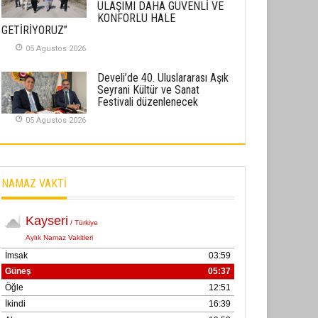
ULAŞIMI DAHA GÜVENLİ VE
02 Ekim 2025
KONFORLU HALE
GETİRİYORUZ”
SABAHATTİN SÜRMEN
05 Agustos 2026
Kayserispor, Rizespor’la Nihayet 3
puana Ulaştı
Develi’de 40. Uluslararası Aşık
Seyrani Kültür ve Sanat
01 Mayis 2026
Festivali düzenlenecek
05 Agustos 2026
NAMAZ VAKTİ