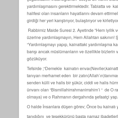
yardımlaşmasını gerektirmektedir. Tabiatta ve k
halifesi olan insanların hayatlarını devam ettirmel
girdiği her yeri karıştırıyor, bulaştırıyor ve kirletiyor
Rabbimiz Maide Suresi 2. Ayetinde ”Hem iyilik v
üzerine yardımlaşmayın, Hem Allahtan sakının! Şü
“Yardımlaşmayı yapıp, kainattaki yardımlaşma ka
barışı ancak müslümanların ve özellikle bizlerin
gözüküyor.
Tefsirde ;“Demekle kainatın envaı(Neviler,kainatta
tanıyan merhamet eden bir zatın(Allah’ın)tanımasın
senden külli ve halis bir şükür, ciddi ve halis hür
ünvanı olan “Bismillahirrahmanirrahim’i “ de O
olmaya) ve o Rahmanın dergahında şefaatçi yap.
O halde İnsanlara düşen görev; Önce bu kainatı 
tanıdığını ve teşekkürünü başta namaz ibadetlerl