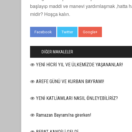
başlayıp maddi ve manevi yardımlaşmak ,hatta ha
midir? Hoşça kalın.
Facebook
Twitter
Google+
WhatsApp
DİĞER MAKALELER
YENİ HİCRİ YIL VE ÜLKEMİZDE YAŞANANLAR!
AREFE GÜNÜ VE KURBAN BAYRAMI!
YENİ KATLİAMLARI NASIL ÖNLEYEBİLİRİZ?
Ramazan Bayramı’na girerken!
BERAT KANDİLİ GELDİ...