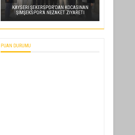
KAPUZBAŞI
KAYSERI ŞEKERSPOR'DAN KOCASINAN
DÜŞEN 13 Y
ŞIMŞEKSPOR'A NEZAKET ZIYARETI
PUAN DURUMU