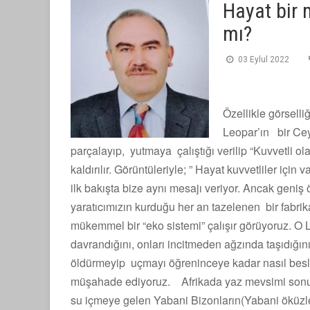
Hayat bir
mı?
03 Eylul 2022
Özellikle görsell
Leopar’ın bir Ceyl
parçalayıp, yutmaya çalıştığı verilip “Kuvvetli ol
kaldırılır. Görüntüleriyle; ” Hayat kuvvetliler için 
ilk bakışta bize aynı mesajı veriyor. Ancak geniş 
yaratıcımızın kurduğu her an tazelenen bir fabrik
mükemmel bir “eko sistemi” çalışır görüyoruz. O L
davrandığını, onları incitmeden ağzında taşıdığın
öldürmeyip uçmayı öğreninceye kadar nasıl besle
müşahade ediyoruz. Afrikada yaz mevsimi sonun
su içmeye gelen Yabani Bizonların(Yabani öküzler