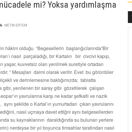
 mücadele mi? Yoksa yardımlaşma
METİN ERTEM
iğin hâkim olduğu “Begesellerin başlanğıclarında”Bir
an’ı nasıl parçaladığı, bir Kartalın bir civcivi kapıp,
an yaşar, kuvvetsiz olan yenilmek suretiyle ortadan
vardır. ” Mesajları daimi olarak verilir. Evet bu görüntüler
ölçekli ve derinlemesine baktığımızda; tabiatta
a gibi, yenilenen bir saray gibi gözetilerek çalışan
eopar’ın yavrularına karşı ne kadar şefkatli ve nazik
ı, aynı şekilde o Kartal’ın yumurtadan çıkan yavrularını
diğini, nasıl uçmaya davet ettiğni aynı belgesellerden
da su kaynaklarının daraldığında su bulunan yerlere
in) nerdeyse bir yıl boyunca timsahlar tarafından nasıl