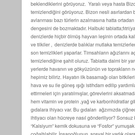
beklendiklerini görüyoruz. Yaralı veya hasta Bizo
temizlendiğini görüyoruz. Bizon nesli asırlardan 
avlanması bazı türlerin azalmasına hatta ortada
dengesini de bozmaktadır. Halbuki tabiatta;fıtri(y
denizlerde hiçbir ölmüş hayvan leşinin ortada kal
ve tilkiler , denizlerde balıklar mutlaka temizlerl
son temizlikleri yaparlar. Timsahların ağızlarını aç
temizlendiğine şahit oluruz. Tabiatta daimi bir y
yerlerde havanın ve gökyüzünün ve toprakların ne 
hepimiz biliriz. Hayatın ilk basamağı olan bitkiler
hava ve su ile güneş ışığı istihdam edilip yardım
ettirmeleri için yaratılmışlar, görevlerini aksat
hem vitamin ve protein ,yağ ve karbonhidratlar g
gıdalara ihiyacı var. Bu gıdaları ağzımızda çiğn
ihtiyacı olan hücreye nasıl gönderiliyor? Sonsuz
“Kalsiyum” kemik dokusuna ve “Fosfor” yumuşak d
çoğaltılabilir. İnsanoğlunun sosyal bir varlık ola