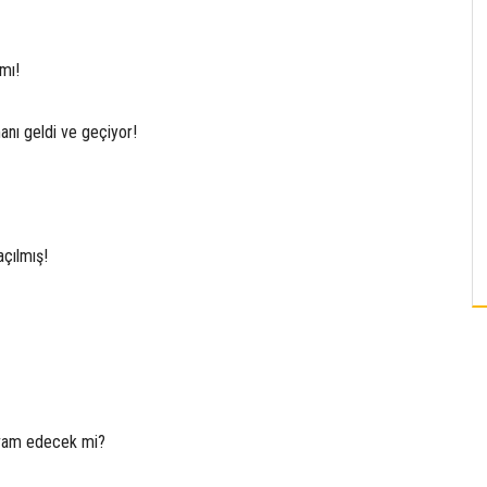
mı!
anı geldi ve geçiyor!
çılmış!
evam edecek mi?