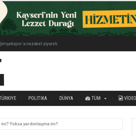
Şimşekspor`a nezaket ziyareti
TÜRKIYE
POLITIKA
DÜNYA
TÜM
VİDE
e mi? Yoksa yardımlaşma mı?