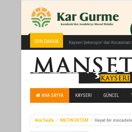
SON DAKIKA
Kayseri Şekerspor`dan Kocasinan 
ANA SAYFA
KAYSERI
GÜNCEL
Ana Sayfa
METİN ERTEM
Hayat bir mücadel