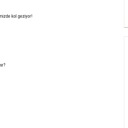
KAYSERI’DE 3 BELEDIYE MECLIS ÜYESI
MHP’YE KATILDI
emizde kol geziyor!
nır?