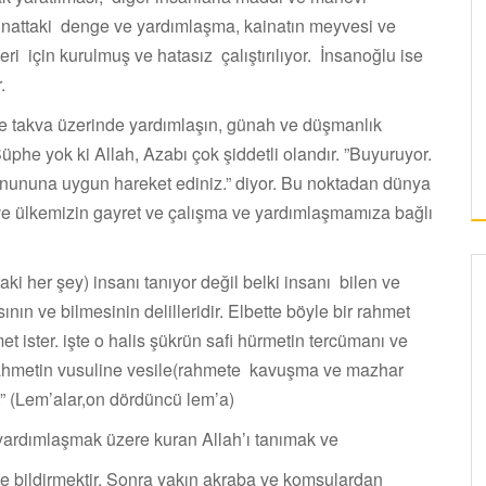
ainattaki denge ve yardımlaşma, kainatın meyvesi ve
eri için kurulmuş ve hatasız çalıştırılıyor. İnsanoğlu ise
.
e takva üzerinde yardımlaşın, günah ve düşmanlık
phe yok ki Allah, Azabı çok şiddetli olandır. ”Buyuruyor.
nununa uygun hareket ediniz.” diyor. Bu noktadan dünya
 ve ülkemizin gayret ve çalışma ve yardımlaşmamıza bağlı
ki her şey) insanı tanıyor değil belki insanı bilen ve
ın ve bilmesinin delilleridir. Elbette böyle bir rahmet
met ister. işte o halis şükrün safi hürmetin tercümanı ve
 rahmetin vusuline vesile(rahmete kavuşma ve mazhar
” (Lem’alar,on dördüncü lem’a)
yardımlaşmak üzere kuran Allah’ı tanımak ve
e bildirmektir. Sonra yakın akraba ve komşulardan