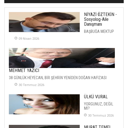
NİYAZİ ÖZTEKİN -
Sosyolog-Aile
Danışmanı
BAŞBUĞA MEKTUP
09 Nisan 2026
MEHMET YAZICI
38 GÜNLÜK HEYECAN, BİR ŞEHRİN YENİDEN DOĞAN HAFIZASI
30 Temmuz 2026
ÜLKÜ VURAL
YORGUNUZ, DEĞİL
Mİ?
30 Temmuz 2026
MURAT TEMEL