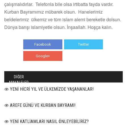
çalışmalıdırlar. Telefonla bile olsa irtibatta fayda vardır.
Kurban Bayramımız mübarek olsun. Hanelerimiz
beldelerimiz ülkemiz ve tüm islam alemi bereketle dolsun.
Dünya barışı islamiyetle olsun. İnşaallah. Hoşça kalın.
Facebook
Twitter
Google+
WhatsApp
DİĞER
MAKALELER
YENİ HİCRİ YIL VE ÜLKEMİZDE YAŞANANLAR!
AREFE GÜNÜ VE KURBAN BAYRAMI!
YENİ KATLİAMLARI NASIL ÖNLEYEBİLİRİZ?