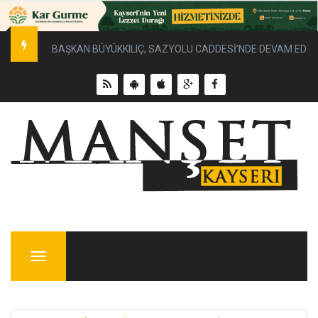
BAŞKAN BÜYÜKKILIÇ, SAZYOLU CADDESİ’NDE DEVAM EDEN 
Menu