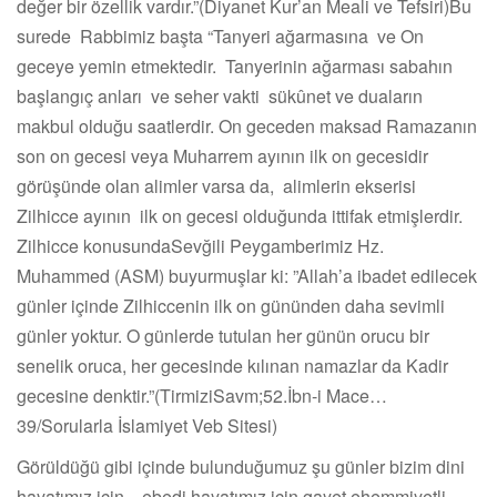
değer bir özellik vardır.”(Diyanet Kur’an Meali ve Tefsiri)Bu
surede Rabbimiz başta “Tanyeri ağarmasına ve On
geceye yemin etmektedir. Tanyerinin ağarması sabahın
başlangıç anları ve seher vakti sükûnet ve duaların
makbul olduğu saatlerdir. On geceden maksad Ramazanın
son on gecesi veya Muharrem ayının ilk on gecesidir
görüşünde olan alimler varsa da, alimlerin ekserisi
Zilhicce ayının ilk on gecesi olduğunda ittifak etmişlerdir.
Zilhicce konusundaSevğili Peygamberimiz Hz.
Muhammed (ASM) buyurmuşlar ki: ”Allah’a ibadet edilecek
günler içinde Zilhiccenin ilk on gününden daha sevimli
günler yoktur. O günlerde tutulan her günün orucu bir
senelik oruca, her gecesinde kılınan namazlar da Kadir
gecesine denktir.”(TirmiziSavm;52.İbn-i Mace…
39/Sorularla İslamiyet Veb Sitesi)
Görüldüğü gibi içinde bulunduğumuz şu günler bizim dini
hayatımız için , ebedi hayatımız için gayet ehemmiyetli