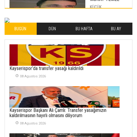
KÜÇÜK
MUTLULUKLAR
04 Eylul 2025
BUGÜN
DÜN
BU HAFTA
BU AY
İLHAN YILMAZ
SOFRADA AYRIMCILIK
VAR
26 Subat 2026
METİN ERTEM
Kayserispor’da transfer yasağı kaldırıldı
YENİ HİCRİ YIL VE
08 Agustos 2026
ÜLKEMİZDE
YAŞANANLAR!
21 Haziran 2026
SEMRA ŞAHİN
Kayserispor Başkanı Ali Çamlı: Transfer yasağımızın
KENDİNE UYANMAK
kaldırılmasının hayırlı olmasını diliyorum
30 Temmuz 2026
08 Agustos 2026
Merve Şimşek