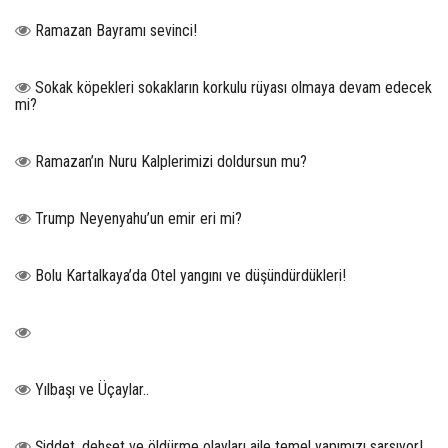
Ramazan Bayramı sevinci!
Sokak köpekleri sokakların korkulu rüyası olmaya devam edecek
mi?
Ramazan’ın Nuru Kalplerimizi doldursun mu?
Trump Neyenyahu’un emir eri mi?
Bolu Kartalkaya’da Otel yangını ve düşündürdükleri!
Yılbaşı ve Üçaylar..
Şiddet ,dehşet ve öldürme olayları aile temel yapımızı sarsıyor!