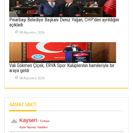
İlgi Alanlarımız ve Biz
02 Ekim 2025
Pınarbaşı Belediye Başkanı Deniz Yağan, CHP’den ayrıldığını
SABAHATTİN
açıkladı
SÜRMEN
08 Agustos 2026
Kayserispor,
Rizespor’la Nihayet 3
puana Ulaştı
01 Mayis 2026
Vali Gökmen Çiçek, ERVA Spor Kulüplerinin hamileriyle bir
araya geldi
08 Agustos 2026
NAMAZ VAKTİ