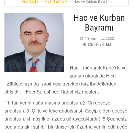
Ana Sayfa
METİN ERTEM
Hac ve Kurban Bayramı
Hac ve Kurban
Bayramı
13 Temmuz 2022
METİN ERTEM
Hac mübarek Kabe’de ve
zaman olarak da Hicri
Zilhicce ayında yapılması gereken farz ibadetlerden
birisidir. “Fecr Suresi’nde Rabbimiz mealen;
”1-Tan yerinin ağarmasına andolsun,2- On geceye
andolsun, 3- Çifte ve teke andolsun,4- Geçip giden geceye
andolsun.(ki müşrikler azaba uğrayacaklardır). 5-Şüphesiz
bunlarda akıl sahibi bir kimse için üzerine yemin edilmeğe