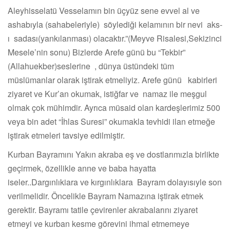
Aleyhisselatü Vesselamın bin üçyüz sene evvel al ve
ashabıyla (sahabeleriyle) söylediği kelamının bir nevi aks-
ı sadası(yankılanması) olacaktır.”(Meyve Risalesi,Sekizinci
Mesele’nin sonu) Bizlerde Arefe günü bu “Tekbir”
(Allahuekber)seslerine , dünya üstündeki tüm
müslümanlar olarak iştirak etmeliyiz. Arefe günü kabirleri
ziyaret ve Kur’an okumak, istiğfar ve namaz ile meşgul
olmak çok mühimdir. Ayrıca müsaid olan kardeşlerimiz 500
veya bin adet “İhlas Suresi” okumakla tevhidi ilan etmeğe
iştirak etmeleri tavsiye edilmiştir.
Kurban Bayramını Yakın akraba eş ve dostlarımızla birlikte
geçirmek, özellikle anne ve baba hayatta
iseler..Dargınlıkiara ve kırgınlıklara Bayram dolayısıyle son
verilmelidir. Öncelikle Bayram Namazına iştirak etmek
gerektir. Bayramı tatile çevirenler akrabalarını ziyaret
etmeyi ve kurban kesme görevini ihmal etmemeye