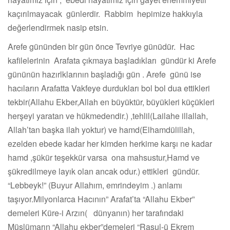
kaçırılmayacak günlerdir. Rabbim hepimize hakkıyla
değerlendirmek nasip etsin.
Arefe gününden bir gün önce Tevriye günüdür. Hac
kafilelerinin Arafata çıkmaya başladıkları gündür ki Arefe
gününün hazırlklarının başladığı gün . Arefe günü ise
hacıların Arafatta Vakfeye durdukları bol bol dua ettikleri
tekbir(Allahu Ekber,Allah en büyüktür, büyükleri küçükleri
herşeyi yaratan ve hükmedendir.) ,tehlil(Lailahe illallah,
Allah’tan başka ilah yoktur) ve hamd(Elhamdülillah,
ezelden ebede kadar her kimden herkime karşı ne kadar
hamd ,şükür teşekkür varsa ona mahsustur,Hamd ve
şükredilmeye layık olan ancak odur.) ettikleri gündür.
“Lebbeyk!” (Buyur Allahım, emrindeyim .) anlamı
taşıyor.Milyonlarca Hacının” Arafat’ta “Allahu Ekber”
demeleri Küre-i Arzın( dünyanın) her tarafındaki
Müslümarın “Allahu ekber”demeleri “Rasul-ü Ekrem