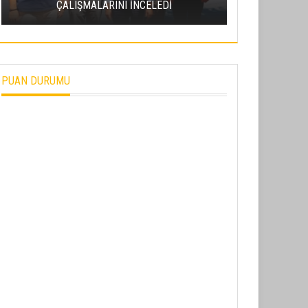
ÇALIŞMALARINI İNCELEDİ
PROJESI’NDE
PUAN DURUMU