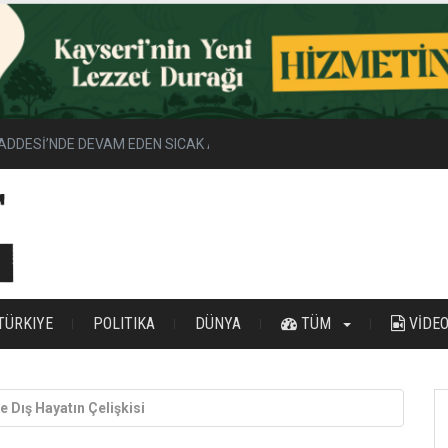
ADDESİ’NDE DEVAM EDEN SICAK ASFALT ÇALIŞMALARINI İNCELEDİ
TÜRKIYE
POLITIKA
DÜNYA
TÜM
VİDE
le Dış Hayatın Çelişkisi