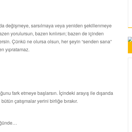
at da değişmeye, sarsılmaya veya yeniden şekillenmeye
Bazen yorulursun, bazen kırılırsın; bazen de içinden
rsin. Çünkü ne olursa olsun, her şeyin “senden sana”
ten yıpratamaz.
ğunu fark etmeye başlarsın. İçindeki arayış ile dışarıda
ütün çatışmalar yerini birliğe bırakır.
düğünde…