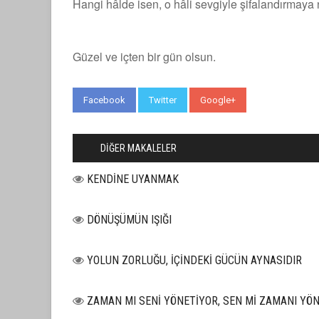
Hangi hâlde isen, o hâli sevgiyle şifalandırmaya 
Güzel ve içten bir gün olsun.
Facebook
Twitter
Google+
WhatsApp
DİĞER MAKALELER
KENDİNE UYANMAK
DÖNÜŞÜMÜN IŞIĞI
YOLUN ZORLUĞU, İÇİNDEKİ GÜCÜN AYNASIDIR
ZAMAN MI SENİ YÖNETİYOR, SEN Mİ ZAMANI YÖ