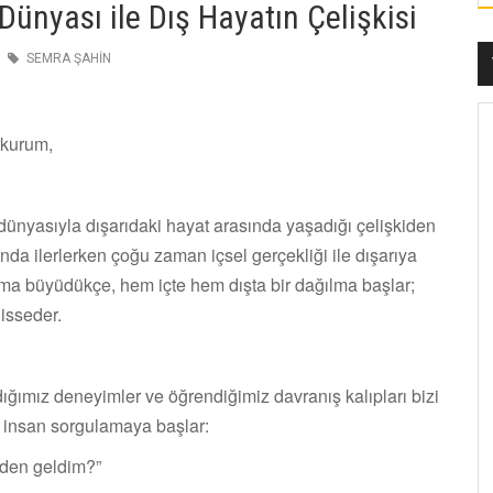
 Dünyası ile Dış Hayatın Çelişkisi
SEMRA ŞAHİN
okurum,
dünyasıyla dışarıdaki hayat arasında yaşadığı çelişkiden
da ilerlerken çoğu zaman içsel gerçekliği ile dışarıya
ışma büyüdükçe, hem içte hem dışta bir dağılma başlar;
hisseder.
adığımız deneyimler ve öğrendiğimiz davranış kalıpları bizi
 ve insan sorgulamaya başlar:
den geldim?”