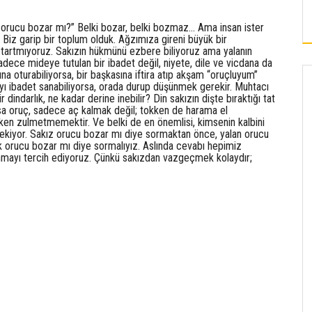
SÜRDÜRÜLEBILIR ENERJI HAMLESI
orucu bozar mı?” Belki bozar, belki bozmaz… Ama insan ister
iz garip bir toplum olduk. Ağzımıza gireni büyük bir
 tartmıyoruz. Sakızın hükmünü ezbere biliyoruz ama yalanın
adece mideye tutulan bir ibadet değil, niyete, dile ve vicdana da
sına oturabiliyorsa, bir başkasına iftira atıp akşam “oruçluyum”
mayı ibadet sanabiliyorsa, orada durup düşünmek gerekir. Muhtacı
indarlık, ne kadar derine inebilir? Din sakızın dişte bıraktığı tat
sa oruç, sadece aç kalmak değil; tokken de harama el
en zulmetmemektir. Ve belki de en önemlisi, kimsenin kalbini
ekiyor. Sakız orucu bozar mı diye sormaktan önce, yalan orucu
lik orucu bozar mı diye sormalıyız. Aslında cevabı hepimiz
nmayı tercih ediyoruz. Çünkü sakızdan vazgeçmek kolaydır;