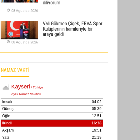
diliyorum
02 Ekim 2025
08 Agustos 2026
SABAHATTİN SÜRMEN
Vali Gökmen Çiçek, ERVA Spor
Kayserispor, Rizespor’la Nihayet 3
Kulüplerinin hamileriyle bir
puana Ulaştı
araya geldi
01 Mayis 2026
08 Agustos 2026
NAMAZ VAKTİ