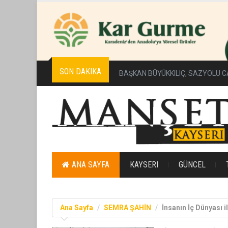
SON DAKIKA
BAŞKAN BÜYÜKKILIÇ, SAZYOLU C
ANA SAYFA
KAYSERI
GÜNCEL
Ana Sayfa
SEMRA ŞAHİN
İnsanın İç Dünyası i