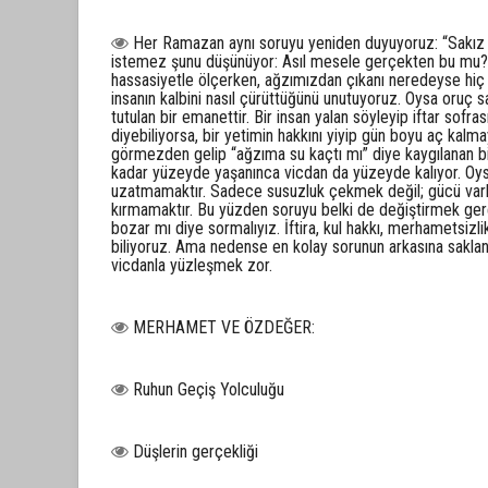
Her Ramazan aynı soruyu yeniden duyuyoruz: “Sakız 
istemez şunu düşünüyor: Asıl mesele gerçekten bu mu? B
hassasiyetle ölçerken, ağzımızdan çıkanı neredeyse hiç
insanın kalbini nasıl çürüttüğünü unutuyoruz. Oysa oruç s
tutulan bir emanettir. Bir insan yalan söyleyip iftar sofra
diyebiliyorsa, bir yetimin hakkını yiyip gün boyu aç kal
görmezden gelip “ağzıma su kaçtı mı” diye kaygılanan bir d
kadar yüzeyde yaşanınca vicdan da yüzeyde kalıyor. Oy
uzatmamaktır. Sadece susuzluk çekmek değil; gücü vark
kırmamaktır. Bu yüzden soruyu belki de değiştirmek ger
bozar mı diye sormalıyız. İftira, kul hakkı, merhametsiz
biliyoruz. Ama nedense en kolay sorunun arkasına sakla
vicdanla yüzleşmek zor.
MERHAMET VE ÖZDEĞER:
Ruhun Geçiş Yolculuğu
Düşlerin gerçekliği