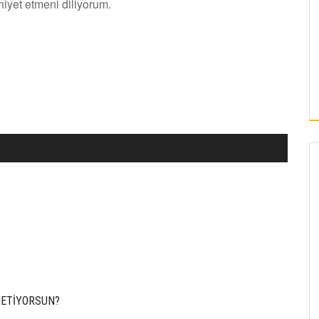
niyet etmeni diliyorum.
NETİYORSUN?