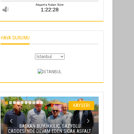
HAVA DURUMU
KAYSERI
BAŞKAN BÜYÜKKILIÇ, SAZYOLU
CADDESİ’NDE DEVAM EDEN SICAK ASFALT
BAKAN URALO