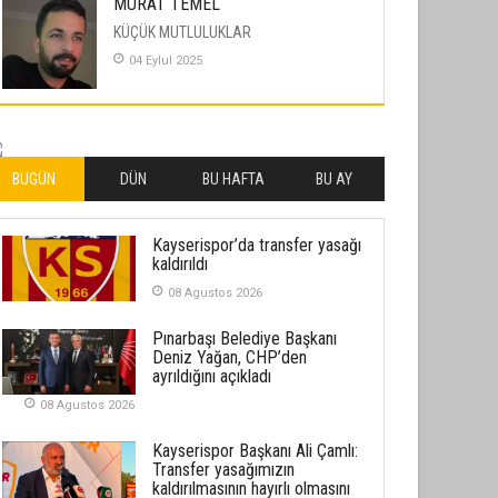
MURAT TEMEL
KÜÇÜK MUTLULUKLAR
04 Eylul 2025
İLHAN YILMAZ
SOFRADA AYRIMCILIK VAR
26 Subat 2026
BUGÜN
DÜN
BU HAFTA
BU AY
METİN ERTEM
Kayserispor’da transfer yasağı
YENİ HİCRİ YIL VE ÜLKEMİZDE
kaldırıldı
YAŞANANLAR!
08 Agustos 2026
21 Haziran 2026
Pınarbaşı Belediye Başkanı
SEMRA ŞAHİN
Deniz Yağan, CHP’den
KENDİNE UYANMAK
ayrıldığını açıkladı
30 Temmuz 2026
08 Agustos 2026
Kayserispor Başkanı Ali Çamlı:
Merve Şimşek
Transfer yasağımızın
İlgi Alanlarımız ve Biz
kaldırılmasının hayırlı olmasını