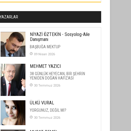
YAZARLAR
NİYAZİ ÖZTEKİN - Sosyolog-Aile
Danışmanı
BAŞBUĞA MEKTUP
09 Nisan 2026
MEHMET YAZICI
38 GÜNLÜK HEYECAN, BİR ŞEHRİN
YENİDEN DOĞAN HAFIZASI
30 Temmuz 2026
ÜLKÜ VURAL
YORGUNUZ, DEĞİL Mİ?
30 Temmuz 2026