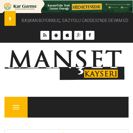
BAŞKAN BÜYÜKKILIÇ, SAZYOLU CADDESİ’NDE DEVAM EDEN 
Menu