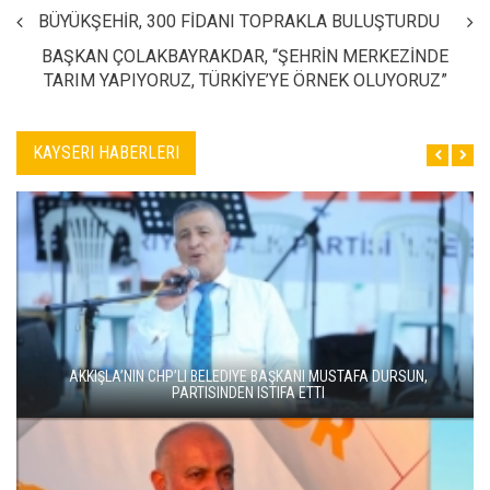
BÜYÜKŞEHİR, 300 FİDANI TOPRAKLA BULUŞTURDU
BAŞKAN ÇOLAKBAYRAKDAR, “ŞEHRİN MERKEZİNDE
TARIM YAPIYORUZ, TÜRKİYE’YE ÖRNEK OLUYORUZ”
KAYSERI HABERLERI
AKKIŞLA’NIN CHP’LI BELEDIYE BAŞKANI MUSTAFA DURSUN,
PARTISINDEN ISTIFA ETTI