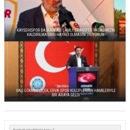
KAYSERISPOR BAŞKANI ALI ÇAMLI: TRANSFER YASAĞIMIZIN
KALDIRILMASININ HAYIRLI OLMASINI DILIYORUM
VALI GÖKMEN ÇIÇEK, ERVA SPOR KULÜPLERININ HAMILERIYLE
BIR ARAYA GELDI