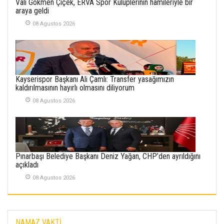
Vali Gökmen Çiçek, ERVA Spor Kulüplerinin hamileriyle bir
KENDİNE UYANMAK
araya geldi
30 Temmuz 2026
08 Agustos 2026
Merve Şimşek
İlgi Alanlarımız ve Biz
02 Ekim 2025
Kayserispor Başkanı Ali Çamlı: Transfer yasağımızın
SABAHATTİN
kaldırılmasının hayırlı olmasını diliyorum
SÜRMEN
08 Agustos 2026
Kayserispor,
Rizespor’la Nihayet 3
puana Ulaştı
01 Mayis 2026
Pınarbaşı Belediye Başkanı Deniz Yağan, CHP’den ayrıldığını
açıkladı
08 Agustos 2026
NAMAZ VAKTİ