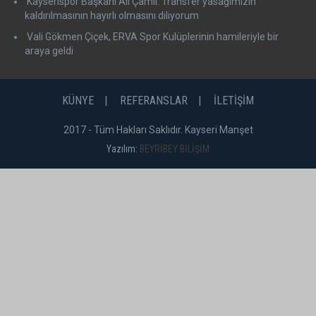
Kayserispor Başkanı Ali Çamlı: Transfer yasağımızın
kaldırılmasının hayırlı olmasını diliyorum
Vali Gökmen Çiçek, ERVA Spor Kulüplerinin hamileriyle bir
araya geldi
KÜNYE
REFERANSLAR
İLETİŞİM
2017 - Tüm Hakları Saklıdır. Kayseri Manşet
Yazılım:
BEYRİBEY BİLİŞİM