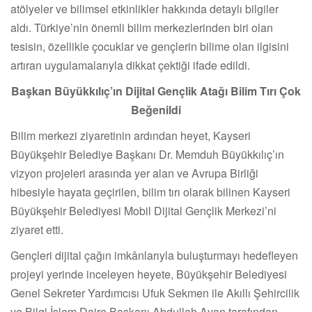
atölyeler ve bilimsel etkinlikler hakkında detaylı bilgiler
aldı. Türkiye’nin önemli bilim merkezlerinden biri olan
tesisin, özellikle çocuklar ve gençlerin bilime olan ilgisini
artıran uygulamalarıyla dikkat çektiği ifade edildi.
Başkan Büyükkılıç’ın Dijital Gençlik Atağı Bilim Tırı Çok
Beğenildi
Bilim merkezi ziyaretinin ardından heyet, Kayseri
Büyükşehir Belediye Başkanı Dr. Memduh Büyükkılıç’ın
vizyon projeleri arasında yer alan ve Avrupa Birliği
hibesiyle hayata geçirilen, bilim tırı olarak bilinen Kayseri
Büyükşehir Belediyesi Mobil Dijital Gençlik Merkezi’ni
ziyaret etti.
Gençleri dijital çağın imkânlarıyla buluşturmayı hedefleyen
projeyi yerinde inceleyen heyete, Büyükşehir Belediyesi
Genel Sekreter Yardımcısı Ufuk Sekmen ile Akıllı Şehircilik
ve Bilgi İşlem Daire Başkanı Abdullah Avan tarafından