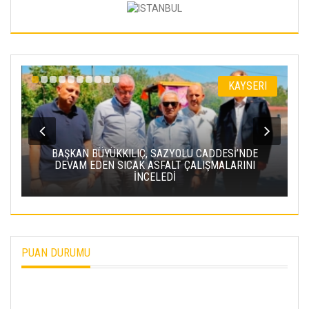
KAYSERI
BAŞKAN BÜYÜKKILIÇ, SAZYOLU CADDESİ’NDE
DEVAM EDEN SICAK ASFALT ÇALIŞMALARINI
BA
İNCELEDİ
PR
PUAN DURUMU