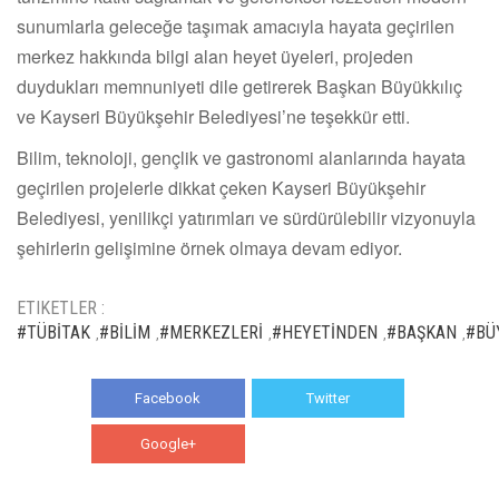
sunumlarla geleceğe taşımak amacıyla hayata geçirilen
merkez hakkında bilgi alan heyet üyeleri, projeden
duydukları memnuniyeti dile getirerek Başkan Büyükkılıç
ve Kayseri Büyükşehir Belediyesi’ne teşekkür etti.
Bilim, teknoloji, gençlik ve gastronomi alanlarında hayata
geçirilen projelerle dikkat çeken Kayseri Büyükşehir
Belediyesi, yenilikçi yatırımları ve sürdürülebilir vizyonuyla
şehirlerin gelişimine örnek olmaya devam ediyor.
ETIKETLER :
#TÜBİTAK
#BİLİM
#MERKEZLERİ
#HEYETİNDEN
#BAŞKAN
#BÜY
,
,
,
,
,
Facebook
Twitter
Google+
WhatsApp