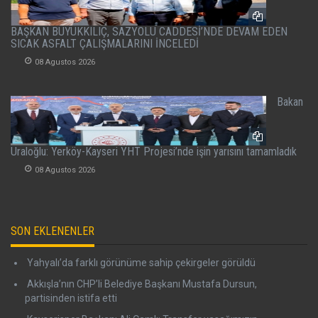
BAŞKAN BÜYÜKKILIÇ, SAZYOLU CADDESİ’NDE DEVAM EDEN
SICAK ASFALT ÇALIŞMALARINI İNCELEDİ
08 Agustos 2026
Bakan
Uraloğlu: Yerköy-Kayseri YHT Projesi’nde işin yarısını tamamladık
08 Agustos 2026
SON EKLENENLER
Yahyalı’da farklı görünüme sahip çekirgeler görüldü
Akkışla’nın CHP’li Belediye Başkanı Mustafa Dursun,
partisinden istifa etti