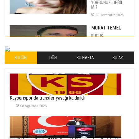
YORGUNUZ, DEĞİL
Mİ?
30 Temmuz 2026
MURAT TEMEL
KÜÇÜK
MUTLULUKLAR
04 Eylul 2025
BUGÜN
DÜN
BU HAFTA
BU AY
İLHAN YILMAZ
SOFRADA AYRIMCILIK
VAR
26 Subat 2026
METİN ERTEM
Kayserispor’da transfer yasağı kaldırıldı
YENİ HİCRİ YIL VE
08 Agustos 2026
ÜLKEMİZDE
YAŞANANLAR!
21 Haziran 2026
SEMRA ŞAHİN