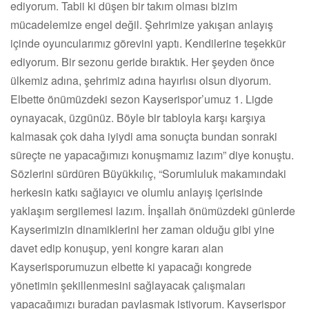
ediyorum. Tabii ki düşen bir takım olması bizim
mücadelemize engel değil. Şehrimize yakışan anlayış
içinde oyuncularımız görevini yaptı. Kendilerine teşekkür
ediyorum. Bir sezonu geride bıraktık. Her şeyden önce
ülkemiz adına, şehrimiz adına hayırlısı olsun diyorum.
Elbette önümüzdeki sezon Kayserispor’umuz 1. Ligde
oynayacak, üzgünüz. Böyle bir tabloyla karşı karşıya
kalmasak çok daha iyiydi ama sonuçta bundan sonraki
süreçte ne yapacağımızı konuşmamız lazım” diye konuştu.
Sözlerini sürdüren Büyükkılıç, “Sorumluluk makamındaki
herkesin katkı sağlayıcı ve olumlu anlayış içerisinde
yaklaşım sergilemesi lazım. İnşallah önümüzdeki günlerde
Kayserimizin dinamiklerini her zaman olduğu gibi yine
davet edip konuşup, yeni kongre kararı alan
Kayserisporumuzun elbette ki yapacağı kongrede
yönetimin şekillenmesini sağlayacak çalışmaları
yapacağımızı buradan paylaşmak istiyorum. Kayserispor