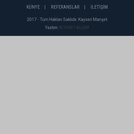
KÜNYE
REFERANSLAR
İLETİŞİM
2017 - Tüm Hakları Saklıdır. Kayseri Manşet
Yazılım:
BEYRİBEY BİLİŞİM