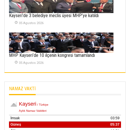
SABAHATTİN
Kayseri’de 3 belediye meclis üyesi MHP’ye katıldı
SÜRMEN
05 Agustos 2026
Kayserispor,
Rizespor’la Nihayet 3
puana Ulaştı
01 Mayis 2026
MHP Kayseri’de 10 ilçenin kongresi tamamlandı
05 Agustos 2026
NAMAZ VAKTİ