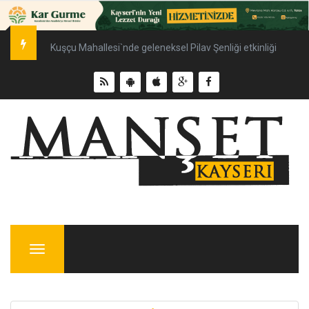
BIÇAKLI CİNAYETİN ŞÜPHELİLERİ İHA DESTEKLİ OPERASY
Menu