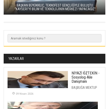
BAŞKAN BÜYÜKKILIÇ, TEKNOFEST GENÇLİĞİYLE BULUŞTU:
“KAYSERİ’Yİ BİLİM VE TEKNOLOJİNİN MERKEZİ YAPACAĞIZ”
YAZARLAR
NİYAZİ ÖZTEKİN -
Sosyolog-Aile
Danışmanı
BAŞBUĞA MEKTUP
09 Nisan 2026