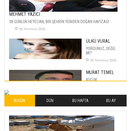
MEHMET YAZICI
38 GÜNLÜK HEYECAN, BİR ŞEHRİN YENİDEN DOĞAN HAFIZASI
30 Temmuz 2026
ÜLKÜ VURAL
YORGUNUZ, DEĞİL
Mİ?
30 Temmuz 2026
MURAT TEMEL
KÜÇÜK
MUTLULUKLAR
04 Eylul 2025
BUGÜN
DÜN
BU HAFTA
BU AY
İLHAN YILMAZ
SOFRADA AYRIMCILIK
VAR
26 Subat 2026