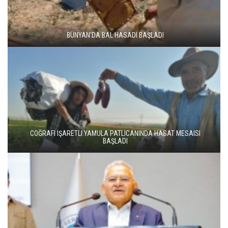
BÜNYAN'DA BAL HASADI BAŞLADI
COĞRAFI IŞARETLI YAMULA PATLICANINDA HASAT MESAISI
BAŞLADI