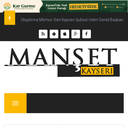
Ulaştırma Memur-Sen Kayseri Şubesi`nden Genel Başkan Çal
Menu