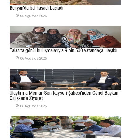
METİN ERTEM
Bünyan'da bal hasadı başladı
YENİ HİCRİ YIL VE
06 Agustos 2026
ÜLKEMİZDE
YAŞANANLAR!
21 Haziran 2026
SEMRA ŞAHİN
Talas'ta gönül buluşmalarıyla 9 bin 500 vatandaşa ulaşıldı
KENDİNE UYANMAK
30 Temmuz 2026
06 Agustos 2026
Merve Şimşek
İlgi Alanlarımız ve Biz
02 Ekim 2025
Ulaştırma Memur-Sen Kayseri Şubesi'nden Genel Başkan
Çalışkan'a Ziyaret
SABAHATTİN
SÜRMEN
06 Agustos 2026
Kayserispor,
Rizespor’la Nihayet 3
puana Ulaştı
01 Mayis 2026