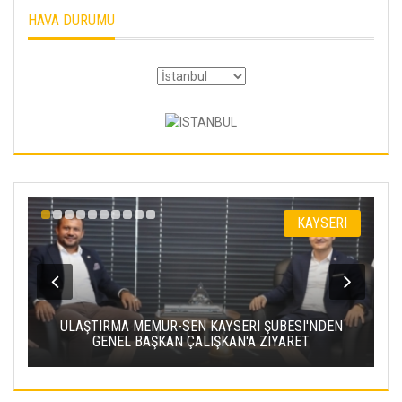
HAVA DURUMU
I
KAYSERI
,
ULAŞTIRMA MEMUR-SEN KAYSERI ŞUBESI'NDEN
GENEL BAŞKAN ÇALIŞKAN'A ZIYARET