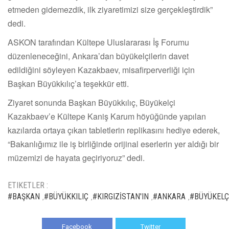
etmeden gidemezdik, ilk ziyaretimizi size gerçekleştirdik”
dedi.
ASKON tarafından Kültepe Uluslararası İş Forumu
düzenleneceğini, Ankara’dan büyükelçilerin davet
edildiğini söyleyen Kazakbaev, misafirperverliği için
Başkan Büyükkılıç’a teşekkür etti.
Ziyaret sonunda Başkan Büyükkılıç, Büyükelçi
Kazakbaev’e Kültepe Kaniş Karum höyüğünde yapılan
kazılarda ortaya çıkan tabletlerin replikasını hediye ederek,
“Bakanlığımız ile iş birliğinde orijinal eserlerin yer aldığı bir
müzemizi de hayata geçiriyoruz” dedi.
ETIKETLER :
#BAŞKAN
#BÜYÜKKILIÇ
#KIRGIZİSTAN'IN
#ANKARA
#BÜYÜKELÇ
,
,
,
,
Facebook
Twitter