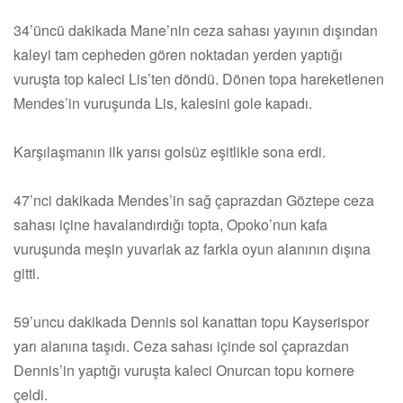
34’üncü dakikada Mane’nin ceza sahası yayının dışından
kaleyi tam cepheden gören noktadan yerden yaptığı
vuruşta top kaleci Lis’ten döndü. Dönen topa hareketlenen
Mendes’in vuruşunda Lis, kalesini gole kapadı.
Karşılaşmanın ilk yarısı golsüz eşitlikle sona erdi.
47’nci dakikada Mendes’in sağ çaprazdan Göztepe ceza
sahası içine havalandırdığı topta, Opoko’nun kafa
vuruşunda meşin yuvarlak az farkla oyun alanının dışına
gitti.
59’uncu dakikada Dennis sol kanattan topu Kayserispor
yarı alanına taşıdı. Ceza sahası içinde sol çaprazdan
Dennis’in yaptığı vuruşta kaleci Onurcan topu kornere
çeldi.