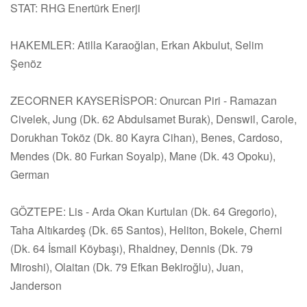
STAT: RHG Enertürk Enerji
HAKEMLER: Atilla Karaoğlan, Erkan Akbulut, Selim
Şenöz
ZECORNER KAYSERİSPOR: Onurcan Piri - Ramazan
Civelek, Jung (Dk. 62 Abdulsamet Burak), Denswil, Carole,
Dorukhan Toköz (Dk. 80 Kayra Cihan), Benes, Cardoso,
Mendes (Dk. 80 Furkan Soyalp), Mane (Dk. 43 Opoku),
German
GÖZTEPE: Lis - Arda Okan Kurtulan (Dk. 64 Gregorio),
Taha Altıkardeş (Dk. 65 Santos), Heliton, Bokele, Cherni
(Dk. 64 İsmail Köybaşı), Rhaldney, Dennis (Dk. 79
Miroshi), Olaitan (Dk. 79 Efkan Bekiroğlu), Juan,
Janderson