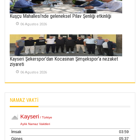
İlgi Alanlarımız ve Biz
02 Ekim 2025
Kuşçu Mahallesi'nde geleneksel Pilav Şenliği etkinliği
SABAHATTİN
06 Agustos 2026
SÜRMEN
Kayserispor,
Rizespor’la Nihayet 3
puana Ulaştı
01 Mayis 2026
Kayseri Şekerspor'dan Kocasinan Şimşekspor'a nezaket
ziyareti
06 Agustos 2026
NAMAZ VAKTİ