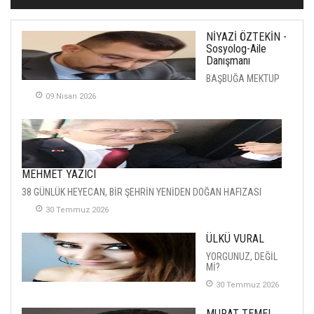
NİYAZİ ÖZTEKİN -
Sosyolog-Aile
Danışmanı
BAŞBUĞA MEKTUP
09 Nisan 2026
MEHMET YAZICI
38 GÜNLÜK HEYECAN, BİR ŞEHRİN YENİDEN DOĞAN HAFIZASI
30 Temmuz 2026
ÜLKÜ VURAL
YORGUNUZ, DEĞİL
Mİ?
30 Temmuz 2026
MURAT TEMEL