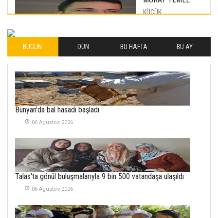
KÜÇÜK
MUTLULUKLAR
04 Eylul 2025
BUGÜN
DÜN
BU HAFTA
BU AY
İLHAN YILMAZ
SOFRADA AYRIMCILIK
VAR
26 Subat 2026
METİN ERTEM
Bünyan'da bal hasadı başladı
YENİ HİCRİ YIL VE
06 Agustos 2026
ÜLKEMİZDE
YAŞANANLAR!
21 Haziran 2026
SEMRA ŞAHİN
Talas'ta gönül buluşmalarıyla 9 bin 500 vatandaşa ulaşıldı
KENDİNE UYANMAK
30 Temmuz 2026
06 Agustos 2026
Merve Şimşek