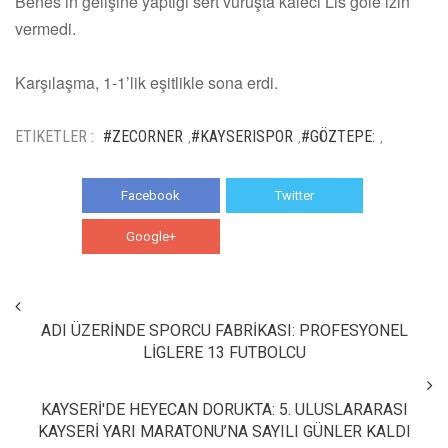
Benes’in gelişine yaptığı sert vuruşta kaleci Lis gole izin
vermedi.
Karşılaşma, 1-1’lik eşitlikle sona erdi.
ETIKETLER :
#ZECORNER
#KAYSERISPOR
#GÖZTEPE:
,
,
,
Facebook
Twitter
Google+
WhatsApp
ADI ÜZERİNDE SPORCU FABRİKASI: PROFESYONEL
LİGLERE 13 FUTBOLCU
KAYSERİ'DE HEYECAN DORUKTA: 5. ULUSLARARASI
KAYSERİ YARI MARATONU’NA SAYILI GÜNLER KALDI