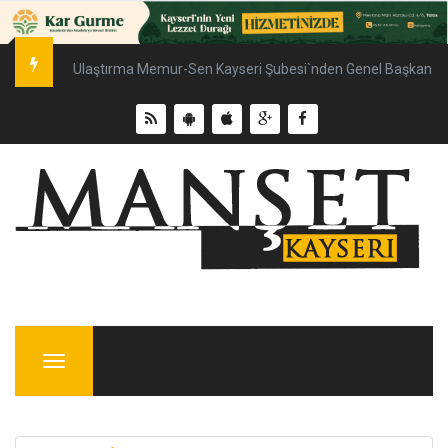
Ulaştırma Memur-Sen Kayseri Şubesi`nden Genel Başkan Çal
Menu