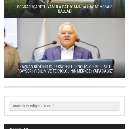
COĞRAFI IŞARETLI YAMULA PATLICANINDA HASAT MESAISI
BAŞLADI
BAŞKAN BÜYÜKKILIÇ, TEKNOFEST GENÇLİĞİYLE BULUŞTU:
“KAYSERİ’Yİ BİLİM VE TEKNOLOJİNİN MERKEZİ YAPACAĞIZ”