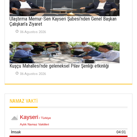
İlgi Alanlarımız ve Biz
02 Ekim 2025
Ulaştırma Memur-Sen Kayseri Şubesi'nden Genel Başkan
Çalışkan'a Ziyaret
SABAHATTİN
SÜRMEN
06 Agustos 2026
Kayserispor,
Rizespor’la Nihayet 3
puana Ulaştı
01 Mayis 2026
Kuşçu Mahallesi'nde geleneksel Pilav Şenliği etkinliği
06 Agustos 2026
NAMAZ VAKTİ