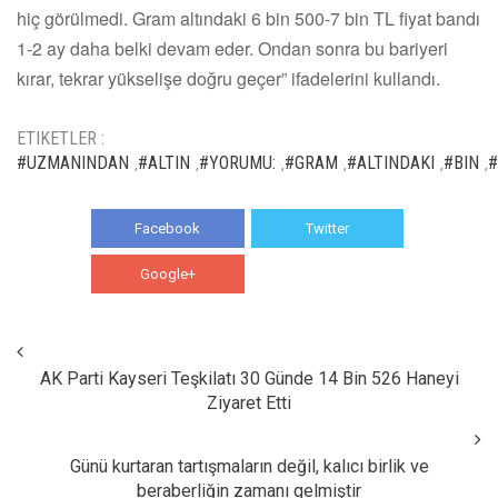
hiç görülmedi. Gram altındaki 6 bin 500-7 bin TL fiyat bandı
1-2 ay daha belki devam eder. Ondan sonra bu bariyeri
kırar, tekrar yükselişe doğru geçer” ifadelerini kullandı.
ETIKETLER :
#UZMANINDAN
#ALTIN
#YORUMU:
#GRAM
#ALTINDAKI
#BIN
#
,
,
,
,
,
,
Facebook
Twitter
Google+
WhatsApp
AK Parti Kayseri Teşkilatı 30 Günde 14 Bin 526 Haneyi
Ziyaret Etti
Günü kurtaran tartışmaların değil, kalıcı birlik ve
beraberliğin zamanı gelmiştir