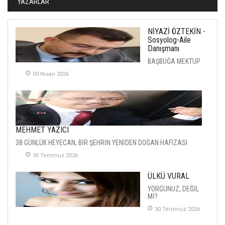
YAZARLAR
NİYAZİ ÖZTEKİN -
Sosyolog-Aile
Danışmanı
BAŞBUĞA MEKTUP
09 Nisan 2026
MEHMET YAZICI
38 GÜNLÜK HEYECAN, BİR ŞEHRİN YENİDEN DOĞAN HAFIZASI
30 Temmuz 2026
ÜLKÜ VURAL
YORGUNUZ, DEĞİL
Mİ?
30 Temmuz 2026