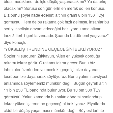
biraz meraklandırdı. İşte düşüş yaşanacak mı? Ya da artış
olacak mı? Sorusu son günlerin en merak edilen konusu.
Biz bunu şöyle ifade edelim; altının gramı 8 bin 150 TL’yi
görmüştü. Hem de bu rakama çok hızlı gelmişti. İnsanlar bu
sert yükselişin devam edeceğini bekliyordu ama altının
tarzı 3 ileri 1 geri tarzındadır. Şuanda bu dönemi yaşıyoruz”
diye konuştu.
“YÜKSELİŞ TRENDİNE GEÇECEĞİNİ BEKLİYORUZ”
Sözlerini sürdüren Zikkavun, “Altın en yüksek gördüğü
rakamı tekrar görür. O rakamı tekrar geçer. Bunu biz
tahminler üzerinden ve mesleki geçmişimize dayanan
tecrübemize dayanarak söylüyoruz. Bunu yatırım tavsiyesi
anlamında söylememiz mümkün değil. Bugün çeyrek altın
11 bin 250 TL bandında bulunuyor. Bu 13 bin 500 TL’yi
görmüştü. Yakın zamanda bu sakin dönemi sonlandırıp
tekrar yükseliş trendine geçeceğini bekliyoruz. Fiyatlarda
ciddi bir düşüş yaşanması mümkün değil. Böylesi tarihte