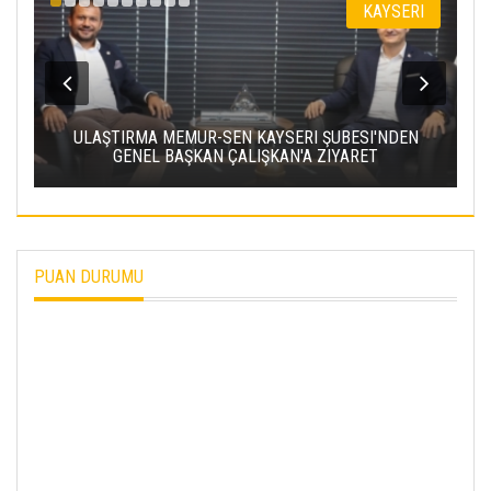
I
KAYSERI
,
ULAŞTIRMA MEMUR-SEN KAYSERI ŞUBESI'NDEN
GENEL BAŞKAN ÇALIŞKAN'A ZIYARET
PUAN DURUMU