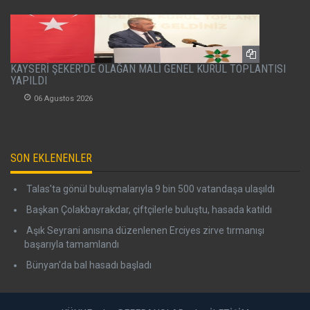
KAYSERİ ŞEKER'DE OLAĞAN MALİ GENEL KURUL TOPLANTISI
YAPILDI
06 Agustos 2026
SON EKLENENLER
Talas'ta gönül buluşmalarıyla 9 bin 500 vatandaşa ulaşıldı
Başkan Çolakbayrakdar, çiftçilerle buluştu, hasada katıldı
Aşık Seyrani anısına düzenlenen Erciyes zirve tırmanışı
başarıyla tamamlandı
Bünyan'da bal hasadı başladı