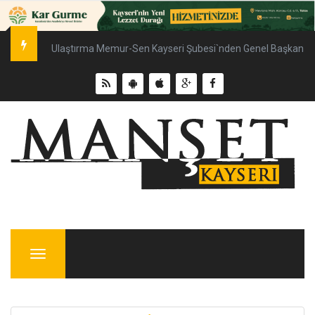
Ulaştırma Memur-Sen Kayseri Şubesi`nden Genel Başkan Çal
Menu