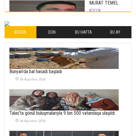
MURAT TEMEL
KÜÇÜK
MUTLULUKLAR
04 Eylul 2025
BUGÜN
DÜN
BU HAFTA
BU AY
İLHAN YILMAZ
SOFRADA AYRIMCILIK
VAR
26 Subat 2026
METİN ERTEM
Bünyan'da bal hasadı başladı
YENİ HİCRİ YIL VE
06 Agustos 2026
ÜLKEMİZDE
YAŞANANLAR!
21 Haziran 2026
SEMRA ŞAHİN
Talas'ta gönül buluşmalarıyla 9 bin 500 vatandaşa ulaşıldı
KENDİNE UYANMAK
30 Temmuz 2026
06 Agustos 2026
Merve Şimşek