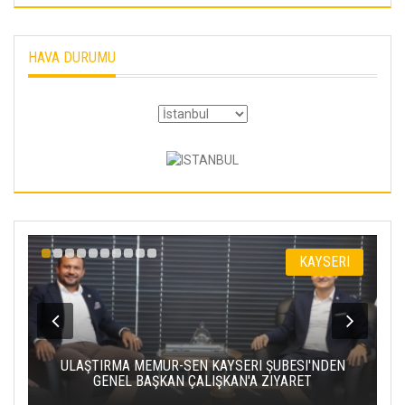
HAVA DURUMU
I
KAYSERI
,
ULAŞTIRMA MEMUR-SEN KAYSERI ŞUBESI'NDEN
GENEL BAŞKAN ÇALIŞKAN'A ZIYARET