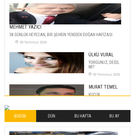
MEHMET YAZICI
38 GÜNLÜK HEYECAN, BİR ŞEHRİN YENİDEN DOĞAN HAFIZASI
30 Temmuz 2026
ÜLKÜ VURAL
YORGUNUZ, DEĞİL
Mİ?
30 Temmuz 2026
MURAT TEMEL
KÜÇÜK
MUTLULUKLAR
04 Eylul 2025
BUGÜN
DÜN
BU HAFTA
BU AY
İLHAN YILMAZ
SOFRADA AYRIMCILIK
VAR