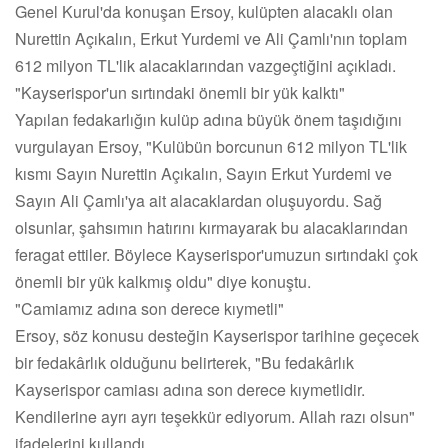
Genel Kurul'da konuşan Ersoy, kulüpten alacaklı olan
Nurettin Açıkalın, Erkut Yurdemi ve Ali Çamlı'nın toplam
612 milyon TL'lik alacaklarından vazgeçtiğini açıkladı.
"Kayserispor'un sırtındaki önemli bir yük kalktı"
Yapılan fedakarlığın kulüp adına büyük önem taşıdığını
vurgulayan Ersoy, "Kulübün borcunun 612 milyon TL'lik
kısmı Sayın Nurettin Açıkalın, Sayın Erkut Yurdemi ve
Sayın Ali Çamlı'ya ait alacaklardan oluşuyordu. Sağ
olsunlar, şahsımın hatırını kırmayarak bu alacaklarından
feragat ettiler. Böylece Kayserispor'umuzun sırtındaki çok
önemli bir yük kalkmış oldu" diye konuştu.
"Camiamız adına son derece kıymetli"
Ersoy, söz konusu desteğin Kayserispor tarihine geçecek
bir fedakârlık olduğunu belirterek, "Bu fedakârlık
Kayserispor camiası adına son derece kıymetlidir.
Kendilerine ayrı ayrı teşekkür ediyorum. Allah razı olsun"
ifadelerini kullandı.