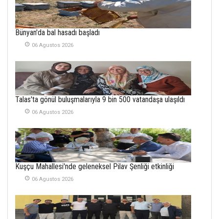
26 Subat 2026
METİN ERTEM
Bünyan'da bal hasadı başladı
YENİ HİCRİ YIL VE
06 Agustos 2026
ÜLKEMİZDE
YAŞANANLAR!
21 Haziran 2026
SEMRA ŞAHİN
Talas'ta gönül buluşmalarıyla 9 bin 500 vatandaşa ulaşıldı
KENDİNE UYANMAK
30 Temmuz 2026
06 Agustos 2026
Merve Şimşek
İlgi Alanlarımız ve Biz
02 Ekim 2025
Kuşçu Mahallesi'nde geleneksel Pilav Şenliği etkinliği
SABAHATTİN
06 Agustos 2026
SÜRMEN
Kayserispor,
Rizespor’la Nihayet 3
puana Ulaştı