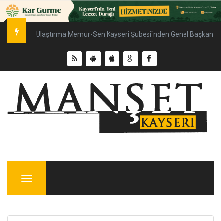
Ulaştırma Memur-Sen Kayseri Şubesi`nden Genel Başkan Çal
Menu