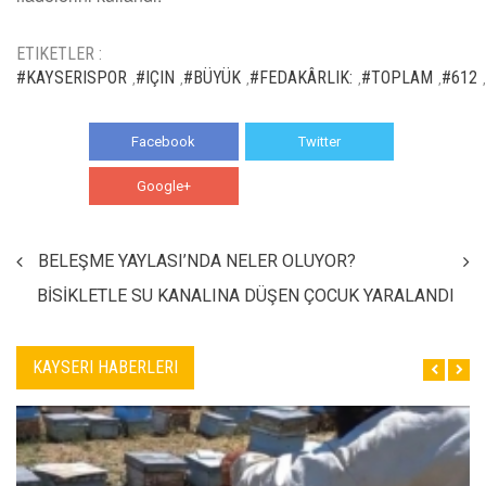
ETIKETLER :
#KAYSERISPOR
#IÇIN
#BÜYÜK
#FEDAKÂRLIK:
#TOPLAM
#612
,
,
,
,
,
,
Facebook
Twitter
Google+
WhatsApp
BELEŞME YAYLASI’NDA NELER OLUYOR?
BİSİKLETLE SU KANALINA DÜŞEN ÇOCUK YARALANDI
KAYSERI HABERLERI