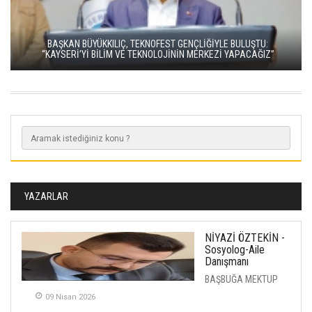
BAŞKAN BÜYÜKKILIÇ, TEKNOFEST GENÇLİĞİYLE BULUŞTU:
“KAYSERİ’Yİ BİLİM VE TEKNOLOJİNİN MERKEZİ YAPACAĞIZ”
YAZARLAR
NİYAZİ ÖZTEKİN -
Sosyolog-Aile
Danışmanı
BAŞBUĞA MEKTUP
09 Nisan 2026