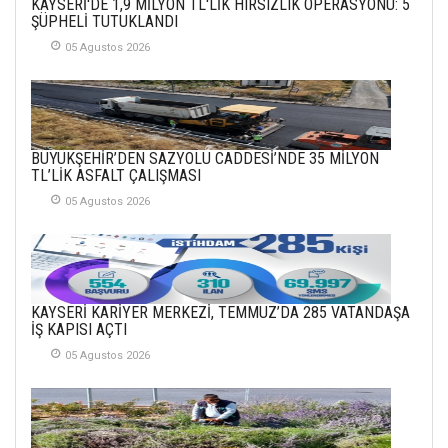
KAYSERİ'DE 1,9 MİLYON TL'LİK HIRSIZLIK OPERASYONU: 5
YENİ HİCRİ YIL VE
ŞÜPHELİ TUTUKLANDI
ÜLKEMİZDE
YAŞANANLAR!
05 Agustos 2026
21 Haziran 2026
SEMRA ŞAHİN
KENDİNE UYANMAK
BÜYÜKŞEHİR’DEN SAZYOLU CADDESİ’NDE 35 MİLYON
30 Temmuz 2026
TL’LİK ASFALT ÇALIŞMASI
05 Agustos 2026
Merve Şimşek
İlgi Alanlarımız ve Biz
02 Ekim 2025
SABAHATTİN
KAYSERİ KARİYER MERKEZİ, TEMMUZ’DA 285 VATANDAŞA
SÜRMEN
İŞ KAPISI AÇTI
Kayserispor,
Rizespor’la Nihayet 3
05 Agustos 2026
puana Ulaştı
01 Mayis 2026