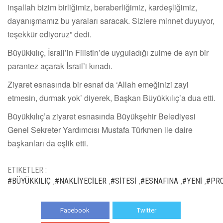
inşallah bizim birliğimiz, beraberliğimiz, kardeşliğimiz,
dayanışmamız bu yaraları saracak. Sizlere minnet duyuyor,
teşekkür ediyoruz” dedi.
Büyükkılıç, İsrail’in Filistin’de uyguladığı zulme de ayrı bir
parantez açarak İsrail’i kınadı.
Ziyaret esnasında bir esnaf da ‘Allah emeğinizi zayi
etmesin, durmak yok’ diyerek, Başkan Büyükkılıç’a dua etti.
Büyükkılıç’a ziyaret esnasında Büyükşehir Belediyesi
Genel Sekreter Yardımcısı Mustafa Türkmen ile daire
başkanları da eşlik etti.
ETIKETLER :
#BÜYÜKKILIÇ
#NAKLİYECİLER
#SİTESİ
#ESNAFINA
#YENİ
#PRO
,
,
,
,
,
Facebook
Twitter