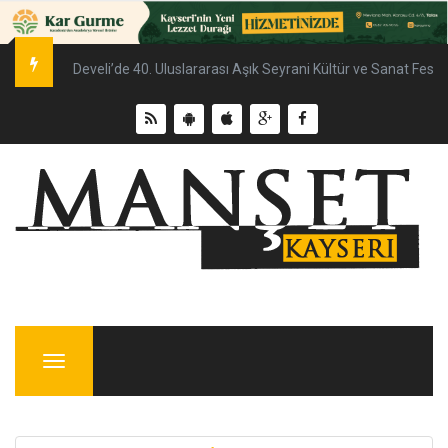
Develi’de 40. Uluslararası Aşık Seyrani Kültür ve Sanat Fest
Menu