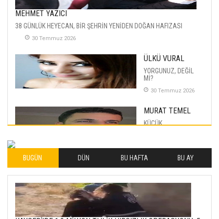
MEHMET YAZICI
38 GÜNLÜK HEYECAN, BİR ŞEHRİN YENİDEN DOĞAN HAFIZASI
30 Temmuz 2026
ÜLKÜ VURAL
YORGUNUZ, DEĞİL
Mİ?
30 Temmuz 2026
MURAT TEMEL
KÜÇÜK
MUTLULUKLAR
04 Eylul 2025
BUGÜN
DÜN
BU HAFTA
BU AY
İLHAN YILMAZ
SOFRADA AYRIMCILIK
VAR
26 Subat 2026
METİN ERTEM