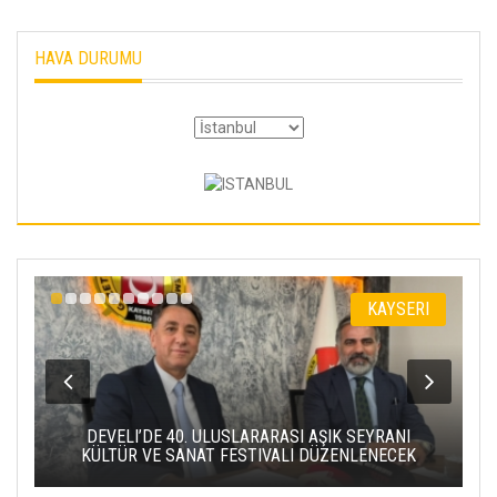
HAVA DURUMU
KAYSERI
DEVELI’DE 40. ULUSLARARASI AŞIK SEYRANI
ERC
KÜLTÜR VE SANAT FESTIVALI DÜZENLENECEK