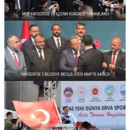
MHP KAYSERI’DE 10 ILÇENIN KONGRESI TAMAMLANDI
KAYSERI’DE 3 BELEDIYE MECLIS ÜYESI MHP’YE KATILDI