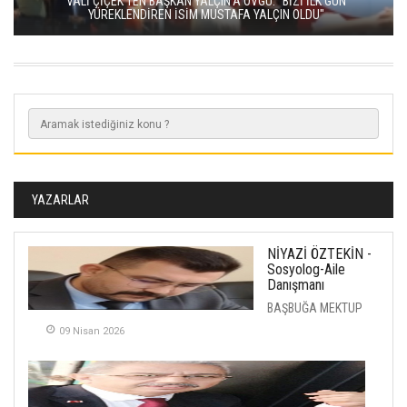
VALİ ÇİÇEK’TEN BAŞKAN YALÇIN’A ÖVGÜ: "BİZİ İLK GÜN
YÜREKLENDİREN İSİM MUSTAFA YALÇIN OLDU"
YAZARLAR
NİYAZİ ÖZTEKİN -
Sosyolog-Aile
Danışmanı
BAŞBUĞA MEKTUP
09 Nisan 2026