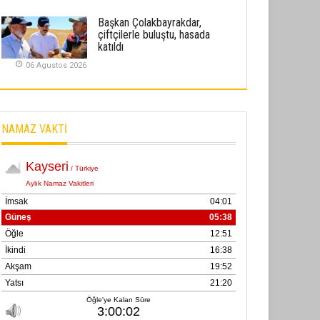
02 Ekim 2025
Başkan Çolakbayrakdar,
çiftçilerle buluştu, hasada
SABAHATTİN SÜRMEN
katıldı
Kayserispor, Rizespor’la Nihayet 3
06 Agustos 2026
puana Ulaştı
01 Mayis 2026
NAMAZ VAKTİ