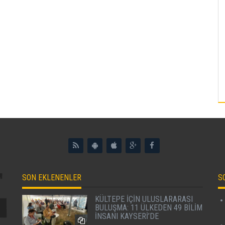
SON EKLENENLER
S
KÜLTEPE İÇİN ULUSLARARASI
BULUŞMA: 11 ÜLKEDEN 49 BİLİM
İNSANI KAYSERİ’DE