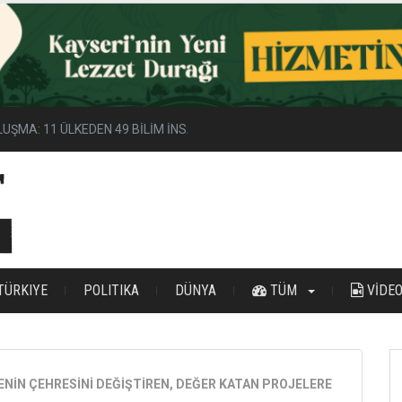
UŞMA: 11 ÜLKEDEN 49 BİLİM İNSANI KAYSERİ’DE
TÜRKIYE
POLITIKA
DÜNYA
TÜM
VİDE
NİN ÇEHRESİNİ DEĞİŞTİREN, DEĞER KATAN PROJELERE