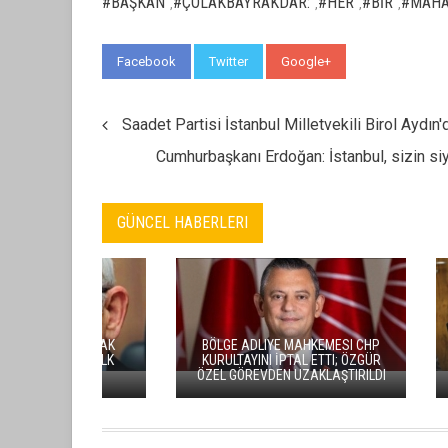
#BAŞKAN
#ÇOLAKBAYRAKDAR:
#HER
#BİR
#MAHA
,
,
,
,
Facebook
Twitter
Google+
WhatsApp
Saadet Partisi İstanbul Milletvekili Birol Aydın
Cumhurbaşkanı Erdoğan: İstanbul, sizin siy
GÜNCEL HABERLERI
BÖLGE ADLIYE MAHKEMESI CHP
KAYSER
KURULTAYINI İPTAL ETTI; ÖZGÜR
HIZMETLER
ÖZEL GÖREVDEN UZAKLAŞTIRILDI
BINASI IÇIN