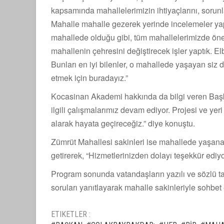
kapsamında mahallelerimizin ihtiyaçlarını, sorunla
Mahalle mahalle gezerek yerinde incelemeler yap
mahallede olduğu gibi, tüm mahallelerimizde öneml
mahallenin çehresini değiştirecek işler yaptık. Elb
Bunları en iyi bilenler, o mahallede yaşayan siz d
etmek için buradayız.”
Kocasinan Akademi hakkında da bilgi veren Baş
ilgili çalışmalarımız devam ediyor. Projesi ve yer
alarak hayata geçireceğiz.” diye konuştu.
Zümrüt Mahallesi sakinleri ise mahallede yaşan
getirerek, “Hizmetlerinizden dolayı teşekkür ediyo
Program sonunda vatandaşların yazılı ve sözlü ta
soruları yanıtlayarak mahalle sakinleriyle sohbet e
ETIKETLER :