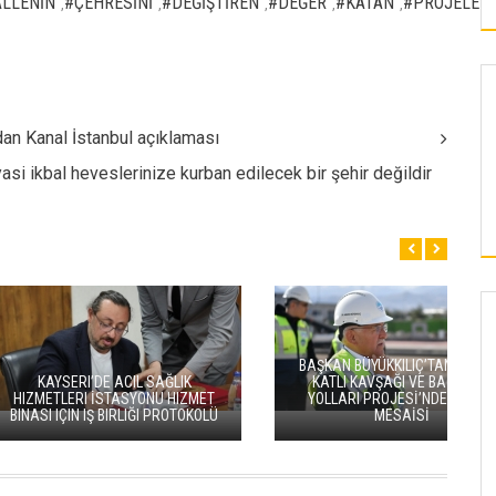
LLENİN
#ÇEHRESİNİ
#DEĞİŞTİREN
#DEĞER
#KATAN
#PROJELER
,
,
,
,
,
'dan Kanal İstanbul açıklaması
asi ikbal heveslerinize kurban edilecek bir şehir değildir
KAYSERI
BAŞKAN BÜYÜKKILIÇ’TAN KARTAL
I’DE ACIL SAĞLIK
KATLI KAVŞAĞI VE BAĞLANTI
I İSTASYONU HIZMET
YOLLARI PROJESİ’NDE PAZAR
 IŞ BIRLIĞI PROTOKOLÜ
MESAİSİ
ULAŞTIRMA MEMUR-SEN KAYSERI
ŞUBESI'NDEN GENEL BAŞKAN ÇALIŞKAN'A
ZIYARET