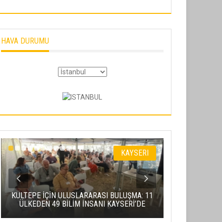
E
#İMZA
#ATTIK
,
,
,
HAVA DURUMU
KAYSERI
AGÜ'LÜ 
KÜLTEPE İÇİN ULUSLARARASI BULUŞMA: 11
GÜNGÖR’ÜN 
ÜLKEDEN 49 BİLİM İNSANI KAYSERİ’DE