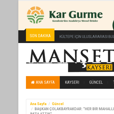
SON DAKIKA
KÜLTEPE İÇİN ULUSLARARASI BUL
ANA SAYFA
KAYSERI
GÜNCEL
Ana Sayfa
Güncel
BAŞKAN ÇOLAKBAYRAKDAR: “HER BİR MAHALLE
İMZA ATTIK”