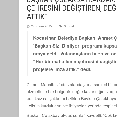
ÇEHRESİNİ DEĞİŞTİREN, DE
ATTIK”
27 Nisan 2025
Güncel
Kocasinan Belediye Başkanı Ahmet Ço
‘Başkan Sizi Dinliyor’ programı kapsa
araya geldi. Vatandaşların talep ve ö
“Her bir mahallenin çehresini değiştir
projelere imza attık.” dedi.
Zümrüt Mahallesi'nde vatandaşlarla samimi bir 
hizmetlerle her bölgenin değer kazandığını vurgul
aralıksız çalıştıklarını belirten Başkan Çolakba
iletişim kurduklarını ve ihtiyaçları yerinde tespit et
Başkan Çolakbayrakdar, şunları kaydetti: “Çok kı