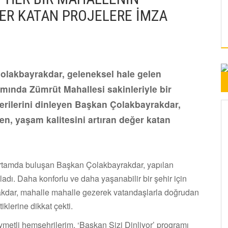
ĞER KATAN PROJELERE İMZA
lakbayrakdar, geleneksel hale gelen
mında Zümrüt Mahallesi sakinleriyle bir
nerilerini dinleyen Başkan Çolakbayrakdar,
en, yaşam kalitesini artıran değer katan
ortamda buluşan Başkan Çolakbayrakdar, yapılan
adı. Daha konforlu ve daha yaşanabilir bir şehir için
yrakdar, mahalle mahalle gezerek vatandaşlarla doğrudan
tiklerine dikkat çekti.
ymetli hemşehrilerim, ‘Başkan Sizi Dinliyor’ programı