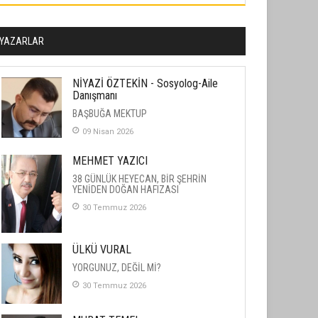
YAZARLAR
NİYAZİ ÖZTEKİN - Sosyolog-Aile
Danışmanı
BAŞBUĞA MEKTUP
09 Nisan 2026
MEHMET YAZICI
38 GÜNLÜK HEYECAN, BİR ŞEHRİN
YENİDEN DOĞAN HAFIZASI
30 Temmuz 2026
ÜLKÜ VURAL
YORGUNUZ, DEĞİL Mİ?
30 Temmuz 2026