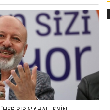
“HER BİR MAHALLENİN