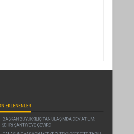
ON EKLENENLER
BAŞKAN BÜYÜKKILIÇ’TAN ULAŞIMDA DEV ATILIM:
ŞEHRİ ŞANTİYEYE ÇEVİRDİ