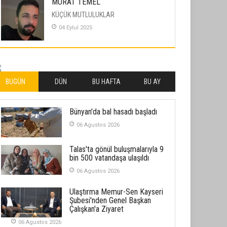
MURAT TEMEL
KÜÇÜK MUTLULUKLAR
04 Eylul 2025
İLHAN YILMAZ
SOFRADA AYRIMCILIK VAR
26 Subat 2026
BUGÜN
DÜN
BU HAFTA
BU AY
METİN ERTEM
Bünyan'da bal hasadı başladı
YENİ HİCRİ YIL VE ÜLKEMİZDE
YAŞANANLAR!
06 Agustos 2026
21 Haziran 2026
Talas'ta gönül buluşmalarıyla 9
SEMRA ŞAHİN
bin 500 vatandaşa ulaşıldı
KENDİNE UYANMAK
06 Agustos 2026
30 Temmuz 2026
Ulaştırma Memur-Sen Kayseri
Şubesi'nden Genel Başkan
Merve Şimşek
Çalışkan'a Ziyaret
İlgi Alanlarımız ve Biz
06 Agustos 2026