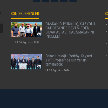
SON EKLENENLER
S
BAŞKAN BÜYÜKKILIÇ, SAZYOLU
CADDESİ’NDE DEVAM EDEN
SICAK ASFALT ÇALIŞMALARINI
İNCELEDİ
08 Agustos 2026
Bakan Uraloğlu: Yerköy-Kayseri
YHT Projesi’nde işin yarısını
tamamladık
08 Agustos 2026