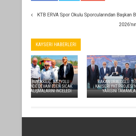
KTB ERVA Spor Okulu Sporcularından Başkan Ba
2026’nın
KAYSERI HABERLERI
KAYSERISPO
AKKIŞLA’NIN CHP’LI BELEDIYE
TRANS
BAŞKANI MUSTAFA DURSUN,
KALDIR
PARTISINDEN ISTIFA ETTI
OLMA