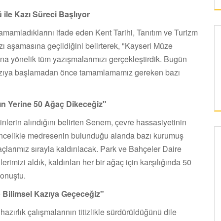
ile Kazı Süreci Başlıyor
amamladıklarını ifade eden Kent Tarihi, Tanıtım ve Turizm
ı aşamasına geçildiğini belirterek, "Kayseri Müze
ına yönelik tüm yazışmalarımızı gerçekleştirdik. Bugün
k kazıya başlamadan önce tamamlamamız gereken bazı
ın Yerine 50 Ağaç Dikeceğiz"
zinlerin alındığını belirten Senem, çevre hassasiyetinin
 "Öncelikle medresenin bulunduğu alanda bazı kurumuş
açlarımız sırayla kaldırılacak. Park ve Bahçeler Daire
KAYSERI
rimizi aldık, kaldırılan her bir ağaç için karşılığında 50
konuştu.
ERCIYES ÜNIVERSITESI’NDE
p Bilimsel Kazıya Geçeceğiz"
SÜRDÜRÜLEBILIR ENERJI HAMLESI
hazırlık çalışmalarının titizlikle sürdürüldüğünü dile