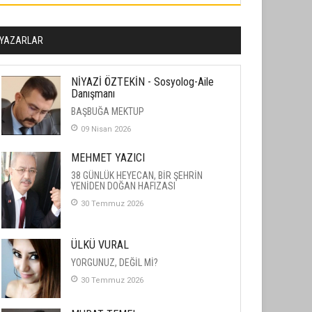
YAZARLAR
NİYAZİ ÖZTEKİN - Sosyolog-Aile
Danışmanı
BAŞBUĞA MEKTUP
09 Nisan 2026
MEHMET YAZICI
38 GÜNLÜK HEYECAN, BİR ŞEHRİN
YENİDEN DOĞAN HAFIZASI
30 Temmuz 2026
ÜLKÜ VURAL
YORGUNUZ, DEĞİL Mİ?
30 Temmuz 2026