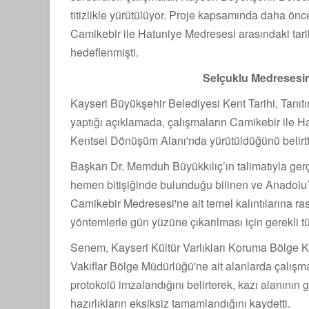
titizlikle yürütülüyor. Proje kapsamında daha ö
Camikebir ile Hatuniye Medresesi arasındaki ta
hedeflenmişti.
Selçuklu Medresesin
Kayseri Büyükşehir Belediyesi Kent Tarihi, Tanı
yaptığı açıklamada, çalışmaların Camikebir ile H
Kentsel Dönüşüm Alanı'nda yürütüldüğünü belirtt
Başkan Dr. Memduh Büyükkılıç’ın talimatıyla gerç
hemen bitişiğinde bulunduğu bilinen ve Anadolu’
Camikebir Medresesi'ne ait temel kalıntılarına ra
yöntemlerle gün yüzüne çıkarılması için gerekli t
Senem, Kayseri Kültür Varlıkları Koruma Bölge Kur
Vakıflar Bölge Müdürlüğü'ne ait alanlarda çalışma
protokolü imzalandığını belirterek, kazı alanının
hazırlıkların eksiksiz tamamlandığını kaydetti.