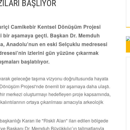
ILARI BAŞLIYOR
uriçi Camikebir Kentsel Dönüşüm Projesi
i bir aşamaya geçti. Başkan Dr. Memduh
nda, Anadolu’nun en eski Selçuklu medresesi
resesi’nin izlerini gün yüzüne çıkarmak
şmaları başlatılıyor.
ruyarak geleceğe taşıma vizyonu doğrultusunda hayata
l Dönüşüm Projesi'nde önemli bir aşamaya daha ulaştı.
ehir merkezi oluşturmayı hedefleyen proje kapsamında,
alıntılarının ortaya çıkarılması amacıyla arkeolojik
aşkanlığı Kararı ile "Riskli Alan" ilan edilen bölgede
ye Başkanı Dr. Memduh Büyükkılıç’ın talimatlarıyla