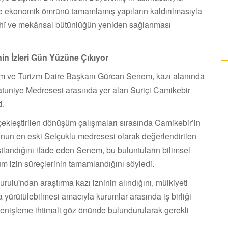
nce ekonomik ömrünü tamamlamış yapıların kaldırılmasıyla
rihî ve mekânsal bütünlüğün yeniden sağlanması
in İzleri Gün Yüzüne Çıkıyor
tım ve Turizm Daire Başkanı Gürcan Senem, kazı alanında
atuniye Medresesi arasında yer alan Suriçi Camikebir
i.
ekleştirilen dönüşüm çalışmaları sırasında Camikebir’in
nun en eski Selçuklu medresesi olarak değerlendirilen
stlandığını ifade eden Senem, bu buluntuların bilimsel
üm izin süreçlerinin tamamlandığını söyledi.
ulu'ndan araştırma kazı izninin alındığını, mülkiyeti
 yürütülebilmesi amacıyla kurumlar arasında iş birliği
 genişleme ihtimali göz önünde bulundurularak gerekli