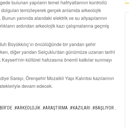
de bulunan yapıların temel hafriyatlarının kontrollü
bu dolguları temizleyerek gerçek anlamda arkeolojik
. Bunun yanında alandaki elektrik ve su altyapılarının
ıkların ardından arkeolojik kazı çalışmalarına geçmiş
uh Büyükkılıç’ın öncülüğünde bir yandan şehir
rirken, diğer yandan Selçuklu'dan günümüze uzanan tarihî
 Kayseri'nin kültürel hafızasına önemli katkılar sunmayı
diye Sarayı, Örenşehir Mozaikli Yapı Kalıntısı kazılarının
stekleriyle devam edecek.
BİR’DE
#ARKEOLOJİK
#ARAŞTIRMA
#KAZILARI
#BAŞLIYOR
,
,
,
,
,