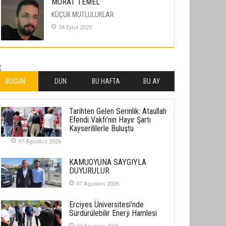
MURAT TEMEL
KÜÇÜK MUTLULUKLAR
04 Eylul 2025
İLHAN YILMAZ
SOFRADA AYRIMCILIK VAR
26 Subat 2026
BUGÜN
DÜN
BU HAFTA
BU AY
METİN ERTEM
Tarihten Gelen Serinlik: Ataullah
YENİ HİCRİ YIL VE ÜLKEMİZDE
Efendi Vakfı’nın Hayır Şartı
YAŞANANLAR!
Kayserililerle Buluştu
21 Haziran 2026
07 Agustos 2026
SEMRA ŞAHİN
KAMUOYUNA SAYGIYLA
KENDİNE UYANMAK
DUYURULUR
30 Temmuz 2026
07 Agustos 2026
Erciyes Üniversitesi’nde
Merve Şimşek
Sürdürülebilir Enerji Hamlesi
İlgi Alanlarımız ve Biz