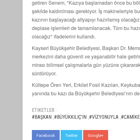
getiren Senem, "Kazıya başlamadan önce bu bölge
şekilde kaldırılması gerekiyor. İş makineleriyle 
kazının başlayacağı altyapıyı hazırlamış olacağız
deplase işlemleri de tamamlanacak. Tüm bu hazırl
olacağız" ifadelerini kullandı.
Kayseri Büyükşehir Belediyesi, Başkan Dr. Memd
merkezini daha güvenli ve yaşanabilir hale geti
mirası bilimsel çalışmalarla gün yüzüne çıkararak
sürdürüyor.
Kültepe Ören Yeri, Erkilet Fosil Kazıları, Keykuba
yanında bu kazı da Büyükşehir Belediyesi’nin de
ETIKETLER :
#BAŞKAN
#BÜYÜKKILIÇ’IN
#VİZYONUYLA
#CAMİKE
,
,
,
Facebook
Twitter
Google+
WhatsApp