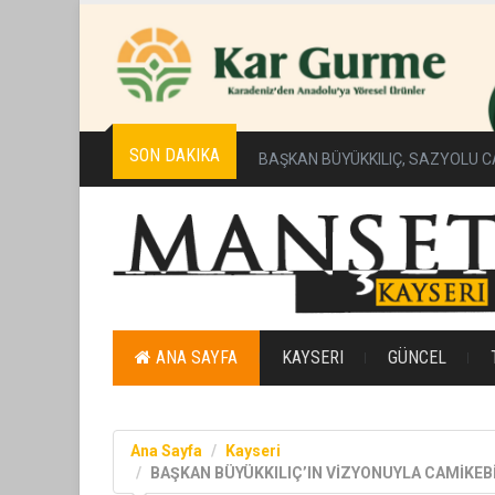
SON DAKIKA
BAŞKAN BÜYÜKKILIÇ, SAZYOLU C
ANA SAYFA
KAYSERI
GÜNCEL
Ana Sayfa
Kayseri
BAŞKAN BÜYÜKKILIÇ’IN VİZYONUYLA CAMİKEB