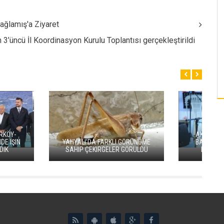
ğlamış'a Ziyaret
 3’üncü İl Koordinasyon Kurulu Toplantısı gerçekleştirildi
R BAŞKANI ALI ÇAMLI:
FER YASAĞIMIZIN
VALI GÖKMEN ÇIÇEK, ERVA SPOR
ILMASININ HAYIRLI
KULÜPLERININ HAMILERIYLE BIR
SINI DILIYORUM
ARAYA GELDI