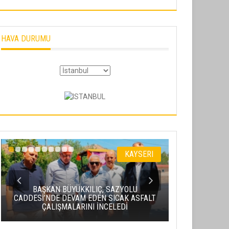
HAVA DURUMU
KAYSERI
BAŞKAN BÜYÜKKILIÇ, SAZYOLU
CADDESİ’NDE DEVAM EDEN SICAK ASFALT
BAKAN URALO
ÇALIŞMALARINI İNCELEDİ
PROJESI’NDE