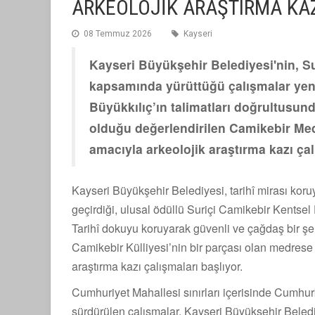
ARKEOLOJİK ARAŞTIRMA KAZ
08 Temmuz 2026
Kayseri
Kayseri Büyükşehir Belediyesi'nin, S
kapsamında yürüttüğü çalışmalar yen
Büyükkılıç’ın talimatları doğrultusu
olduğu değerlendirilen Camikebir Med
amacıyla arkeolojik araştırma kazı çalı
Kayseri Büyükşehir Belediyesi, tarihî mirası ko
geçirdiği, ulusal ödüllü Suriçi Camikebir Kentse
Tarihî dokuyu koruyarak güvenli ve çağdaş bir ş
Camikebir Külliyesi’nin bir parçası olan medrese k
araştırma kazı çalışmaları başlıyor.
Cumhuriyet Mahallesi sınırları içerisinde Cumhurb
sürdürülen çalışmalar, Kayseri Büyükşehir Beledi