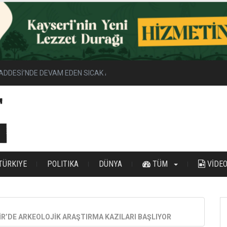
ADDESİ’NDE DEVAM EDEN SICAK ASFALT ÇALIŞMALARINI İNCELEDİ
TÜRKIYE
POLITIKA
DÜNYA
TÜM
VİDE
İR’DE ARKEOLOJİK ARAŞTIRMA KAZILARI BAŞLIYOR