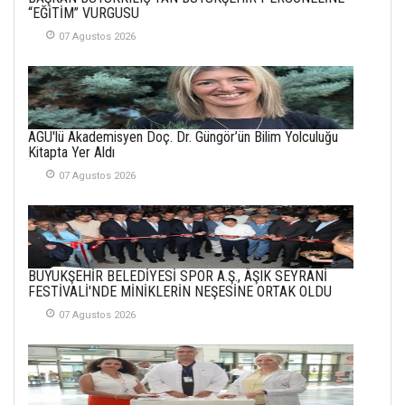
YENİ HİCRİ YIL VE
“EĞİTİM” VURGUSU
ÜLKEMİZDE
YAŞANANLAR!
07 Agustos 2026
21 Haziran 2026
SEMRA ŞAHİN
KENDİNE UYANMAK
AGÜ'lü Akademisyen Doç. Dr. Güngör’ün Bilim Yolculuğu
30 Temmuz 2026
Kitapta Yer Aldı
07 Agustos 2026
Merve Şimşek
İlgi Alanlarımız ve Biz
02 Ekim 2025
SABAHATTİN
BÜYÜKŞEHİR BELEDİYESİ SPOR A.Ş., ÂŞIK SEYRANİ
SÜRMEN
FESTİVALİ'NDE MİNİKLERİN NEŞESİNE ORTAK OLDU
Kayserispor,
Rizespor’la Nihayet 3
07 Agustos 2026
puana Ulaştı
01 Mayis 2026