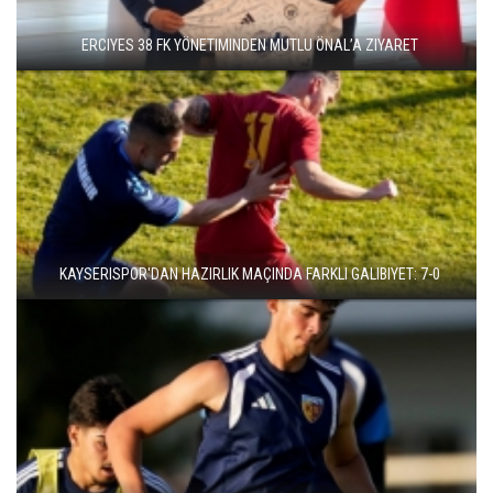
ERCIYES 38 FK YÖNETIMINDEN MUTLU ÖNAL’A ZIYARET
KAYSERISPOR'DAN HAZIRLIK MAÇINDA FARKLI GALIBIYET: 7-0