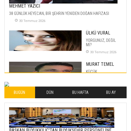
MEHMET YAZICI
38 GÜNLÜK HEYECAN, BİR ŞEHRİN YENİDEN DOĞAN HAFIZASI
30 Temmuz 2026
ÜLKÜ VURAL
YORGUNUZ, DEĞİL
Mİ?
30 Temmuz 2026
MURAT TEMEL
KÜÇÜK
MUTLULUKLAR
04 Eylul 2025
BUGÜN
DÜN
BU HAFTA
BU AY
İLHAN YILMAZ
SOFRADA AYRIMCILIK
VAR
26 Subat 2026
METİN ERTEM
BAŞKAN BÜYÜKKILIÇ'TAN BÜYÜKŞEHİR PERSONELİNE