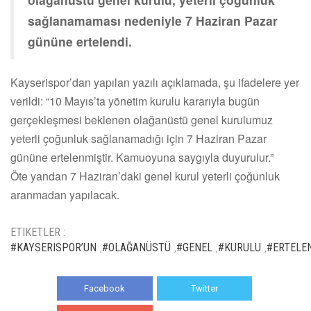
sağlanamaması nedeniyle 7 Haziran Pazar
gününe ertelendi.
Kayserispor’dan yapılan yazılı açıklamada, şu ifadelere yer
verildi: “10 Mayıs’ta yönetim kurulu kararıyla bugün
gerçekleşmesi beklenen olağanüstü genel kurulumuz
yeterli çoğunluk sağlanamadığı için 7 Haziran Pazar
gününe ertelenmiştir. Kamuoyuna saygıyla duyurulur.”
Öte yandan 7 Haziran’daki genel kurul yeterli çoğunluk
aranmadan yapılacak.
ETIKETLER :
#KAYSERISPOR’UN
#OLAĞANÜSTÜ
#GENEL
#KURULU
#ERTELE
,
,
,
,
Facebook
Twitter