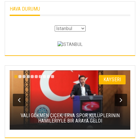
HAVA DURUMU
I
KAYSERI
VALI GÖKMEN ÇIÇEK, ERVA SPOR KULÜPLERININ
HAMILERIYLE BIR ARAYA GELDI