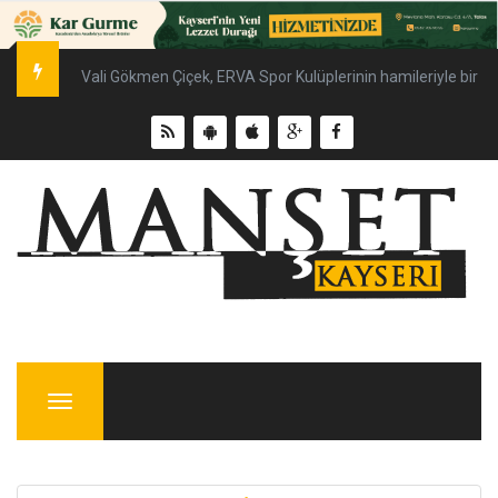
Vali Gökmen Çiçek, ERVA Spor Kulüplerinin hamileriyle bir ar
Menu