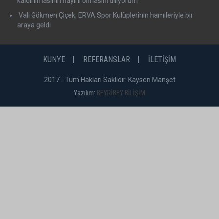
kaldırılmasının hayırlı olmasını diliyorum
Vali Gökmen Çiçek, ERVA Spor Kulüplerinin hamileriyle bir
araya geldi
KÜNYE
REFERANSLAR
İLETİŞİM
2017 - Tüm Hakları Saklıdır. Kayseri Manşet
Yazılım:
BEYRİBEY BİLİŞİM