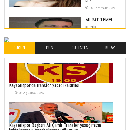
Mİ?
30 Temmuz 2026
MURAT TEMEL
KÜÇÜK
MUTLULUKLAR
04 Eylul 2025
BUGÜN
DÜN
BU HAFTA
BU AY
İLHAN YILMAZ
SOFRADA AYRIMCILIK
VAR
26 Subat 2026
METİN ERTEM
Kayserispor’da transfer yasağı kaldırıldı
YENİ HİCRİ YIL VE
08 Agustos 2026
ÜLKEMİZDE
YAŞANANLAR!
21 Haziran 2026
SEMRA ŞAHİN
Kayserispor Başkanı Ali Çamlı: Transfer yasağımızın
KENDİNE UYANMAK