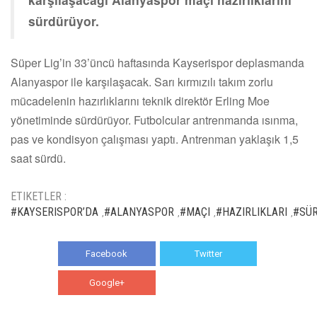
sürdürüyor.
Süper Lig’in 33’üncü haftasında Kayserispor deplasmanda
Alanyaspor ile karşılaşacak. Sarı kırmızılı takım zorlu
mücadelenin hazırlıklarını teknik direktör Erling Moe
yönetiminde sürdürüyor. Futbolcular antrenmanda ısınma,
pas ve kondisyon çalışması yaptı. Antrenman yaklaşık 1,5
saat sürdü.
ETIKETLER :
#KAYSERISPOR’DA
#ALANYASPOR
#MAÇI
#HAZIRLIKLARI
#SÜ
,
,
,
,
Facebook
Twitter
Google+
WhatsApp