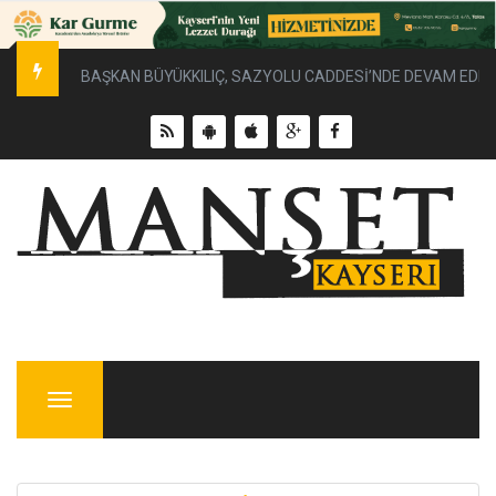
BAŞKAN BÜYÜKKILIÇ, SAZYOLU CADDESİ’NDE DEVAM EDEN 
Menu