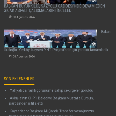
BAŞKAN BÜYÜKKILIÇ, SAZYOLU CADDESİ’NDE DEVAM EDEN
SICAK ASFALT ÇALIŞMALARINI İNCELEDİ
08 Agustos 2026
Bakan
Uraloğlu: Yerköy-Kayseri YHT Projesi’nde işin yarısını tamamladık
08 Agustos 2026
SON EKLENENLER
Yahyalı’da farklı görünüme sahip çekirgeler görüldü
Akkışla’nın CHP’li Belediye Başkanı Mustafa Dursun,
partisinden istifa etti
Kayserispor Başkanı Ali Çamlı: Transfer yasağımızın