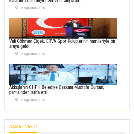
kaldırılmasının hayırlı olmasını diliyorum
30 Temmuz 2026
08 Agustos 2026
Merve Şimşek
İlgi Alanlarımız ve Biz
02 Ekim 2025
Vali Gökmen Çiçek, ERVA Spor Kulüplerinin hamileriyle bir
SABAHATTİN
araya geldi
SÜRMEN
08 Agustos 2026
Kayserispor,
Rizespor’la Nihayet 3
puana Ulaştı
01 Mayis 2026
Akkışla’nın CHP’li Belediye Başkanı Mustafa Dursun,
partisinden istifa etti
08 Agustos 2026
NAMAZ VAKTİ