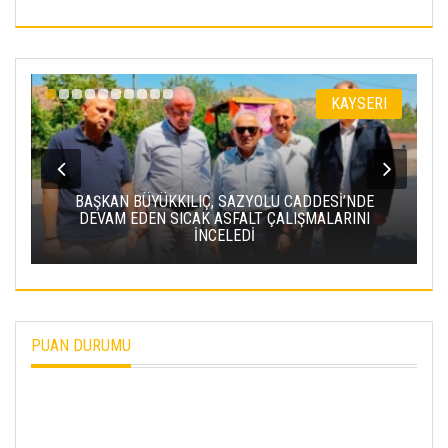
I
KAYSERI
BAŞKAN BÜYÜKKILIÇ, SAZYOLU CADDESİ’NDE
DEVAM EDEN SICAK ASFALT ÇALIŞMALARINI
İNCELEDİ
PUAN DURUMU