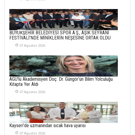
21 Haziran 2026
SEMRA ŞAHİN
KENDİNE UYANMAK
BÜYÜKŞEHİR BELEDİYESİ SPOR A.Ş., ÂŞIK SEYRANİ
30 Temmuz 2026
FESTİVALİ'NDE MİNİKLERİN NEŞESİNE ORTAK OLDU
07 Agustos 2026
Merve Şimşek
İlgi Alanlarımız ve Biz
02 Ekim 2025
SABAHATTİN
AGÜ'lü Akademisyen Doç. Dr. Güngör’ün Bilim Yolculuğu
SÜRMEN
Kitapta Yer Aldı
Kayserispor,
Rizespor’la Nihayet 3
07 Agustos 2026
puana Ulaştı
01 Mayis 2026
Kayseri’de uzmanından sıcak hava uyarısı
07 Agustos 2026