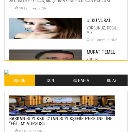
38 GÜNLÜK HEYECAN, BİR ŞEHRİN YENİDEN DOĞAN HAFIZASI
30 Temmuz 2026
ÜLKÜ VURAL
YORGUNUZ, DEĞİL
Mİ?
30 Temmuz 2026
MURAT TEMEL
KÜÇÜK
MUTLULUKLAR
04 Eylul 2025
BUGÜN
DÜN
BU HAFTA
BU AY
İLHAN YILMAZ
SOFRADA AYRIMCILIK
VAR
26 Subat 2026
METİN ERTEM
BAŞKAN BÜYÜKKILIÇ'TAN BÜYÜKŞEHİR PERSONELİNE
YENİ HİCRİ YIL VE
“EĞİTİM” VURGUSU
ÜLKEMİZDE
YAŞANANLAR!
07 Agustos 2026