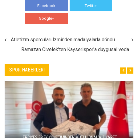
Facebook
Twitter
Google+
WhatsApp
Atletizm sporcuları İzmir'den madalyalarla döndü
Ramazan Civelek'ten Kayserispor'a duygusal veda
SPOR HABERLERI
ERCIYES 38 FK YÖNETIMINDEN MUTLU ÖNAL’A ZIYARET