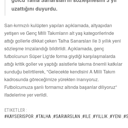
uzattığını duyurdu.
Sarı-kırmızılı kulüpten yapılan açıklamada, altyapıdan
yetişen ve Genç Milli Takımların alt yaş kategorilerinde
attığı gollerle dikkat çeken Talha Sarıarslan ile 3 yıllık yeni
sözleşme imzalandığı bildirildi. Açıklamada, genç
futbolcunun Süper Lig'de forma giydiği karşılaşmalarda
attığı kritik goller ve yaptığı asistlerle takıma önemli katkılar
sunduğu belirtilerek, "Gelecekte kendisini A Milli Takım
kadrosunda göreceğimize yürekten inanıyoruz.
Futbolcumuza şanlı formamız altında başarılar diliyoruz”
ifadelerine yer verildi.
ETIKETLER :
#KAYSERISPOR
#TALHA
#SARIARSLAN
#ILE
#YILLIK
#YENI
#
,
,
,
,
,
,