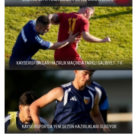
KAYSERISPOR'DAN HAZIRLIK MAÇINDA FARKLI GALIBIYET: 7-0
KAYSERISPOR’DA YENI SEZON HAZIRLIKLARI SÜRÜYOR