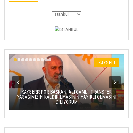
I
KAYSERI
KAYSERISPOR BAŞKANI ALI ÇAMLI: TRANSFER
YASAĞIMIZIN KALDIRILMASININ HAYIRLI OLMASINI
DILIYORUM