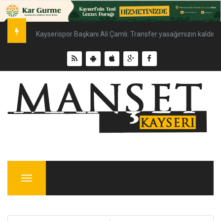
Kayserispor Başkanı Ali Çamlı: Transfer yasağımızın kaldırılm
Menu